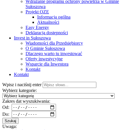
Wdrażanie programu ochrony powietrza w Gminie
Sułoszowa
Projekt OZE
Informacja ogólna
Aktualności
Easy Energy
Deklaracja dostępności
Invest in Sułoszowa
Wiadomości dla Przedsiębiorcy
O Gminie Sułoszowa
Dlaczego warto tu inwestować
Oferty inwestycyjne
Wsparcie dla Inwestora
Kontakt
Kontakt
Wpisz i naciśnij enter
Wybierz kategorie:
Zakres dat wyszukiwania:
Od:
Do:
Szukaj
Uwaga: