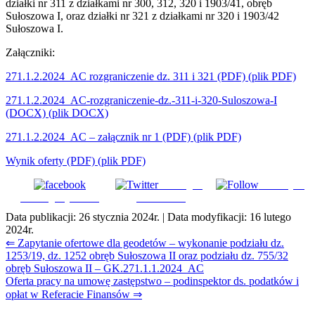
działki nr 311 z działkami nr 300, 312, 320 i 1903/41, obręb
Sułoszowa I, oraz działki nr 321 z działkami nr 320 i 1903/42
Sułoszowa I.
Załączniki:
271.1.2.2024_AC rozgraniczenie dz. 311 i 321
(PDF)
(plik PDF)
271.1.2.2024_AC-rozgraniczenie-dz.-311-i-320-Suloszowa-I
(DOCX)
(plik DOCX)
271.1.2.2024_AC – załącznik nr 1
(PDF)
(plik PDF)
Wynik oferty
(PDF)
(plik PDF)
Udostępnij
Subskrybuj
Udostępnij na FB
na Tweeter
Data publikacji:
26 stycznia 2024r.
| Data modyfikacji:
16 lutego
2024r.
Nawigacja
⇐ Zapytanie ofertowe dla geodetów – wykonanie podziału dz.
1253/19, dz. 1252 obręb Sułoszowa II oraz podziału dz. 755/32
wpisu
obręb Sułoszowa II – GK.271.1.1.2024_AC
Oferta pracy na umowę zastępstwo – podinspektor ds. podatków i
opłat w Referacie Finansów ⇒