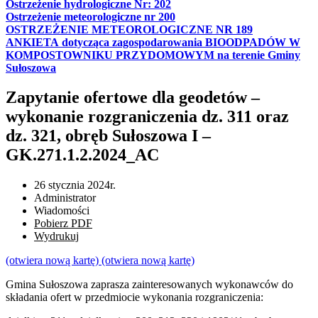
Ostrzeżenie hydrologiczne Nr: 202
Ostrzeżenie meteorologiczne nr 200
OSTRZEŻENIE METEOROLOGICZNE NR 189
ANKIETA dotycząca zagospodarowania BIOODPADÓW W
KOMPOSTOWNIKU PRZYDOMOWYM na terenie Gminy
Sułoszowa
Zapytanie ofertowe dla geodetów –
wykonanie rozgraniczenia dz. 311 oraz
dz. 321, obręb Sułoszowa I –
GK.271.1.2.2024_AC
26 stycznia 2024r.
Administrator
Wiadomości
Pobierz PDF
Wydrukuj
(otwiera nową kartę)
(otwiera nową kartę)
Gmina Sułoszowa zaprasza zainteresowanych wykonawców do
składania ofert w przedmiocie wykonania rozgraniczenia: