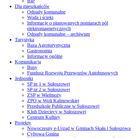
BIP
Dla mieszkańców
Odpady komunalne
Woda i ścieki
Informacje o planowanych pomiarach pól
elektromagnetycznych
Odpady komunalne – archiwum
Turystyka
Baza Agroturystyczna
Gastronomia
Informacje ogólne
Komunikacja
Busy
Fundusz Rozwoju Przewozów Autobusowych
Jednostki
SP nr 1 w Sułoszowej
SP nr 2 w Sułoszowej
ZSP w Wielmoży
ZPO w Woli Kalinowskiej
Przedszkole Publiczne w Sułoszowej
Klub Dziecięcy w Sułoszowej
Centrum Kultury
Projekty
Nowoczesny e-Urząd w Gminach Skała i Sułoszowa
Cyfrowa Gmina