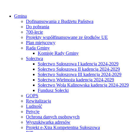
Gmina
Dofinansowania z Budżetu Państwa
Do pobrania
700-lecie
Projekty współfinansowane ze środków UE
Plan miejscowy
Rada Gminy
Komisje Rady Gminy
Sołectwa
Sołectwo Sułoszowa I kadencja 2024-2029
Sołectwo Sułoszowa II kadencja 2024-2029
Sołectwo Sułoszowa III kadencja 2024-2029
Sołectwo Wielmoża kadencja 2024-2029
Sołectwo Wola Kalinowska kadencja 2024-2029
Fundusz Sołecki
GOPS
Rewitalizacja
Ludność
Petycje
Ochrona danych osobowych
Wyszukiwarka adresów
Projekt e-Xtra Kompetentna Sułoszowa