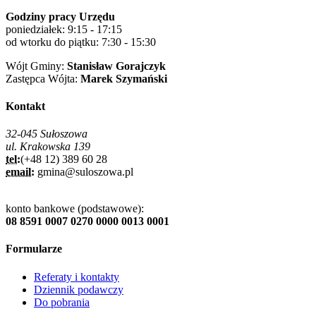
Godziny pracy Urzędu
poniedziałek: 9:15 - 17:15
od wtorku do piątku: 7:30 - 15:30
Wójt Gminy:
Stanisław Gorajczyk
Zastępca Wójta:
Marek Szymański
Kontakt
32-045 Sułoszowa
ul. Krakowska 139
tel:
(+48 12) 389 60 28
email:
gmina@suloszowa.pl
konto bankowe (podstawowe):
08 8591 0007 0270 0000 0013 0001
Formularze
Referaty i kontakty
Dziennik podawczy
Do pobrania