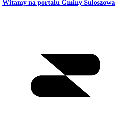
Witamy na portalu Gminy Sułoszowa
Wyszukiwanie
I
m