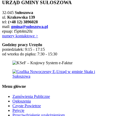
URZĄD GMINY SUŁOSZOWA
32-045
Sułoszowa
ul.
Krakowska 139
tel:
(+48 12) 3896028
mail:
gmina@suloszowa.pl
epuap: f5ptt4m20z
numery kontaktowe >
Godziny pracy Urzędu
poniedziałek: 9:15 - 17:15
od wtorku do piątku: 7:30 - 15:30
Menu główne
Zamówienia Publiczne
Ogłoszenia
Czyste Powietrze
Petycje
Przeciwdziałanie uzależnieniom