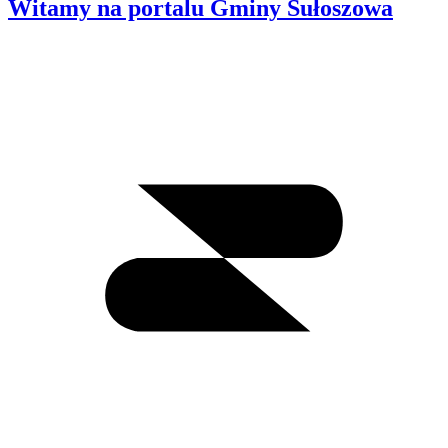
Witamy na portalu Gminy Sułoszowa
Wyszukiwanie
I
m