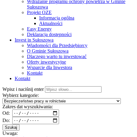
Wdrażanie programu ochrony powietrza w Gminie
Sułoszowa
Projekt OZE
Informacja ogólna
Aktualności
Easy Energy
Deklaracja dostępności
Invest in Sułoszowa
Wiadomości dla Przedsiębiorcy
O Gminie Sułoszowa
Dlaczego warto tu inwestować
Oferty inwestycyjne
Wsparcie dla Inwestora
Kontakt
Kontakt
Wpisz i naciśnij enter
Wybierz kategorie:
Zakres dat wyszukiwania:
Od:
Do:
Szukaj
Uwaga: