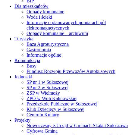
BIP
Dla mieszkańców
Odpady komunalne
Woda i ścieki
Informacje o planowanych pomiarach pól
elektromagnetycznych
Odpady komunalne – archiwum
Turystyka
Baza Agroturystyczna
Gastronomia
Informacje ogólne
Komunikacja
Busy
Fundusz Rozwoju Przewozów Autobusowych
Jednostki
SP nr 1 w Sułoszowej
SP nr 2 w Sułoszowej
ZSP w Wielmoży
ZPO w Woli Kalinowskiej
Przedszkole Publiczne w Sułoszowej
Klub Dziecięcy w Sułoszowej
Centrum Kultury
Projekty
Nowoczesny e-Urząd w Gminach Skała i Sułoszowa
Cyfrowa Gmina