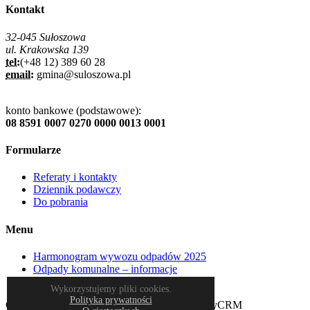
Kontakt
32-045 Sułoszowa
ul. Krakowska 139
tel:
(+48 12) 389 60 28
email:
gmina@suloszowa.pl
konto bankowe (podstawowe):
08 8591 0007 0270 0000 0013 0001
Formularze
Referaty i kontakty
Dziennik podawczy
Do pobrania
Menu
Harmonogram wywozu odpadów 2025
Odpady komunalne – informacje
Plan miejscowy
Wykorzystujemy pliki cookies.
Polityka prywatności
Copyrights © Gmina Sułoszowa & HXS & CityCRM