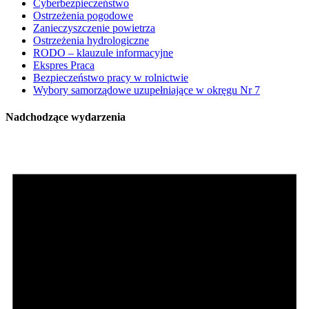
Cyberbezpieczeństwo
Ostrzeżenia pogodowe
Zanieczyszczenie powietrza
Ostrzeżenia hydrologiczne
RODO – klauzule informacyjne
Ekspres Praca
Bezpieczeństwo pracy w rolnictwie
Wybory samorządowe uzupełniające w okręgu Nr 7
Nadchodzące wydarzenia