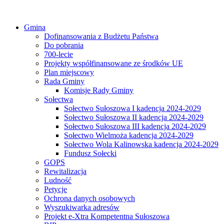
Gmina
Dofinansowania z Budżetu Państwa
Do pobrania
700-lecie
Projekty współfinansowane ze środków UE
Plan miejscowy
Rada Gminy
Komisje Rady Gminy
Sołectwa
Sołectwo Sułoszowa I kadencja 2024-2029
Sołectwo Sułoszowa II kadencja 2024-2029
Sołectwo Sułoszowa III kadencja 2024-2029
Sołectwo Wielmoża kadencja 2024-2029
Sołectwo Wola Kalinowska kadencja 2024-2029
Fundusz Sołecki
GOPS
Rewitalizacja
Ludność
Petycje
Ochrona danych osobowych
Wyszukiwarka adresów
Projekt e-Xtra Kompetentna Sułoszowa