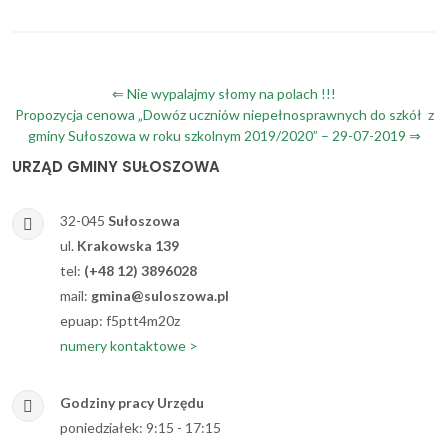
Nawigacja
⇐ Nie wypalajmy słomy na polach !!!
Propozycja cenowa „Dowóz uczniów niepełnosprawnych do szkół z
wpisu
gminy Sułoszowa w roku szkolnym 2019/2020” – 29-07-2019 ⇒
URZĄD GMINY SUŁOSZOWA
32-045
Sułoszowa
ul.
Krakowska 139
tel:
(+48 12) 3896028
mail:
gmina@suloszowa.pl
epuap: f5ptt4m20z
numery kontaktowe >
Godziny pracy Urzędu
poniedziałek: 9:15 - 17:15