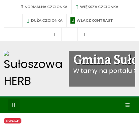
NORMALNA CZCIONKA
WIĘKSZA CZCIONKA
DUŻA CZCIONKA
WŁĄCZ KONTRAST
RadniTV
BIP Sułoszowa
Konto mieszkańca
Gmina Suło
Witamy na portalu 
Wyszukiwanie
Ikona
UWAGA:
menu
WYBIERZ KATEGORIE: