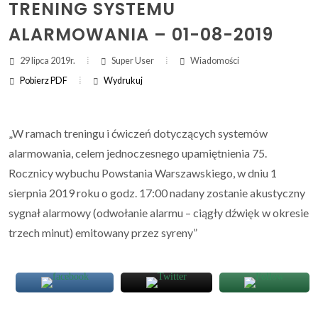
TRENING SYSTEMU
ALARMOWANIA – 01-08-2019
ZAKRES DAT WYSZUKIWANIA:
29 lipca 2019r.
Super User
Wiadomości
OD:
Pobierz PDF
Wydrukuj
DO:
(otwi
druk
(ot
dru
„W ramach treningu i ćwiczeń dotyczących systemów
Szukaj
alarmowania, celem jednoczesnego upamiętnienia 75.
Rocznicy wybuchu Powstania Warszawskiego, w dniu 1
sierpnia 2019 roku o godz. 17:00 nadany zostanie akustyczny
sygnał alarmowy (odwołanie alarmu – ciągły dźwięk w okresie
trzech minut) emitowany przez syreny”