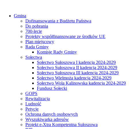
Gmina
Dofinansowania z Budżetu Państwa
Do pobrania
700-lecie
Projekty współfinansowane ze środków UE
Plan miejscowy
Rada Gminy
Komisje Rady Gminy
Sołectwa
Sołectwo Sułoszowa I kadencja 2024-2029
Sołectwo Sułoszowa II kadencja 2024-2029
Sołectwo Sułoszowa III kadencja 2024-2029
Sołectwo Wielmoża kadencja 2024-2029
Sołectwo Wola Kalinowska kadencja 2024-2029
Fundusz Sołecki
GOPS
Rewitalizacja
Ludność
Petycje
Ochrona danych osobowych
Wyszukiwarka adresów
Projekt e-Xtra Kompetentna Sułoszowa