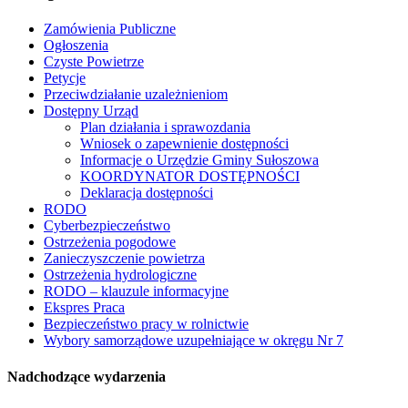
Zamówienia Publiczne
Ogłoszenia
Czyste Powietrze
Petycje
Przeciwdziałanie uzależnieniom
Dostępny Urząd
Plan działania i sprawozdania
Wniosek o zapewnienie dostępności
Informacje o Urzędzie Gminy Sułoszowa
KOORDYNATOR DOSTĘPNOŚCI
Deklaracja dostępności
RODO
Cyberbezpieczeństwo
Ostrzeżenia pogodowe
Zanieczyszczenie powietrza
Ostrzeżenia hydrologiczne
RODO – klauzule informacyjne
Ekspres Praca
Bezpieczeństwo pracy w rolnictwie
Wybory samorządowe uzupełniające w okręgu Nr 7
Nadchodzące wydarzenia