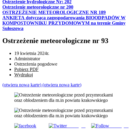
Ostrzeżenie hydrologiczne Nr: 202
Ostrzeżenie meteorologiczne nr 200
OSTRZEŻENIE METEOROLOGICZNE NR 189
ANKIETA dotycząca zagospodarowania BIOODPADÓW W
KOMPOSTOWNIKU PRZYDOMOWYM na terenie Gminy
Sułoszowa
Ostrzeżenie meteorologiczne nr 93
19 kwietnia 2024r.
Administrator
Ostrzeżenia pogodowe
Pobierz PDF
Wydrukuj
(otwiera nową kartę)
(otwiera nową kartę)
Udostępnij
Subskrybuj
Udostępnij na FB
na Tweeter