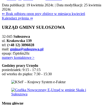
Data publikacji:
19 kwietnia 2024r.
| Data modyfikacji:
25 kwietnia
2024r.
Nawigacja
⇐ Brak odbioru opon przy zbiórce w miesiącu kwiecień
Kalendarz pylenia ⇒
wpisu
URZĄD GMINY SUŁOSZOWA
32-045
Sułoszowa
ul.
Krakowska 139
tel:
(+48 12) 3896028
mail:
gmina@suloszowa.pl
epuap: f5ptt4m20z
numery kontaktowe >
Godziny pracy Urzędu
poniedziałek: 9:15 - 17:15
od wtorku do piątku: 7:30 - 15:30
Menu główne