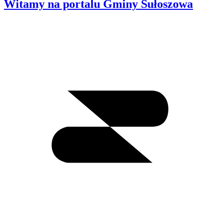
Witamy na portalu Gminy Sułoszowa
Wyszukiwanie
I
m