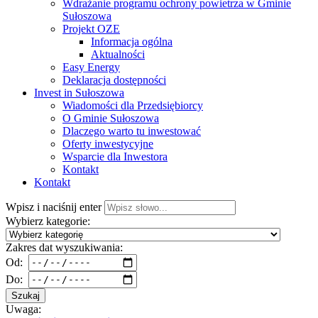
Wdrażanie programu ochrony powietrza w Gminie
Sułoszowa
Projekt OZE
Informacja ogólna
Aktualności
Easy Energy
Deklaracja dostępności
Invest in Sułoszowa
Wiadomości dla Przedsiębiorcy
O Gminie Sułoszowa
Dlaczego warto tu inwestować
Oferty inwestycyjne
Wsparcie dla Inwestora
Kontakt
Kontakt
Wpisz i naciśnij enter
Wybierz kategorie:
Zakres dat wyszukiwania:
Od:
Do:
Szukaj
Uwaga: