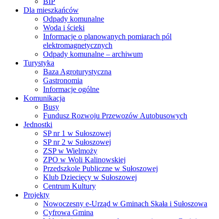
BIP
Dla mieszkańców
Odpady komunalne
Woda i ścieki
Informacje o planowanych pomiarach pól
elektromagnetycznych
Odpady komunalne – archiwum
Turystyka
Baza Agroturystyczna
Gastronomia
Informacje ogólne
Komunikacja
Busy
Fundusz Rozwoju Przewozów Autobusowych
Jednostki
SP nr 1 w Sułoszowej
SP nr 2 w Sułoszowej
ZSP w Wielmoży
ZPO w Woli Kalinowskiej
Przedszkole Publiczne w Sułoszowej
Klub Dziecięcy w Sułoszowej
Centrum Kultury
Projekty
Nowoczesny e-Urząd w Gminach Skała i Sułoszowa
Cyfrowa Gmina