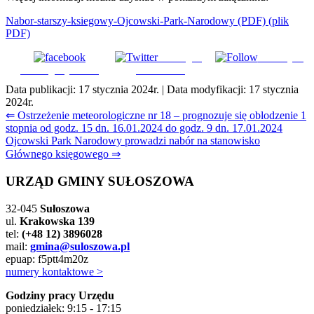
Nabor-starszy-ksiegowy-Ojcowski-Park-Narodowy
(PDF)
(plik
PDF)
Udostępnij
Subskrybuj
Udostępnij na FB
na Tweeter
Data publikacji:
17 stycznia 2024r.
| Data modyfikacji:
17 stycznia
2024r.
Nawigacja
⇐ Ostrzeżenie meteorologiczne nr 18 – prognozuje się oblodzenie 1
stopnia od godz. 15 dn. 16.01.2024 do godz. 9 dn. 17.01.2024
wpisu
Ojcowski Park Narodowy prowadzi nabór na stanowisko
Głównego księgowego ⇒
URZĄD GMINY SUŁOSZOWA
32-045
Sułoszowa
ul.
Krakowska 139
tel:
(+48 12) 3896028
mail:
gmina@suloszowa.pl
epuap: f5ptt4m20z
numery kontaktowe >
Godziny pracy Urzędu
poniedziałek: 9:15 - 17:15