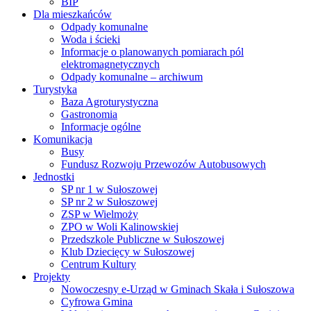
BIP
Dla mieszkańców
Odpady komunalne
Woda i ścieki
Informacje o planowanych pomiarach pól
elektromagnetycznych
Odpady komunalne – archiwum
Turystyka
Baza Agroturystyczna
Gastronomia
Informacje ogólne
Komunikacja
Busy
Fundusz Rozwoju Przewozów Autobusowych
Jednostki
SP nr 1 w Sułoszowej
SP nr 2 w Sułoszowej
ZSP w Wielmoży
ZPO w Woli Kalinowskiej
Przedszkole Publiczne w Sułoszowej
Klub Dziecięcy w Sułoszowej
Centrum Kultury
Projekty
Nowoczesny e-Urząd w Gminach Skała i Sułoszowa
Cyfrowa Gmina