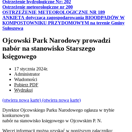
Ostrzeżenie hydrologiczne Nr: 202
Ostrzeżenie meteorologiczne nr 200
OSTRZEŻENIE METEOROLOGICZNE NR 189
ANKIETA dotycząca zagospodarowania BIOODPADÓW W
KOMPOSTOWNIKU PRZYDOMOWYM na terenie Gminy
Sułoszowa
Ojcowski Park Narodowy prowadzi
nabór na stanowisko Starszego
księgowego
17 stycznia 2024r.
Administrator
Wiadomości
Pobierz PDF
Wydrukuj
(otwiera nową kartę)
(otwiera nową kartę)
Dyrektor Ojcowskiego Parku Narodowego ogłasza w trybie
konkursowym
nabór na stanowisko księgowego w Ojcowskim P. N.
Więcej informacji można uzyskać w poniższym załączniku: