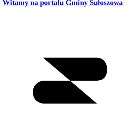
Witamy na portalu Gminy Sułoszowa
Wyszukiwanie
I
m