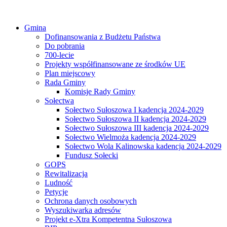
Gmina
Dofinansowania z Budżetu Państwa
Do pobrania
700-lecie
Projekty współfinansowane ze środków UE
Plan miejscowy
Rada Gminy
Komisje Rady Gminy
Sołectwa
Sołectwo Sułoszowa I kadencja 2024-2029
Sołectwo Sułoszowa II kadencja 2024-2029
Sołectwo Sułoszowa III kadencja 2024-2029
Sołectwo Wielmoża kadencja 2024-2029
Sołectwo Wola Kalinowska kadencja 2024-2029
Fundusz Sołecki
GOPS
Rewitalizacja
Ludność
Petycje
Ochrona danych osobowych
Wyszukiwarka adresów
Projekt e-Xtra Kompetentna Sułoszowa