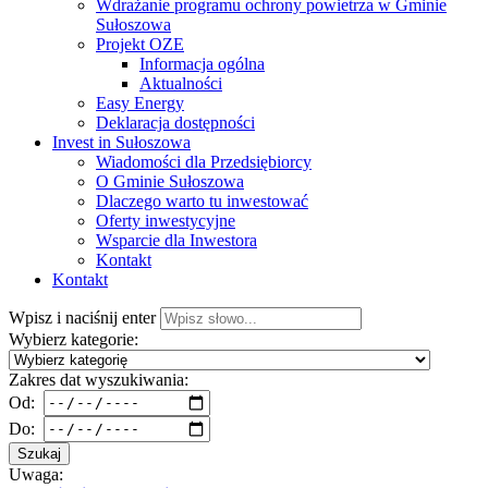
Wdrażanie programu ochrony powietrza w Gminie
Sułoszowa
Projekt OZE
Informacja ogólna
Aktualności
Easy Energy
Deklaracja dostępności
Invest in Sułoszowa
Wiadomości dla Przedsiębiorcy
O Gminie Sułoszowa
Dlaczego warto tu inwestować
Oferty inwestycyjne
Wsparcie dla Inwestora
Kontakt
Kontakt
Wpisz i naciśnij enter
Wybierz kategorie:
Zakres dat wyszukiwania:
Od:
Do:
Szukaj
Uwaga: