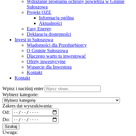
Wdrażanie programu ochrony powietrza w Gminie
Sułoszowa
Projekt OZE
Informacja ogólna
Aktualności
Easy Energy
Deklaracja dostępności
Invest in Sułoszowa
Wiadomości dla Przedsiębiorcy
O Gminie Sułoszowa
Dlaczego warto tu inwestować
Oferty inwestycyjne
Wsparcie dla Inwestora
Kontakt
Kontakt
Wpisz i naciśnij enter
Wybierz kategorie:
Zakres dat wyszukiwania:
Od:
Do:
Szukaj
Uwaga: