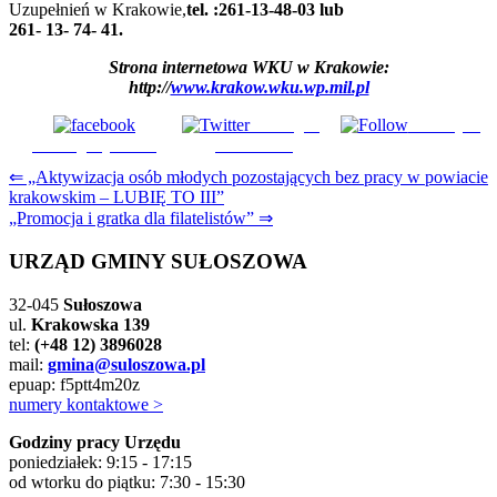
Uzupełnień w Krakowie,
tel. :261-13-48-03 lub
261- 13- 74- 41.
Strona internetowa WKU w Krakowie:
http://
www.krakow.wku.wp.mil.pl
Udostępnij
Subskrybuj
Udostępnij na FB
na Tweeter
Nawigacja
⇐ „Aktywizacja osób młodych pozostających bez pracy w powiacie
krakowskim – LUBIĘ TO III”
wpisu
„Promocja i gratka dla filatelistów” ⇒
URZĄD GMINY SUŁOSZOWA
32-045
Sułoszowa
ul.
Krakowska 139
tel:
(+48 12) 3896028
mail:
gmina@suloszowa.pl
epuap: f5ptt4m20z
numery kontaktowe >
Godziny pracy Urzędu
poniedziałek: 9:15 - 17:15
od wtorku do piątku: 7:30 - 15:30