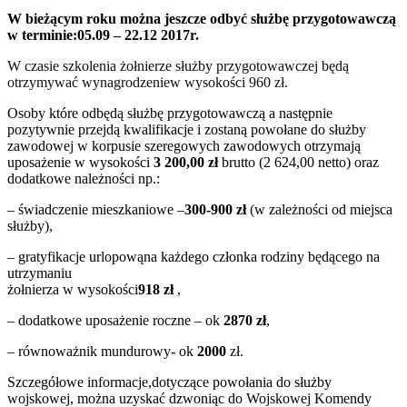
W bieżącym roku można jeszcze odbyć służbę przygotowawczą
w terminie
:05.09 – 22.12 2017r.
W czasie szkolenia żołnierze służby przygotowawczej będą
otrzymywać wynagrodzeniew wysokości 960 zł.
Osoby które odbędą służbę przygotowawczą a następnie
pozytywnie przejdą kwalifikacje i zostaną powołane do służby
zawodowej w korpusie szeregowych zawodowych otrzymają
uposażenie w wysokości
3 200,00 zł
brutto (2 624,00 netto) oraz
dodatkowe należności np.:
– świadczenie mieszkaniowe –
300-900 zł
(w zależności od miejsca
służby),
– gratyfikacje urlopowąna każdego członka rodziny będącego na
utrzymaniu
żołnierza w wysokości
918 zł
,
– dodatkowe uposażenie roczne – ok
2870 zł
,
– równoważnik mundurowy- ok
2000
zł.
Szczegółowe informacje,dotyczące powołania do służby
wojskowej, można uzyskać dzwoniąc do Wojskowej Komendy