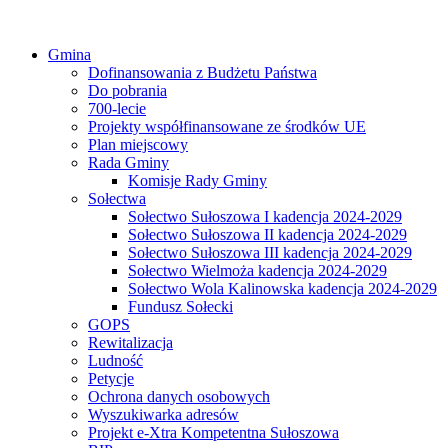
Gmina
Dofinansowania z Budżetu Państwa
Do pobrania
700-lecie
Projekty współfinansowane ze środków UE
Plan miejscowy
Rada Gminy
Komisje Rady Gminy
Sołectwa
Sołectwo Sułoszowa I kadencja 2024-2029
Sołectwo Sułoszowa II kadencja 2024-2029
Sołectwo Sułoszowa III kadencja 2024-2029
Sołectwo Wielmoża kadencja 2024-2029
Sołectwo Wola Kalinowska kadencja 2024-2029
Fundusz Sołecki
GOPS
Rewitalizacja
Ludność
Petycje
Ochrona danych osobowych
Wyszukiwarka adresów
Projekt e-Xtra Kompetentna Sułoszowa