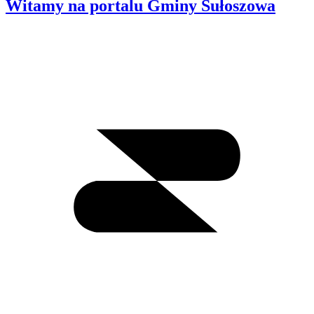
Witamy na portalu Gminy Sułoszowa
Wyszukiwanie
I
m