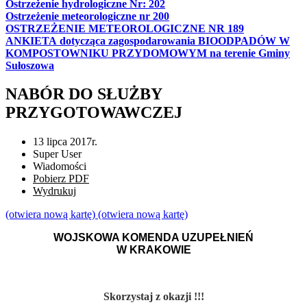
Ostrzeżenie hydrologiczne Nr: 202
Ostrzeżenie meteorologiczne nr 200
OSTRZEŻENIE METEOROLOGICZNE NR 189
ANKIETA dotycząca zagospodarowania BIOODPADÓW W
KOMPOSTOWNIKU PRZYDOMOWYM na terenie Gminy
Sułoszowa
NABÓR DO SŁUŻBY
PRZYGOTOWAWCZEJ
13 lipca 2017r.
Super User
Wiadomości
Pobierz PDF
Wydrukuj
(otwiera nową kartę)
(otwiera nową kartę)
WOJSKOWA KOMENDA UZUPEŁNIEŃ
W KRAKOWIE
Skorzystaj z okazji !!!