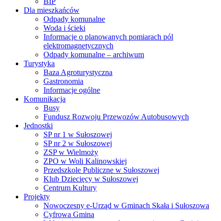
BIP
Dla mieszkańców
Odpady komunalne
Woda i ścieki
Informacje o planowanych pomiarach pól
elektromagnetycznych
Odpady komunalne – archiwum
Turystyka
Baza Agroturystyczna
Gastronomia
Informacje ogólne
Komunikacja
Busy
Fundusz Rozwoju Przewozów Autobusowych
Jednostki
SP nr 1 w Sułoszowej
SP nr 2 w Sułoszowej
ZSP w Wielmoży
ZPO w Woli Kalinowskiej
Przedszkole Publiczne w Sułoszowej
Klub Dziecięcy w Sułoszowej
Centrum Kultury
Projekty
Nowoczesny e-Urząd w Gminach Skała i Sułoszowa
Cyfrowa Gmina