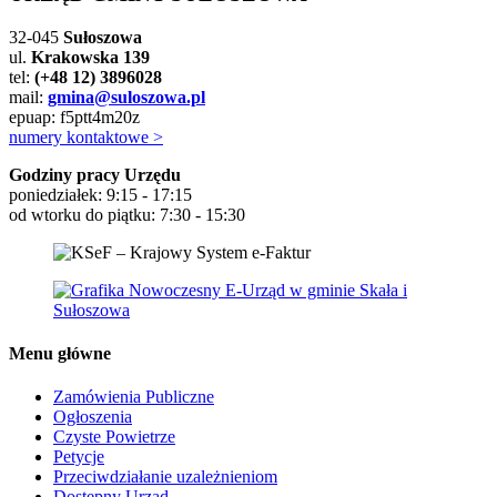
32-045
Sułoszowa
ul.
Krakowska 139
tel:
(+48 12) 3896028
mail:
gmina@suloszowa.pl
epuap: f5ptt4m20z
numery kontaktowe >
Godziny pracy Urzędu
poniedziałek: 9:15 - 17:15
od wtorku do piątku: 7:30 - 15:30
Menu główne
Zamówienia Publiczne
Ogłoszenia
Czyste Powietrze
Petycje
Przeciwdziałanie uzależnieniom
Dostępny Urząd