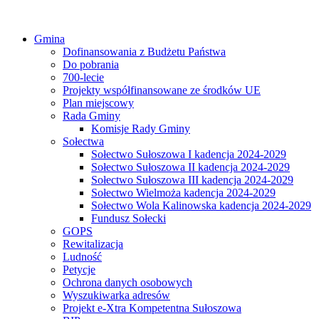
Gmina
Dofinansowania z Budżetu Państwa
Do pobrania
700-lecie
Projekty współfinansowane ze środków UE
Plan miejscowy
Rada Gminy
Komisje Rady Gminy
Sołectwa
Sołectwo Sułoszowa I kadencja 2024-2029
Sołectwo Sułoszowa II kadencja 2024-2029
Sołectwo Sułoszowa III kadencja 2024-2029
Sołectwo Wielmoża kadencja 2024-2029
Sołectwo Wola Kalinowska kadencja 2024-2029
Fundusz Sołecki
GOPS
Rewitalizacja
Ludność
Petycje
Ochrona danych osobowych
Wyszukiwarka adresów
Projekt e-Xtra Kompetentna Sułoszowa