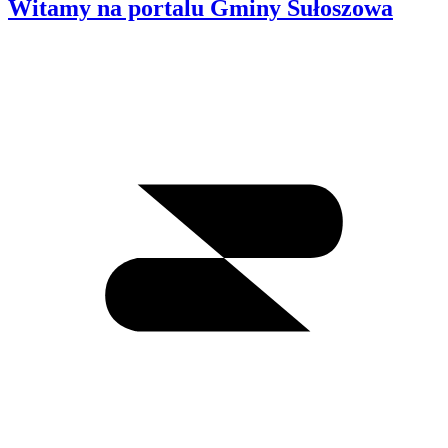
Witamy na portalu Gminy Sułoszowa
Wyszukiwanie
I
m