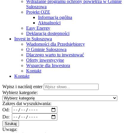
Wdrażanie programu ochrony powietrza w Gminie
Sułoszowa
Projekt OZE
Informacja ogólna
Aktualności
Easy Energy
Deklaracja dostępności
Invest in Sułoszowa
Wiadomości dla Przedsiębiorcy
O Gminie Sułoszowa
Dlaczego warto tu inwestować
Oferty inwestycyjne
Wsparcie dla Inwestora
Kontakt
Kontakt
Wpisz i naciśnij enter
Wybierz kategorie:
Zakres dat wyszukiwania:
Od:
Do:
Szukaj
Uwaga: