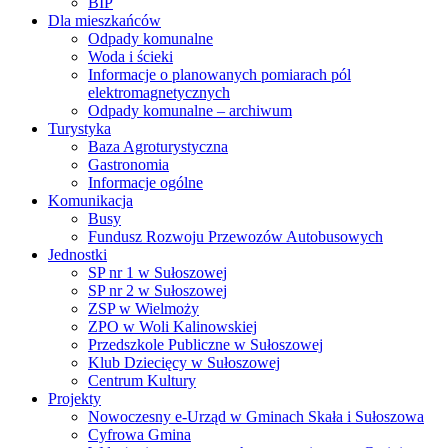
BIP
Dla mieszkańców
Odpady komunalne
Woda i ścieki
Informacje o planowanych pomiarach pól
elektromagnetycznych
Odpady komunalne – archiwum
Turystyka
Baza Agroturystyczna
Gastronomia
Informacje ogólne
Komunikacja
Busy
Fundusz Rozwoju Przewozów Autobusowych
Jednostki
SP nr 1 w Sułoszowej
SP nr 2 w Sułoszowej
ZSP w Wielmoży
ZPO w Woli Kalinowskiej
Przedszkole Publiczne w Sułoszowej
Klub Dziecięcy w Sułoszowej
Centrum Kultury
Projekty
Nowoczesny e-Urząd w Gminach Skała i Sułoszowa
Cyfrowa Gmina