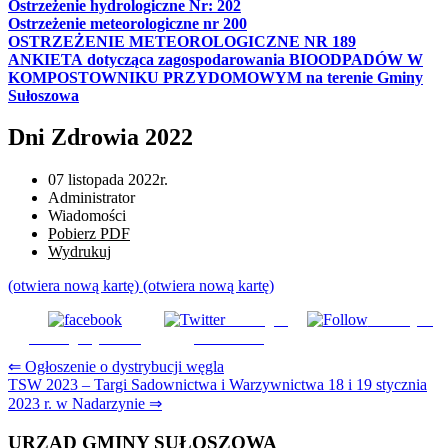
Ostrzeżenie hydrologiczne Nr: 202
Ostrzeżenie meteorologiczne nr 200
OSTRZEŻENIE METEOROLOGICZNE NR 189
ANKIETA dotycząca zagospodarowania BIOODPADÓW W
KOMPOSTOWNIKU PRZYDOMOWYM na terenie Gminy
Sułoszowa
Dni Zdrowia 2022
07 listopada 2022r.
Administrator
Wiadomości
Pobierz PDF
Wydrukuj
(otwiera nową kartę)
(otwiera nową kartę)
Udostępnij
Subskrybuj
Udostępnij na FB
na Tweeter
Nawigacja
⇐ Ogłoszenie o dystrybucji węgla
TSW 2023 – Targi Sadownictwa i Warzywnictwa 18 i 19 stycznia
wpisu
2023 r. w Nadarzynie ⇒
URZĄD GMINY SUŁOSZOWA