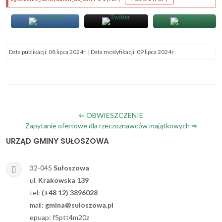
Data publikacji:
08 lipca 2024r.
| Data modyfikacji:
09 lipca 2024r.
Nawigacja
⇐ OBWIESZCZENIE
Zapytanie ofertowe dla rzeczoznawców majątkowych ⇒
wpisu
URZĄD GMINY SUŁOSZOWA
32-045
Sułoszowa
ul.
Krakowska 139
tel:
(+48 12) 3896028
mail:
gmina@suloszowa.pl
epuap: f5ptt4m20z