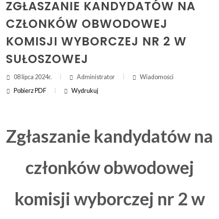
ZGŁASZANIE KANDYDATÓW NA
CZŁONKÓW OBWODOWEJ
ZAKRES DAT WYSZUKIWANIA:
KOMISJI WYBORCZEJ NR 2 W
OD:
SUŁOSZOWEJ
DO:
08 lipca 2024r.
Administrator
Wiadomości
Pobierz PDF
Wydrukuj
Szukaj
(otwi
druk
(ot
dru
Zgłaszanie kandydatów na
członków obwodowej
komisji wyborczej nr 2 w