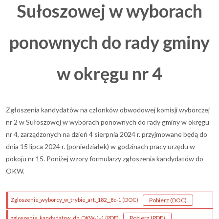
Sułoszowej w wyborach
ponownych do rady gminy
w okręgu nr 4
Zgłoszenia kandydatów na członków obwodowej komisji wyborczej
nr 2 w Sułoszowej w wyborach ponownych do rady gminy w okręgu
nr 4, zarządzonych na dzień 4 sierpnia 2024 r. przyjmowane będą do
dnia 15 lipca 2024 r. (poniedziałek) w godzinach pracy urzędu w
pokoju nr 15. Poniżej wzory formularzy zgłoszenia kandydatów do
OKW.
(plik DOC)
(plik DOC)
Pobierz
(DOC)
Zgloszenie_wyborcy_w_trybie_art._182__8c-1
(DOC)
(plik PDF)
(plik PDF)
Pobierz
(PDF)
zgloszenie_kandydatow_do_OKW-1-1
(PDF)