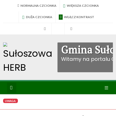
NORMALNA CZCIONKA
WIĘKSZA CZCIONKA
DUŻA CZCIONKA
WŁĄCZ KONTRAST
RadniTV
BIP Sułoszowa
Konto mieszkańca
Gmina Suło
Witamy na portalu 
Wyszukiwanie
Ikona
UWAGA:
menu
WYBIERZ KATEGORIE: