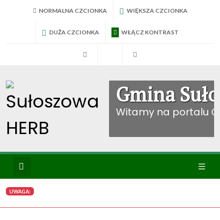
NORMALNA CZCIONKA
WIĘKSZA CZCIONKA
DUŻA CZCIONKA
WŁĄCZ KONTRAST
RadniTV
BIP Sułoszowa
Konto mieszkańca
Gmina Suło
Witamy na portalu 
Wyszukiwanie
Ikona
UWAGA:
menu
WYBIERZ KATEGORIE: