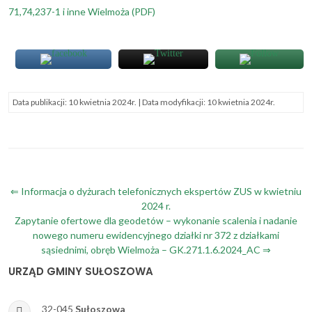
(plik PDF)
71,74,237-1 i inne Wielmoża
(PDF)
Data publikacji:
10 kwietnia 2024r.
| Data modyfikacji:
10 kwietnia 2024r.
Nawigacja
⇐ Informacja o dyżurach telefonicznych ekspertów ZUS w kwietniu
2024 r.
wpisu
Zapytanie ofertowe dla geodetów – wykonanie scalenia i nadanie
nowego numeru ewidencyjnego działki nr 372 z działkami
sąsiednimi, obręb Wielmoża – GK.271.1.6.2024_AC ⇒
URZĄD GMINY SUŁOSZOWA
32-045
Sułoszowa