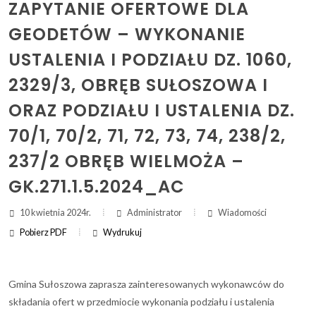
ZAPYTANIE OFERTOWE DLA
GEODETÓW – WYKONANIE
ZAKRES DAT WYSZUKIWANIA:
USTALENIA I PODZIAŁU DZ. 1060,
OD:
2329/3, OBRĘB SUŁOSZOWA I
DO:
ORAZ PODZIAŁU I USTALENIA DZ.
70/1, 70/2, 71, 72, 73, 74, 238/2,
Szukaj
237/2 OBRĘB WIELMOŻA –
GK.271.1.5.2024_AC
10 kwietnia 2024r.
Administrator
Wiadomości
Pobierz PDF
Wydrukuj
(otwi
druk
(ot
dru
Gmina Sułoszowa zaprasza zainteresowanych wykonawców do
składania ofert w przedmiocie wykonania podziału i ustalenia