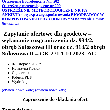
Ostrzeżenie hydrologiczne Nr: 202
Ostrzeżenie meteorologiczne nr 200
OSTRZEŻENIE METEOROLOGICZNE NR 189
ANKIETA dotycząca zagospodarowania BIOODPADÓW W
KOMPOSTOWNIKU PRZYDOMOWYM na terenie Gminy
Sułoszowa
Zapytanie ofertowe dla geodetów –
wykonanie rozgraniczenia dz. 934/2,
obręb Sułoszowa III oraz dz. 918/2 obręb
Sułoszowa II – GK.271.1.10.2023_AC
07 listopada 2023r.
Katarzyna Kozioł
Ogłoszenia
Pobierz PDF
Wydrukuj
(otwiera nową kartę)
(otwiera nową kartę)
Zaproszenie do składania ofert
Zamawiający: