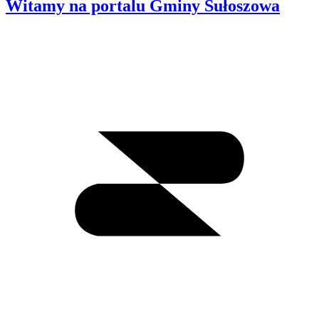
Witamy na portalu Gminy Sułoszowa
Wyszukiwanie
I
m