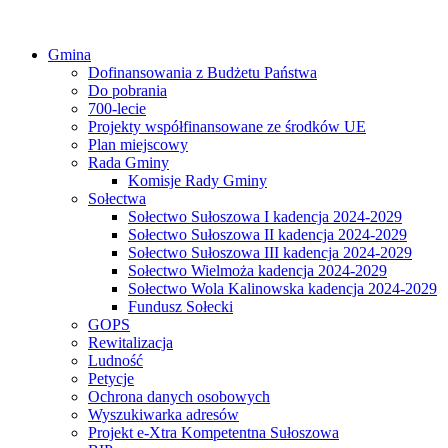
Gmina
Dofinansowania z Budżetu Państwa
Do pobrania
700-lecie
Projekty współfinansowane ze środków UE
Plan miejscowy
Rada Gminy
Komisje Rady Gminy
Sołectwa
Sołectwo Sułoszowa I kadencja 2024-2029
Sołectwo Sułoszowa II kadencja 2024-2029
Sołectwo Sułoszowa III kadencja 2024-2029
Sołectwo Wielmoża kadencja 2024-2029
Sołectwo Wola Kalinowska kadencja 2024-2029
Fundusz Sołecki
GOPS
Rewitalizacja
Ludność
Petycje
Ochrona danych osobowych
Wyszukiwarka adresów
Projekt e-Xtra Kompetentna Sułoszowa