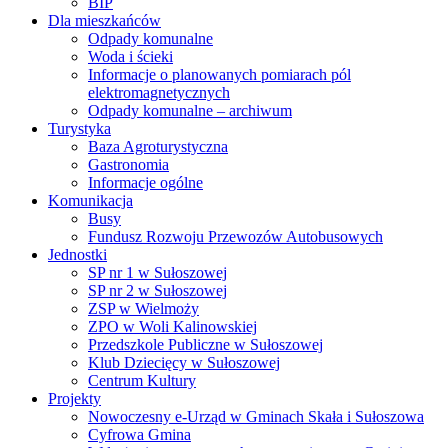
BIP
Dla mieszkańców
Odpady komunalne
Woda i ścieki
Informacje o planowanych pomiarach pól
elektromagnetycznych
Odpady komunalne – archiwum
Turystyka
Baza Agroturystyczna
Gastronomia
Informacje ogólne
Komunikacja
Busy
Fundusz Rozwoju Przewozów Autobusowych
Jednostki
SP nr 1 w Sułoszowej
SP nr 2 w Sułoszowej
ZSP w Wielmoży
ZPO w Woli Kalinowskiej
Przedszkole Publiczne w Sułoszowej
Klub Dziecięcy w Sułoszowej
Centrum Kultury
Projekty
Nowoczesny e-Urząd w Gminach Skała i Sułoszowa
Cyfrowa Gmina