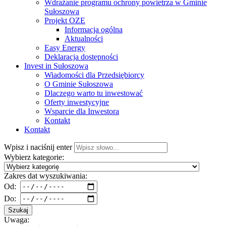
Wdrażanie programu ochrony powietrza w Gminie
Sułoszowa
Projekt OZE
Informacja ogólna
Aktualności
Easy Energy
Deklaracja dostępności
Invest in Sułoszowa
Wiadomości dla Przedsiębiorcy
O Gminie Sułoszowa
Dlaczego warto tu inwestować
Oferty inwestycyjne
Wsparcie dla Inwestora
Kontakt
Kontakt
Wpisz i naciśnij enter
Wybierz kategorie:
Zakres dat wyszukiwania:
Od:
Do:
Szukaj
Uwaga: