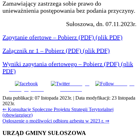
Zamawiający zastrzega sobie prawo do
unieważnienia postępowania bez podania przyczyny.
Sułoszowa, dn. 07.11.2023r.
Zapytanie ofertowe – Pobierz
(PDF)
(plik PDF)
Załącznik nr 1 – Pobierz
(PDF)
(plik PDF)
Wyniki zapytania ofertowego – Pobierz
(PDF)
(plik
PDF)
Udostępnij
Subskrybuj
Udostępnij na FB
na Tweeter
Data publikacji:
07 listopada 2023r.
| Data modyfikacji:
23 listopada
2023r.
Nawigacja
⇐ Konsultacje Społeczne Projektu Strategii Terytorialnej
(obowiązujące)
wpisu
Ogłoszenie o możliwości odbioru azbestu w 2023 r. ⇒
URZĄD GMINY SUŁOSZOWA