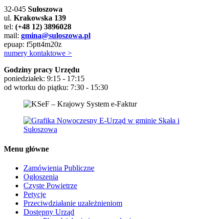
32-045
Sułoszowa
ul.
Krakowska 139
tel:
(+48 12) 3896028
mail:
gmina@suloszowa.pl
epuap: f5ptt4m20z
numery kontaktowe >
Godziny pracy Urzędu
poniedziałek: 9:15 - 17:15
od wtorku do piątku: 7:30 - 15:30
Menu główne
Zamówienia Publiczne
Ogłoszenia
Czyste Powietrze
Petycje
Przeciwdziałanie uzależnieniom
Dostępny Urząd