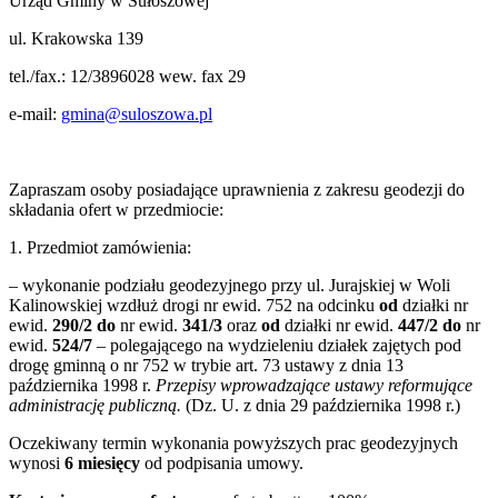
Urząd Gminy w Sułoszowej
ul. Krakowska 139
tel./fax.: 12/3896028 wew. fax 29
e-mail:
gmina@suloszowa.pl
Zapraszam osoby posiadające uprawnienia z zakresu geodezji do
składania ofert w przedmiocie:
1. Przedmiot zamówienia:
– wykonanie podziału geodezyjnego przy ul. Jurajskiej w Woli
Kalinowskiej wzdłuż drogi nr ewid. 752 na odcinku
od
działki nr
ewid.
290/2
do
nr ewid.
341/3
oraz
od
działki nr ewid.
447/2
do
nr
ewid.
524/7
– polegającego na wydzieleniu działek zajętych pod
drogę gminną o nr 752 w trybie art. 73 ustawy z dnia 13
października 1998 r.
Przepisy wprowadzające ustawy reformujące
administrację publiczną.
(Dz. U. z dnia 29 października 1998 r.)
Oczekiwany termin wykonania powyższych prac geodezyjnych
wynosi
6 miesięcy
od podpisania umowy.