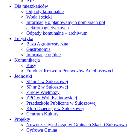
BIP
Dla mieszkańców
Odpady komunalne
Woda i ścieki
Informacje o planowanych pomiarach pól
elektromagnetycznych
Odpady komunalne – archiwum
Turystyka
Baza Agroturystyczna
Gastronomia
Informacje ogólne
Komunikacja
Busy
Fundusz Rozwoju Przewozów Autobusowych
Jednostki
SP nr 1 w Sułoszowej
SP nr 2 w Sułoszowej
ZSP w Wielmoży
ZPO w Woli Kalinowskiej
Przedszkole Publiczne w Sułoszowej
Klub Dziecięcy w Sułoszowej
Centrum Kultury
Projekty
Nowoczesny e-Urząd w Gminach Skała i Sułoszowa
Cyfrowa Gmina