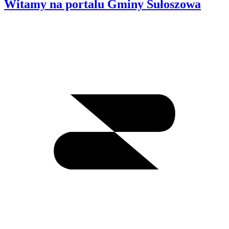
Witamy na portalu Gminy Sułoszowa
Wyszukiwanie
I
m