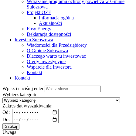
Wdrażanie programu ochrony powietrza w Gminie
Sułoszowa
Projekt OZE
Informacja ogólna
Aktualności
Easy Energy
Deklaracja dostępności
Invest in Sułoszowa
Wiadomości dla Przedsiębiorcy
O Gminie Sułoszowa
Dlaczego warto tu inwestować
Oferty inwestycyjne
Wsparcie dla Inwestora
Kontakt
Kontakt
Wpisz i naciśnij enter
Wybierz kategorie:
Zakres dat wyszukiwania:
Od:
Do:
Szukaj
Uwaga: