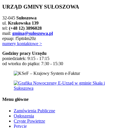
URZĄD GMINY SUŁOSZOWA
32-045
Sułoszowa
ul.
Krakowska 139
tel:
(+48 12) 3896028
mail:
gmina@suloszowa.pl
epuap: f5ptt4m20z
numery kontaktowe >
Godziny pracy Urzędu
poniedziałek: 9:15 - 17:15
od wtorku do piątku: 7:30 - 15:30
Menu główne
Zamówienia Publiczne
Ogłoszenia
Czyste Powietrze
Petycje