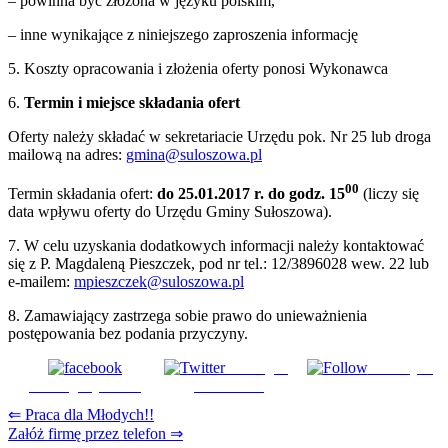
– powinna być złożona w języku polskim,
– inne wynikające z niniejszego zaproszenia informację
5. Koszty opracowania i złożenia oferty ponosi Wykonawca
6.
Termin i miejsce składania ofert
Oferty należy składać w sekretariacie Urzędu pok. Nr 25 lub droga
mailową na adres:
gmina@suloszowa.pl
00
Termin składania ofert:
do
25.01.2017 r. do godz. 15
(liczy się
data wpływu oferty do Urzędu Gminy Sułoszowa).
7. W celu uzyskania dodatkowych informacji należy kontaktować
się z P. Magdaleną Pieszczek, pod nr tel.: 12/3896028 wew. 22 lub
e-mailem:
mpieszczek@suloszowa.pl
8. Zamawiający zastrzega sobie prawo do unieważnienia
postępowania bez podania przyczyny.
Udostępnij
Subskrybuj
Udostępnij na FB
na Tweeter
Nawigacja
⇐ Praca dla Młodych!!
Załóż firmę przez telefon ⇒
wpisu