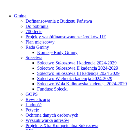
Gmina
Dofinansowania z Budżetu Państwa
Do pobrania
700-lecie
Projekty współfinansowane ze środków UE
Plan miejscowy
Rada Gminy
Komisje Rady Gminy
Sołectwa
Sołectwo Sułoszowa I kadencja 2024-2029
Sołectwo Sułoszowa II kadencja 2024-2029
Sołectwo Sułoszowa III kadencja 2024-2029
Sołectwo Wielmoża kadencja 2024-2029
Sołectwo Wola Kalinowska kadencja 2024-2029
Fundusz Sołecki
GOPS
Rewitalizacja
Ludność
Petycje
Ochrona danych osobowych
Wyszukiwarka adresów
Projekt e-Xtra Kompetentna Sułoszowa