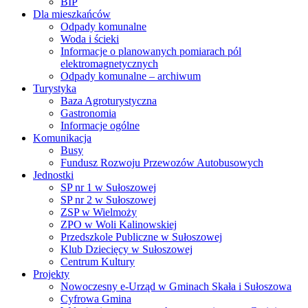
BIP
Dla mieszkańców
Odpady komunalne
Woda i ścieki
Informacje o planowanych pomiarach pól
elektromagnetycznych
Odpady komunalne – archiwum
Turystyka
Baza Agroturystyczna
Gastronomia
Informacje ogólne
Komunikacja
Busy
Fundusz Rozwoju Przewozów Autobusowych
Jednostki
SP nr 1 w Sułoszowej
SP nr 2 w Sułoszowej
ZSP w Wielmoży
ZPO w Woli Kalinowskiej
Przedszkole Publiczne w Sułoszowej
Klub Dziecięcy w Sułoszowej
Centrum Kultury
Projekty
Nowoczesny e-Urząd w Gminach Skała i Sułoszowa
Cyfrowa Gmina