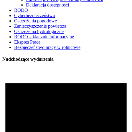
Deklaracja dostępności
RODO
Cyberbezpieczeństwo
Ostrzeżenia pogodowe
Zanieczyszczenie powietrza
Ostrzeżenia hydrologiczne
RODO – klauzule informacyjne
Ekspres Praca
Bezpieczeństwo pracy w rolnictwie
Nadchodzące wydarzenia