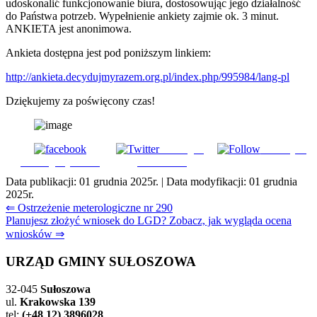
udoskonalić funkcjonowanie biura, dostosowując jego działalność
do Państwa potrzeb. Wypełnienie ankiety zajmie ok. 3 minut.
ANKIETA jest anonimowa.
Ankieta dostępna jest pod poniższym linkiem:
http://ankieta.decydujmyrazem.org.pl/index.php/995984/lang-pl
Dziękujemy za poświęcony czas!
Udostępnij
Subskrybuj
Udostępnij na FB
na Tweeter
Data publikacji:
01 grudnia 2025r.
| Data modyfikacji:
01 grudnia
2025r.
Nawigacja
⇐ Ostrzeżenie meterologiczne nr 290
Planujesz złożyć wniosek do LGD? Zobacz, jak wygląda ocena
wpisu
wniosków ⇒
URZĄD GMINY SUŁOSZOWA
32-045
Sułoszowa
ul.
Krakowska 139
tel:
(+48 12) 3896028