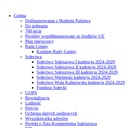
Gmina
Dofinansowania z Budżetu Państwa
Do pobrania
700-lecie
Projekty współfinansowane ze środków UE
Plan miejscowy
Rada Gminy
Komisje Rady Gminy
Sołectwa
Sołectwo Sułoszowa I kadencja 2024-2029
Sołectwo Sułoszowa II kadencja 2024-2029
Sołectwo Sułoszowa III kadencja 2024-2029
Sołectwo Wielmoża kadencja 2024-2029
Sołectwo Wola Kalinowska kadencja 2024-2029
Fundusz Sołecki
GOPS
Rewitalizacja
Ludność
Petycje
Ochrona danych osobowych
Wyszukiwarka adresów
Projekt e-Xtra Kompetentna Sułoszowa