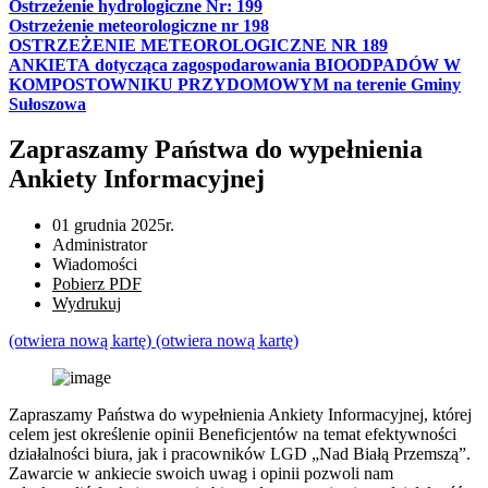
Ostrzeżenie hydrologiczne Nr: 199
Ostrzeżenie meteorologiczne nr 198
OSTRZEŻENIE METEOROLOGICZNE NR 189
ANKIETA dotycząca zagospodarowania BIOODPADÓW W
KOMPOSTOWNIKU PRZYDOMOWYM na terenie Gminy
Sułoszowa
Zapraszamy Państwa do wypełnienia
Ankiety Informacyjnej
01 grudnia 2025r.
Administrator
Wiadomości
Pobierz PDF
Wydrukuj
(otwiera nową kartę)
(otwiera nową kartę)
Zapraszamy Państwa do wypełnienia Ankiety Informacyjnej, której
celem jest określenie opinii Beneficjentów na temat efektywności
działalności biura, jak i pracowników LGD „Nad Białą Przemszą”.
Zawarcie w ankiecie swoich uwag i opinii pozwoli nam