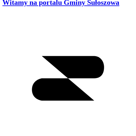
Witamy na portalu Gminy Sułoszowa
Wyszukiwanie
I
m