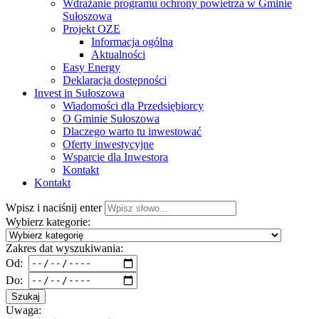
Wdrażanie programu ochrony powietrza w Gminie
Sułoszowa
Projekt OZE
Informacja ogólna
Aktualności
Easy Energy
Deklaracja dostępności
Invest in Sułoszowa
Wiadomości dla Przedsiębiorcy
O Gminie Sułoszowa
Dlaczego warto tu inwestować
Oferty inwestycyjne
Wsparcie dla Inwestora
Kontakt
Kontakt
Wpisz i naciśnij enter
Wybierz kategorie:
Zakres dat wyszukiwania:
Od:
Do:
Szukaj
Uwaga: