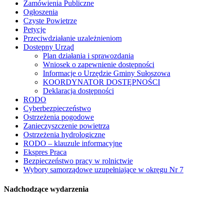
Zamówienia Publiczne
Ogłoszenia
Czyste Powietrze
Petycje
Przeciwdziałanie uzależnieniom
Dostępny Urząd
Plan działania i sprawozdania
Wniosek o zapewnienie dostępności
Informacje o Urzędzie Gminy Sułoszowa
KOORDYNATOR DOSTĘPNOŚCI
Deklaracja dostępności
RODO
Cyberbezpieczeństwo
Ostrzeżenia pogodowe
Zanieczyszczenie powietrza
Ostrzeżenia hydrologiczne
RODO – klauzule informacyjne
Ekspres Praca
Bezpieczeństwo pracy w rolnictwie
Wybory samorządowe uzupełniające w okręgu Nr 7
Nadchodzące wydarzenia