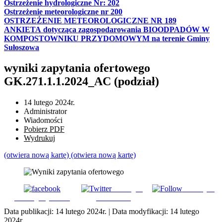
Ostrzeżenie hydrologiczne Nr: 202
Ostrzeżenie meteorologiczne nr 200
OSTRZEŻENIE METEOROLOGICZNE NR 189
ANKIETA dotycząca zagospodarowania BIOODPADÓW W
KOMPOSTOWNIKU PRZYDOMOWYM na terenie Gminy
Sułoszowa
wyniki zapytania ofertowego
GK.271.1.1.2024_AC (podział)
14 lutego 2024r.
Administrator
Wiadomości
Pobierz PDF
Wydrukuj
(otwiera nową kartę)
(otwiera nową kartę)
Udostępnij
Subskrybuj
Udostępnij na FB
na Tweeter
Data publikacji:
14 lutego 2024r.
| Data modyfikacji:
14 lutego
2024r.