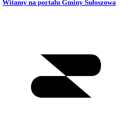
Witamy na portalu Gminy Sułoszowa
Wyszukiwanie
I
m