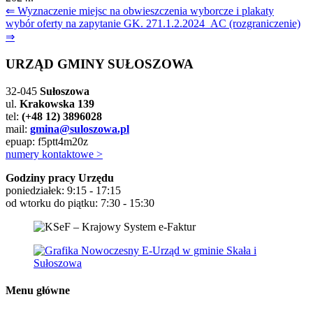
Nawigacja
⇐ Wyznaczenie miejsc na obwieszczenia wyborcze i plakaty
wybór oferty na zapytanie GK. 271.1.2.2024_AC (rozgraniczenie)
wpisu
⇒
URZĄD GMINY SUŁOSZOWA
32-045
Sułoszowa
ul.
Krakowska 139
tel:
(+48 12) 3896028
mail:
gmina@suloszowa.pl
epuap: f5ptt4m20z
numery kontaktowe >
Godziny pracy Urzędu
poniedziałek: 9:15 - 17:15
od wtorku do piątku: 7:30 - 15:30
Menu główne