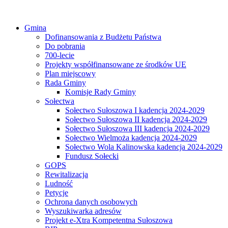
Gmina
Dofinansowania z Budżetu Państwa
Do pobrania
700-lecie
Projekty współfinansowane ze środków UE
Plan miejscowy
Rada Gminy
Komisje Rady Gminy
Sołectwa
Sołectwo Sułoszowa I kadencja 2024-2029
Sołectwo Sułoszowa II kadencja 2024-2029
Sołectwo Sułoszowa III kadencja 2024-2029
Sołectwo Wielmoża kadencja 2024-2029
Sołectwo Wola Kalinowska kadencja 2024-2029
Fundusz Sołecki
GOPS
Rewitalizacja
Ludność
Petycje
Ochrona danych osobowych
Wyszukiwarka adresów
Projekt e-Xtra Kompetentna Sułoszowa