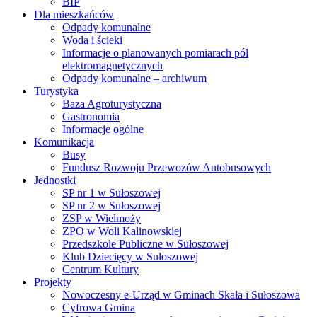
BIP
Dla mieszkańców
Odpady komunalne
Woda i ścieki
Informacje o planowanych pomiarach pól
elektromagnetycznych
Odpady komunalne – archiwum
Turystyka
Baza Agroturystyczna
Gastronomia
Informacje ogólne
Komunikacja
Busy
Fundusz Rozwoju Przewozów Autobusowych
Jednostki
SP nr 1 w Sułoszowej
SP nr 2 w Sułoszowej
ZSP w Wielmoży
ZPO w Woli Kalinowskiej
Przedszkole Publiczne w Sułoszowej
Klub Dziecięcy w Sułoszowej
Centrum Kultury
Projekty
Nowoczesny e-Urząd w Gminach Skała i Sułoszowa
Cyfrowa Gmina