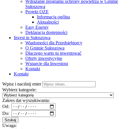
Wdrażanie programu ochrony powietrza w Gminie
Sułoszowa
Projekt OZE
Informacja ogólna
Aktualności
Easy Energy
Deklaracja dostępności
Invest in Sułoszowa
Wiadomości dla Przedsiębiorcy
O Gminie Sułoszowa
Dlaczego warto tu inwestować
Oferty inwestycyjne
Wsparcie dla Inwestora
Kontakt
Kontakt
Wpisz i naciśnij enter
Wybierz kategorie:
Zakres dat wyszukiwania:
Od:
Do:
Szukaj
Uwaga: