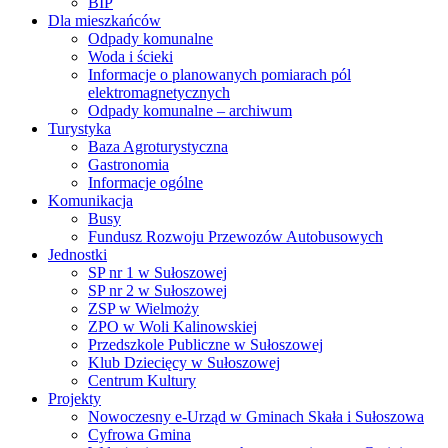
BIP
Dla mieszkańców
Odpady komunalne
Woda i ścieki
Informacje o planowanych pomiarach pól
elektromagnetycznych
Odpady komunalne – archiwum
Turystyka
Baza Agroturystyczna
Gastronomia
Informacje ogólne
Komunikacja
Busy
Fundusz Rozwoju Przewozów Autobusowych
Jednostki
SP nr 1 w Sułoszowej
SP nr 2 w Sułoszowej
ZSP w Wielmoży
ZPO w Woli Kalinowskiej
Przedszkole Publiczne w Sułoszowej
Klub Dziecięcy w Sułoszowej
Centrum Kultury
Projekty
Nowoczesny e-Urząd w Gminach Skała i Sułoszowa
Cyfrowa Gmina