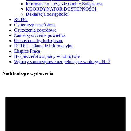
Informacje o Urzędzie Gminy Sułoszowa
KOORDYNATOR DOSTĘPNOŚCI
Deklaracja dostępności
RODO
Cyberbezpieczeństwo
Ostrzeżenia pogodowe
Zanieczyszczenie powietrza
Ostrzeżenia hydrologiczne
RODO – klauzule informacyjne
Ekspres Praca
Bezpieczeństwo pracy w rolnictwie
Wybory samorządowe uzupełniające w okręgu Nr 7
Nadchodzące wydarzenia