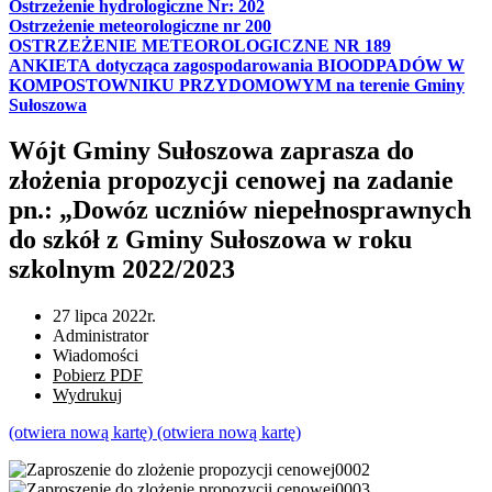
Ostrzeżenie hydrologiczne Nr: 202
Ostrzeżenie meteorologiczne nr 200
OSTRZEŻENIE METEOROLOGICZNE NR 189
ANKIETA dotycząca zagospodarowania BIOODPADÓW W
KOMPOSTOWNIKU PRZYDOMOWYM na terenie Gminy
Sułoszowa
Wójt Gminy Sułoszowa zaprasza do
złożenia propozycji cenowej na zadanie
pn.: „Dowóz uczniów niepełnosprawnych
do szkół z Gminy Sułoszowa w roku
szkolnym 2022/2023
27 lipca 2022r.
Administrator
Wiadomości
Pobierz PDF
Wydrukuj
(otwiera nową kartę)
(otwiera nową kartę)