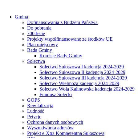
Gmina
Dofinansowania z Budżetu Państwa
Do pobrania
700-lecie
Projekty współfinansowane ze środków UE
Plan miejscowy
Rada Gminy
Komisje Rady Gminy
Sołectwa
Sołectwo Sułoszowa I kadencja 2024-2029
Sołectwo Sułoszowa II kadencja 2024-2029
Sołectwo Sułoszowa III kadencja 2024-2029
Sołectwo Wielmoża kadencja 2024-2029
Sołectwo Wola Kalinowska kadencja 2024-2029
Fundusz Sołecki
GOPS
Rewitalizacja
Ludność
Petycje
Ochrona danych osobowych
Wyszukiwarka adresów
Projekt e-Xtra Kompetentna Sułoszowa