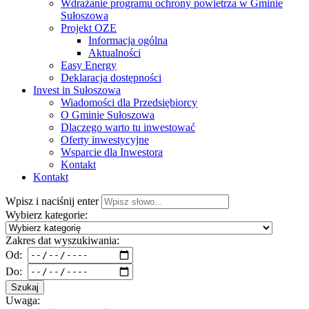
Wdrażanie programu ochrony powietrza w Gminie
Sułoszowa
Projekt OZE
Informacja ogólna
Aktualności
Easy Energy
Deklaracja dostępności
Invest in Sułoszowa
Wiadomości dla Przedsiębiorcy
O Gminie Sułoszowa
Dlaczego warto tu inwestować
Oferty inwestycyjne
Wsparcie dla Inwestora
Kontakt
Kontakt
Wpisz i naciśnij enter
Wybierz kategorie:
Zakres dat wyszukiwania:
Od:
Do:
Szukaj
Uwaga: