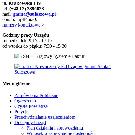
ul.
Krakowska 139
tel:
(+48 12) 3896028
mail:
gmina@suloszowa.pl
epuap: f5ptt4m20z
numery kontaktowe >
Godziny pracy Urzędu
poniedziałek: 9:15 - 17:15
od wtorku do piątku: 7:30 - 15:30
Menu główne
Zamówienia Publiczne
Ogłoszenia
Czyste Powietrze
Petycje
Przeciwdziałanie uzależnieniom
Dostępny Urząd
Plan działania i sprawozdania
Wniosek o zapewnienie dostępności