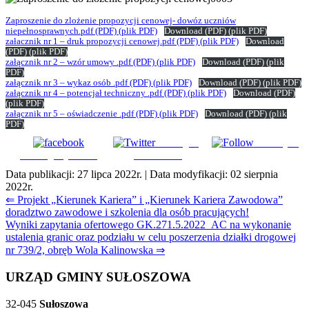
Zaproszenie do zlożenie propozycji cenowej- dowóz uczniów
niepełnosprawnych.pdf
(PDF)
(plik PDF)
Download
(PDF)
(plik PDF)
załacznik nr 1 – druk propozycji cenowej.pdf
(PDF)
(plik PDF)
Download
(PDF)
(plik PDF)
załącznik nr 2 – wzór umowy .pdf
(PDF)
(plik PDF)
Download
(PDF)
(plik
PDF)
załącznik nr 3 – wykaz osób .pdf
(PDF)
(plik PDF)
Download
(PDF)
(plik PDF)
załącznik nr 4 – potencjał techniczny .pdf
(PDF)
(plik PDF)
Download
(PDF)
(plik PDF)
załącznik nr 5 – oświadczenie .pdf
(PDF)
(plik PDF)
Download
(PDF)
(plik
PDF)
Udostępnij
Subskrybuj
Udostępnij na FB
na Tweeter
Data publikacji:
27 lipca 2022r.
| Data modyfikacji:
02 sierpnia
2022r.
Nawigacja
⇐ Projekt „Kierunek Kariera” i „Kierunek Kariera Zawodowa”
doradztwo zawodowe i szkolenia dla osób pracujących!
wpisu
Wyniki zapytania ofertowego GK.271.5.2022_AC na wykonanie
ustalenia granic oraz podziału w celu poszerzenia działki drogowej
nr 739/2, obręb Wola Kalinowska ⇒
URZĄD GMINY SUŁOSZOWA
32-045
Sułoszowa