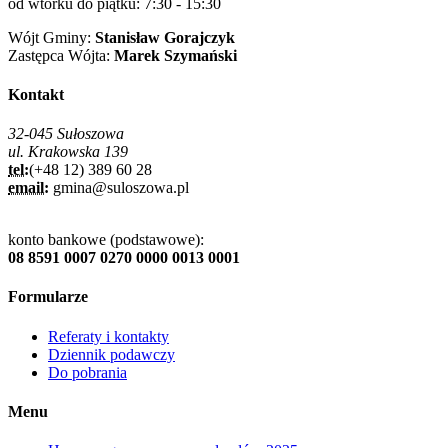
od wtorku do piątku: 7:30 - 15:30
Wójt Gminy:
Stanisław Gorajczyk
Zastępca Wójta:
Marek Szymański
Kontakt
32-045 Sułoszowa
ul. Krakowska 139
tel:
(+48 12) 389 60 28
email:
gmina@suloszowa.pl
konto bankowe (podstawowe):
08 8591 0007 0270 0000 0013 0001
Formularze
Referaty i kontakty
Dziennik podawczy
Do pobrania
Menu