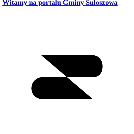
Witamy na portalu Gminy Sułoszowa
Wyszukiwanie
I
m