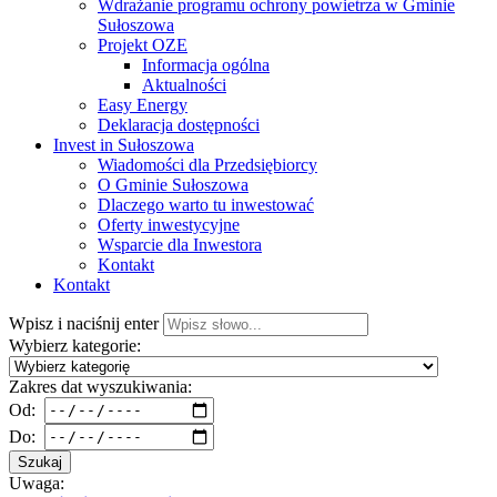
Wdrażanie programu ochrony powietrza w Gminie
Sułoszowa
Projekt OZE
Informacja ogólna
Aktualności
Easy Energy
Deklaracja dostępności
Invest in Sułoszowa
Wiadomości dla Przedsiębiorcy
O Gminie Sułoszowa
Dlaczego warto tu inwestować
Oferty inwestycyjne
Wsparcie dla Inwestora
Kontakt
Kontakt
Wpisz i naciśnij enter
Wybierz kategorie:
Zakres dat wyszukiwania:
Od:
Do:
Szukaj
Uwaga: