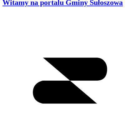
Witamy na portalu Gminy Sułoszowa
Wyszukiwanie
I
m