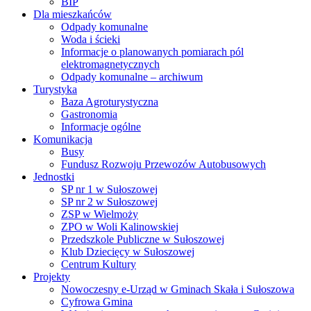
BIP
Dla mieszkańców
Odpady komunalne
Woda i ścieki
Informacje o planowanych pomiarach pól
elektromagnetycznych
Odpady komunalne – archiwum
Turystyka
Baza Agroturystyczna
Gastronomia
Informacje ogólne
Komunikacja
Busy
Fundusz Rozwoju Przewozów Autobusowych
Jednostki
SP nr 1 w Sułoszowej
SP nr 2 w Sułoszowej
ZSP w Wielmoży
ZPO w Woli Kalinowskiej
Przedszkole Publiczne w Sułoszowej
Klub Dziecięcy w Sułoszowej
Centrum Kultury
Projekty
Nowoczesny e-Urząd w Gminach Skała i Sułoszowa
Cyfrowa Gmina