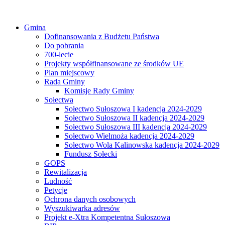
Gmina
Dofinansowania z Budżetu Państwa
Do pobrania
700-lecie
Projekty współfinansowane ze środków UE
Plan miejscowy
Rada Gminy
Komisje Rady Gminy
Sołectwa
Sołectwo Sułoszowa I kadencja 2024-2029
Sołectwo Sułoszowa II kadencja 2024-2029
Sołectwo Sułoszowa III kadencja 2024-2029
Sołectwo Wielmoża kadencja 2024-2029
Sołectwo Wola Kalinowska kadencja 2024-2029
Fundusz Sołecki
GOPS
Rewitalizacja
Ludność
Petycje
Ochrona danych osobowych
Wyszukiwarka adresów
Projekt e-Xtra Kompetentna Sułoszowa