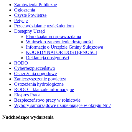
Zamówienia Publiczne
Ogłoszenia
Czyste Powietrze
Petycje
Przeciwdziałanie uzależnieniom
Dostępny Urząd
Plan działania i sprawozdania
Wniosek o zapewnienie dostępności
Informacje o Urzędzie Gminy Sułoszowa
KOORDYNATOR DOSTĘPNOŚCI
Deklaracja dostępności
RODO
Cyberbezpieczeństwo
Ostrzeżenia pogodowe
Zanieczyszczenie powietrza
Ostrzeżenia hydrologiczne
RODO – klauzule informacyjne
Ekspres Praca
Bezpieczeństwo pracy w rolnictwie
Wybory samorządowe uzupełniające w okręgu Nr 7
Nadchodzące wydarzenia