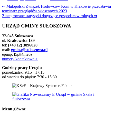
Nawigacja
⇐ Małopolski Związek Hodowców Koni w Krakowie przedstawia
terminarz przeglądów wiosennych 2023
wpisu
Zintegrowane statystyki dotyczące gospodarstw rolnych ⇒
URZĄD GMINY SUŁOSZOWA
32-045
Sułoszowa
ul.
Krakowska 139
tel:
(+48 12) 3896028
mail:
gmina@suloszowa.pl
epuap: f5ptt4m20z
numery kontaktowe >
Godziny pracy Urzędu
poniedziałek: 9:15 - 17:15
od wtorku do piątku: 7:30 - 15:30
Menu główne