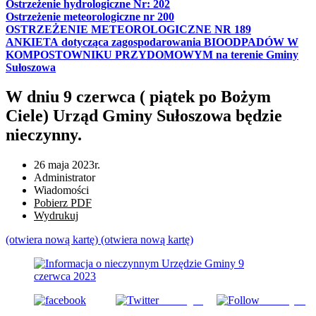
Ostrzeżenie hydrologiczne Nr: 202
Ostrzeżenie meteorologiczne nr 200
OSTRZEŻENIE METEOROLOGICZNE NR 189
ANKIETA dotycząca zagospodarowania BIOODPADÓW W
KOMPOSTOWNIKU PRZYDOMOWYM na terenie Gminy
Sułoszowa
W dniu 9 czerwca ( piątek po Bożym
Ciele) Urząd Gminy Sułoszowa będzie
nieczynny.
26 maja 2023r.
Administrator
Wiadomości
Pobierz PDF
Wydrukuj
(otwiera nową kartę)
(otwiera nową kartę)
Udostępnij
Subskrybuj
Udostępnij na FB
na Tweeter