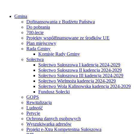
Gmina
Dofinansowania z Budżetu Państwa
Do pobrania
700-lecie
Projekty współfinansowane ze środków UE
Plan miejscowy
Rada Gminy
Komisje Rady Gminy
Sołectwa
Sołectwo Sułoszowa I kadencja 2024-2029
Sołectwo Sułoszowa II kadencja 2024-2029
Sołectwo Sułoszowa III kadencja 2024-2029
Sołectwo Wielmoża kadencja 2024-2029
Sołectwo Wola Kalinowska kadencja 2024-2029
Fundusz Sołecki
GOPS
Rewitalizacja
Ludność
Petycje
Ochrona danych osobowych
Wyszukiwarka adresów
Projekt e-Xtra Kompetentna Sułoszowa