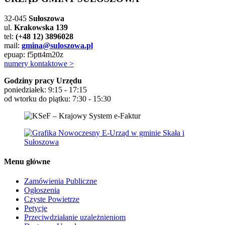
32-045
Sułoszowa
ul.
Krakowska 139
tel:
(+48 12) 3896028
mail:
gmina@suloszowa.pl
epuap: f5ptt4m20z
numery kontaktowe >
Godziny pracy Urzędu
poniedziałek: 9:15 - 17:15
od wtorku do piątku: 7:30 - 15:30
Menu główne
Zamówienia Publiczne
Ogłoszenia
Czyste Powietrze
Petycje
Przeciwdziałanie uzależnieniom