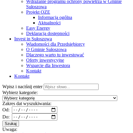
Wdrażanie programu ochrony powietrza w Gminie
Sułoszowa
Projekt OZE
Informacja ogólna
Aktualności
Easy Energy
Deklaracja dostępności
Invest in Sułoszowa
Wiadomości dla Przedsiębiorcy
O Gminie Sułoszowa
Dlaczego warto tu inwestować
Oferty inwestycyjne
Wsparcie dla Inwestora
Kontakt
Kontakt
Wpisz i naciśnij enter
Wybierz kategorie:
Zakres dat wyszukiwania:
Od:
Do:
Szukaj
Uwaga: