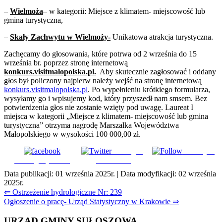
–
Wielmoża
– w kategorii: Miejsce z klimatem- miejscowość lub
gmina turystyczna,
–
Skały Zachwytu w Wielmoży-
Unikatowa atrakcja turystyczna.
Zachęcamy do głosowania, które potrwa od 2 września do 15
września br. poprzez stronę internetową
konkurs.visitmalopolska.pl.
Aby skutecznie zagłosować i oddany
głos był policzony najpierw należy wejść na stronę internetową
konkurs.visitmalopolska.pl
. Po wypełnieniu krótkiego formularza,
wysyłamy go i wpisujemy kod, który przyszedł nam smsem. Bez
potwierdzenia głos nie zostanie wzięty pod uwagę. Laureat I
miejsca w kategorii „Miejsce z klimatem- miejscowość lub gmina
turystyczna” otrzyma nagrodę Marszałka Województwa
Małopolskiego w wysokości 100 000,00 zł.
Udostępnij
Subskrybuj
Udostępnij na FB
na Tweeter
Data publikacji:
01 września 2025r.
| Data modyfikacji:
02 września
2025r.
Nawigacja
⇐ Ostrzeżenie hydrologiczne Nr: 239
Ogłoszenie o pracę- Urząd Statystyczny w Krakowie ⇒
wpisu
URZĄD GMINY SUŁOSZOWA