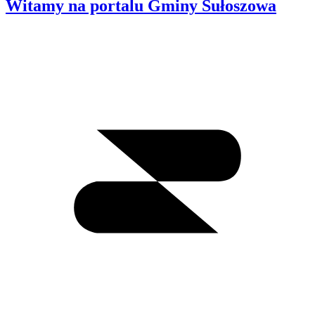
Witamy na portalu Gminy Sułoszowa
Wyszukiwanie
I
m