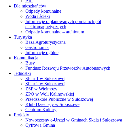
BIP
Dla mieszkańców
Odpady komunalne
Woda i ścieki
Informacje o planowanych pomiarach pól
elektromagnetycznych
Odpady komunalne – archiwum
Turystyka
Baza Agroturystyczna
Gastronomia
Informacje ogólne
Komunikacja
Busy
Fundusz Rozwoju Przewozów Autobusowych
Jednostki
SP nr 1 w Sułoszowej
SP nr 2 w Sułoszowej
ZSP w Wielmoży
ZPO w Woli Kalinowskiej
Przedszkole Publiczne w Sułoszowej
Klub Dziecięcy w Sułoszowej
Centrum Kultury
Projekty
Nowoczesny e-Urząd w Gminach Skała i Sułoszowa
Cyfrowa Gmina