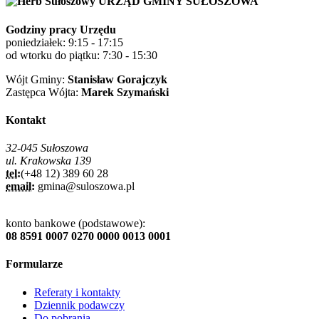
URZĄD GMINY SUŁOSZOWA
Godziny pracy Urzędu
poniedziałek: 9:15 - 17:15
od wtorku do piątku: 7:30 - 15:30
Wójt Gminy:
Stanisław Gorajczyk
Zastępca Wójta:
Marek Szymański
Kontakt
32-045 Sułoszowa
ul. Krakowska 139
tel:
(+48 12) 389 60 28
email:
gmina@suloszowa.pl
konto bankowe (podstawowe):
08 8591 0007 0270 0000 0013 0001
Formularze
Referaty i kontakty
Dziennik podawczy
Do pobrania