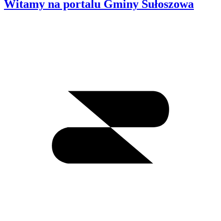
Witamy na portalu Gminy Sułoszowa
Wyszukiwanie
I
m