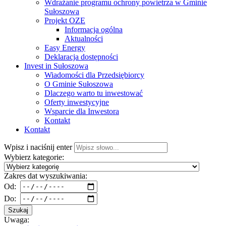
Wdrażanie programu ochrony powietrza w Gminie
Sułoszowa
Projekt OZE
Informacja ogólna
Aktualności
Easy Energy
Deklaracja dostępności
Invest in Sułoszowa
Wiadomości dla Przedsiębiorcy
O Gminie Sułoszowa
Dlaczego warto tu inwestować
Oferty inwestycyjne
Wsparcie dla Inwestora
Kontakt
Kontakt
Wpisz i naciśnij enter
Wybierz kategorie:
Zakres dat wyszukiwania:
Od:
Do:
Szukaj
Uwaga: