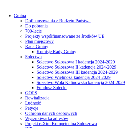
Gmina
Dofinansowania z Budżetu Państwa
Do pobrania
700-lecie
Projekty współfinansowane ze środków UE
Plan miejscowy
Rada Gminy
Komisje Rady Gminy
Sołectwa
Sołectwo Sułoszowa I kadencja 2024-2029
Sołectwo Sułoszowa II kadencja 2024-2029
Sołectwo Sułoszowa III kadencja 2024-2029
Sołectwo Wielmoża kadencja 2024-2029
Sołectwo Wola Kalinowska kadencja 2024-2029
Fundusz Sołecki
GOPS
Rewitalizacja
Ludność
Petycje
Ochrona danych osobowych
Wyszukiwarka adresów
Projekt e-Xtra Kompetentna Sułoszowa