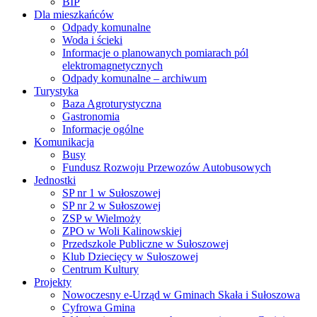
BIP
Dla mieszkańców
Odpady komunalne
Woda i ścieki
Informacje o planowanych pomiarach pól
elektromagnetycznych
Odpady komunalne – archiwum
Turystyka
Baza Agroturystyczna
Gastronomia
Informacje ogólne
Komunikacja
Busy
Fundusz Rozwoju Przewozów Autobusowych
Jednostki
SP nr 1 w Sułoszowej
SP nr 2 w Sułoszowej
ZSP w Wielmoży
ZPO w Woli Kalinowskiej
Przedszkole Publiczne w Sułoszowej
Klub Dziecięcy w Sułoszowej
Centrum Kultury
Projekty
Nowoczesny e-Urząd w Gminach Skała i Sułoszowa
Cyfrowa Gmina