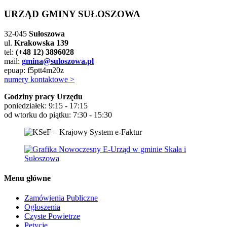
URZĄD GMINY SUŁOSZOWA
32-045
Sułoszowa
ul.
Krakowska 139
tel:
(+48 12) 3896028
mail:
gmina@suloszowa.pl
epuap: f5ptt4m20z
numery kontaktowe >
Godziny pracy Urzędu
poniedziałek: 9:15 - 17:15
od wtorku do piątku: 7:30 - 15:30
Menu główne
Zamówienia Publiczne
Ogłoszenia
Czyste Powietrze
Petycje