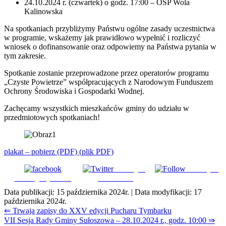
24.10.2024 r. (czwartek) o godz. 17:00 – OSP Wola
Kalinowska
Na spotkaniach przybliżymy Państwu ogólne zasady uczestnictwa
w programie, wskażemy jak prawidłowo wypełnić i rozliczyć
wniosek o dofinansowanie oraz odpowiemy na Państwa pytania w
tym zakresie.
Spotkanie zostanie przeprowadzone przez operatorów programu
„Czyste Powietrze” współpracujących z Narodowym Funduszem
Ochrony Środowiska i Gospodarki Wodnej.
Zachęcamy wszystkich mieszkańców gminy do udziału w
przedmiotowych spotkaniach!
plakat – pobierz
(PDF)
(plik PDF)
Udostępnij
Subskrybuj
Udostępnij na FB
na Tweeter
Data publikacji:
15 października 2024r.
| Data modyfikacji:
17
października 2024r.
Nawigacja
⇐ Trwają zapisy do XXV edycji Pucharu Tymbarku
VII Sesja Rady Gminy Sułoszowa – 28.10.2024 r., godz. 10:00 ⇒
wpisu