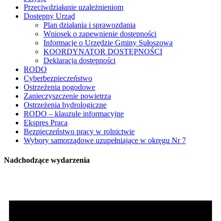
Przeciwdziałanie uzależnieniom
Dostępny Urząd
Plan działania i sprawozdania
Wniosek o zapewnienie dostępności
Informacje o Urzędzie Gminy Sułoszowa
KOORDYNATOR DOSTĘPNOŚCI
Deklaracja dostępności
RODO
Cyberbezpieczeństwo
Ostrzeżenia pogodowe
Zanieczyszczenie powietrza
Ostrzeżenia hydrologiczne
RODO – klauzule informacyjne
Ekspres Praca
Bezpieczeństwo pracy w rolnictwie
Wybory samorządowe uzupełniające w okręgu Nr 7
Nadchodzące wydarzenia