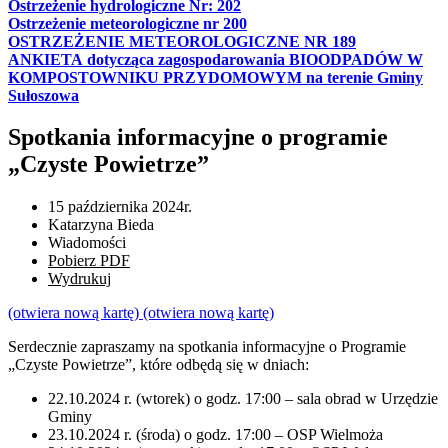
Ostrzeżenie hydrologiczne Nr: 202
Ostrzeżenie meteorologiczne nr 200
OSTRZEŻENIE METEOROLOGICZNE NR 189
ANKIETA dotycząca zagospodarowania BIOODPADÓW W
KOMPOSTOWNIKU PRZYDOMOWYM na terenie Gminy
Sułoszowa
Spotkania informacyjne o programie
„Czyste Powietrze”
15 października 2024r.
Katarzyna Bieda
Wiadomości
Pobierz PDF
Wydrukuj
(otwiera nową kartę)
(otwiera nową kartę)
Serdecznie zapraszamy na spotkania informacyjne o Programie
„Czyste Powietrze”, które odbędą się w dniach:
22.10.2024 r. (wtorek) o godz. 17:00 – sala obrad w Urzędzie
Gminy
23.10.2024 r. (środa) o godz. 17:00 – OSP Wielmoża