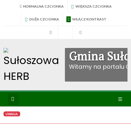
NORMALNA CZCIONKA
WIĘKSZA CZCIONKA
DUŻA CZCIONKA
WŁĄCZ KONTRAST
RadniTV
BIP Sułoszowa
Konto mieszkańca
Gmina Suło
Witamy na portalu 
Wyszukiwanie
Ikona
UWAGA:
menu
WYBIERZ KATEGORIE: