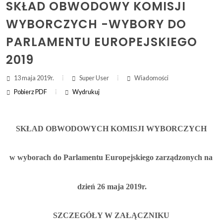
SKŁAD OBWODOWY KOMISJI
WYBORCZYCH -WYBORY DO
ZAKRES DAT WYSZUKIWANIA:
PARLAMENTU EUROPEJSKIEGO
OD:
2019
DO:
13 maja 2019r.
Super User
Wiadomości
Pobierz PDF
Wydrukuj
Szukaj
(otwi
druk
(ot
dru
SKŁAD OBWODOWYCH KOMISJI WYBORCZYCH
w wyborach do Parlamentu Europejskiego zarządzonych na
dzień 26 maja 2019r.
SZCZEGÓŁY W ZAŁĄCZNIKU