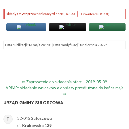
(plik DOCX)
(plik DOCX)
Download
(DOCX)
składy OKW z przewodniczacymi.docx
(DOCX)
Data publikacji:
13 maja 2019r.
| Data modyfikacji:
02 sierpnia 2022r.
Nawigacja
⇐ Zaproszenie do składania ofert – 2019-05-09
ARiMR: składanie wniosków o dopłaty przedłużone do końca maja
wpisu
⇒
URZĄD GMINY SUŁOSZOWA
32-045
Sułoszowa
ul.
Krakowska 139