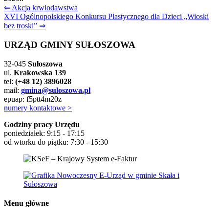
Nawigacja
⇐ Akcja krwiodawstwa
XVI Ogólnopolskiego Konkursu Plastycznego dla Dzieci „Wioski
wpisu
bez troski” ⇒
URZĄD GMINY SUŁOSZOWA
32-045
Sułoszowa
ul.
Krakowska 139
tel:
(+48 12) 3896028
mail:
gmina@suloszowa.pl
epuap: f5ptt4m20z
numery kontaktowe >
Godziny pracy Urzędu
poniedziałek: 9:15 - 17:15
od wtorku do piątku: 7:30 - 15:30
Menu główne