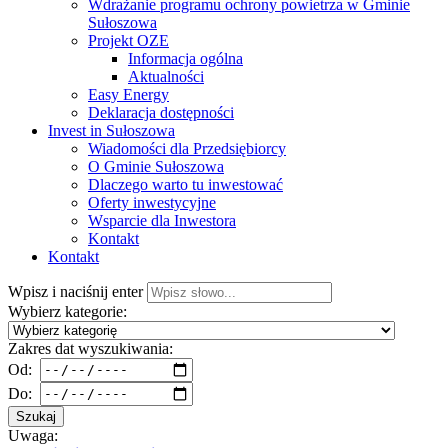
Wdrażanie programu ochrony powietrza w Gminie
Sułoszowa
Projekt OZE
Informacja ogólna
Aktualności
Easy Energy
Deklaracja dostępności
Invest in Sułoszowa
Wiadomości dla Przedsiębiorcy
O Gminie Sułoszowa
Dlaczego warto tu inwestować
Oferty inwestycyjne
Wsparcie dla Inwestora
Kontakt
Kontakt
Wpisz i naciśnij enter
Wybierz kategorie:
Zakres dat wyszukiwania:
Od:
Do:
Szukaj
Uwaga: