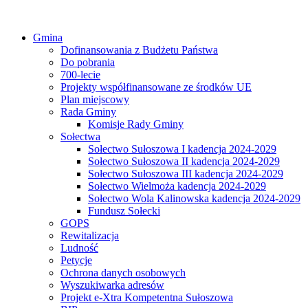
Gmina
Dofinansowania z Budżetu Państwa
Do pobrania
700-lecie
Projekty współfinansowane ze środków UE
Plan miejscowy
Rada Gminy
Komisje Rady Gminy
Sołectwa
Sołectwo Sułoszowa I kadencja 2024-2029
Sołectwo Sułoszowa II kadencja 2024-2029
Sołectwo Sułoszowa III kadencja 2024-2029
Sołectwo Wielmoża kadencja 2024-2029
Sołectwo Wola Kalinowska kadencja 2024-2029
Fundusz Sołecki
GOPS
Rewitalizacja
Ludność
Petycje
Ochrona danych osobowych
Wyszukiwarka adresów
Projekt e-Xtra Kompetentna Sułoszowa