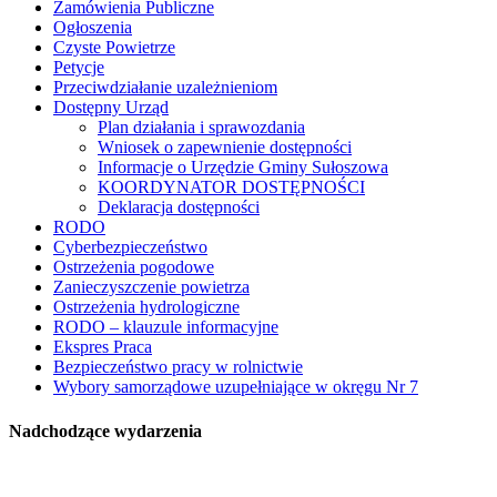
Zamówienia Publiczne
Ogłoszenia
Czyste Powietrze
Petycje
Przeciwdziałanie uzależnieniom
Dostępny Urząd
Plan działania i sprawozdania
Wniosek o zapewnienie dostępności
Informacje o Urzędzie Gminy Sułoszowa
KOORDYNATOR DOSTĘPNOŚCI
Deklaracja dostępności
RODO
Cyberbezpieczeństwo
Ostrzeżenia pogodowe
Zanieczyszczenie powietrza
Ostrzeżenia hydrologiczne
RODO – klauzule informacyjne
Ekspres Praca
Bezpieczeństwo pracy w rolnictwie
Wybory samorządowe uzupełniające w okręgu Nr 7
Nadchodzące wydarzenia