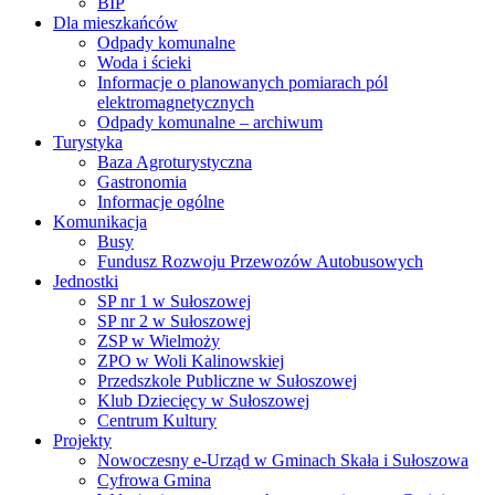
BIP
Dla mieszkańców
Odpady komunalne
Woda i ścieki
Informacje o planowanych pomiarach pól
elektromagnetycznych
Odpady komunalne – archiwum
Turystyka
Baza Agroturystyczna
Gastronomia
Informacje ogólne
Komunikacja
Busy
Fundusz Rozwoju Przewozów Autobusowych
Jednostki
SP nr 1 w Sułoszowej
SP nr 2 w Sułoszowej
ZSP w Wielmoży
ZPO w Woli Kalinowskiej
Przedszkole Publiczne w Sułoszowej
Klub Dziecięcy w Sułoszowej
Centrum Kultury
Projekty
Nowoczesny e-Urząd w Gminach Skała i Sułoszowa
Cyfrowa Gmina