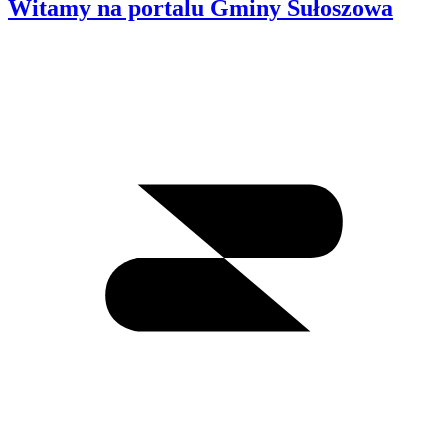
Witamy na portalu Gminy Sułoszowa
Wyszukiwanie
I
m