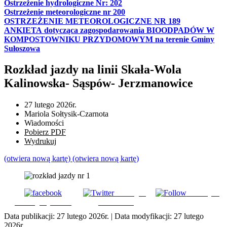
Ostrzeżenie hydrologiczne Nr: 202
Ostrzeżenie meteorologiczne nr 200
OSTRZEŻENIE METEOROLOGICZNE NR 189
ANKIETA dotycząca zagospodarowania BIOODPADÓW W
KOMPOSTOWNIKU PRZYDOMOWYM na terenie Gminy
Sułoszowa
Rozkład jazdy na linii Skała-Wola
Kalinowska- Sąspów- Jerzmanowice
27 lutego 2026r.
Mariola Sołtysik-Czarnota
Wiadomości
Pobierz PDF
Wydrukuj
(otwiera nową kartę)
(otwiera nową kartę)
Udostępnij
Subskrybuj
Udostępnij na FB
na Tweeter
Data publikacji:
27 lutego 2026r.
| Data modyfikacji:
27 lutego
2026r.