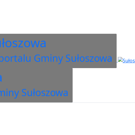
ułoszowa
portalu Gminy Sułoszowa
a
miny Sułoszowa