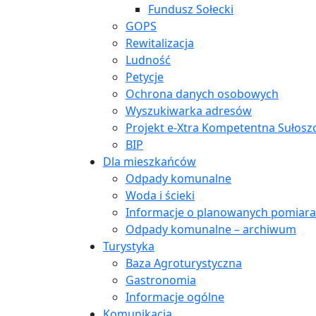
Fundusz Sołecki
GOPS
Rewitalizacja
Ludność
Petycje
Ochrona danych osobowych
Wyszukiwarka adresów
Projekt e-Xtra Kompetentna Sułos
BIP
Dla mieszkańców
Odpady komunalne
Woda i ścieki
Informacje o planowanych pomiara
Odpady komunalne – archiwum
Turystyka
Baza Agroturystyczna
Gastronomia
Informacje ogólne
Komunikacja