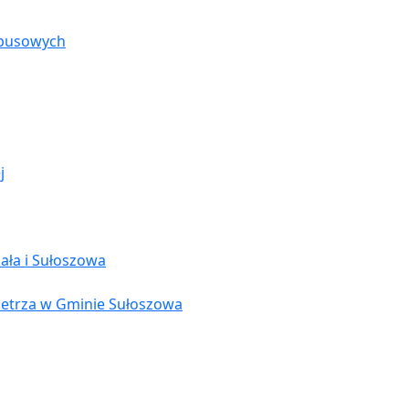
busowych
j
ła i Sułoszowa
etrza w Gminie Sułoszowa