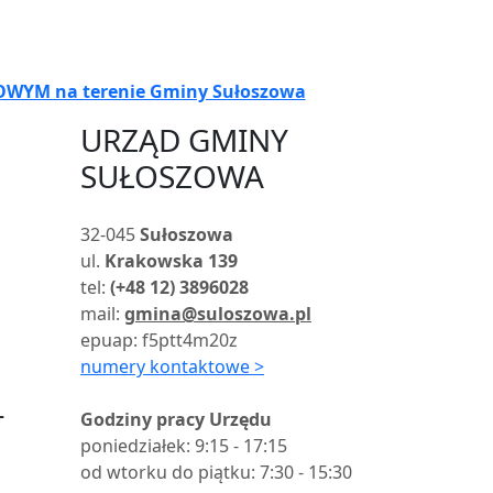
YM na terenie Gminy Sułoszowa
URZĄD GMINY
SUŁOSZOWA
32-045
Sułoszowa
ul.
Krakowska 139
tel:
(+48 12) 3896028
mail:
gmina@suloszowa.pl
epuap: f5ptt4m20z
numery kontaktowe >
(otwiera nową kartę)
(otwiera nową kartę)
–
Godziny pracy Urzędu
poniedziałek: 9:15 - 17:15
od wtorku do piątku: 7:30 - 15:30