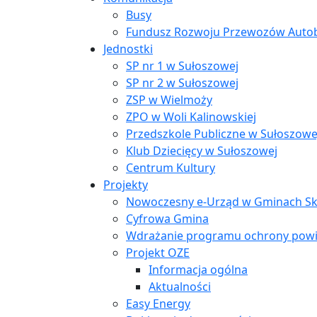
Busy
Fundusz Rozwoju Przewozów Auto
Jednostki
SP nr 1 w Sułoszowej
SP nr 2 w Sułoszowej
ZSP w Wielmoży
ZPO w Woli Kalinowskiej
Przedszkole Publiczne w Sułoszowe
Klub Dziecięcy w Sułoszowej
Centrum Kultury
Projekty
Nowoczesny e-Urząd w Gminach Ska
Cyfrowa Gmina
Wdrażanie programu ochrony powi
Projekt OZE
Informacja ogólna
Aktualności
Easy Energy