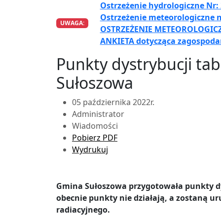
Ostrzeżenie hydrologiczne Nr:
Ostrzeżenie meteorologiczne n
UWAGA:
OSTRZEŻENIE METEOROLOGICZ
ANKIETA dotycząca zagospo
Punkty dystrybucji ta
Sułoszowa
05 października 2022r.
Administrator
Wiadomości
Pobierz PDF
Wydrukuj
Gmina Sułoszowa przygotowała punkty dys
obecnie punkty nie działają, a zostaną 
radiacyjnego.