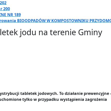
 202
r 200
NE NR 189
darowania BIOODPADÓW W KOMPOSTOWNIKU PRZYDOMOW
bletek jodu na terenie Gminy
trybucji tabletek jodowych. To działanie prewencyjne 
uruchomione tylko w przypadku wystąpienia zagrożenia