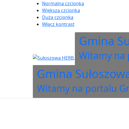
Normalna czcionka
Większa czcionka
Duża czcionka
Włącz kontrast
Gmina S
Witamy na 
Gmina Sułoszow
Witamy na portalu G
Wyszukiwanie