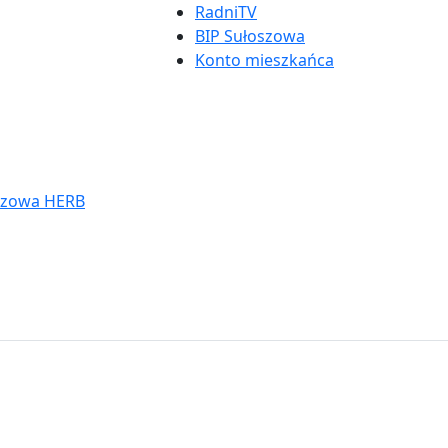
RadniTV
BIP Sułoszowa
Konto mieszkańca
Ikona
menu