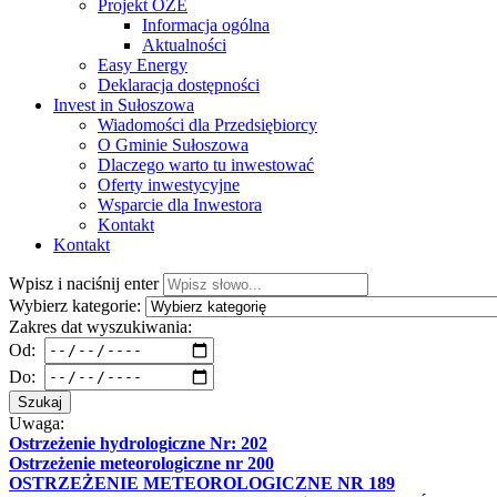
Projekt OZE
Informacja ogólna
Aktualności
Easy Energy
Deklaracja dostępności
Invest in Sułoszowa
Wiadomości dla Przedsiębiorcy
O Gminie Sułoszowa
Dlaczego warto tu inwestować
Oferty inwestycyjne
Wsparcie dla Inwestora
Kontakt
Kontakt
Wpisz i naciśnij enter
Wybierz kategorie:
Zakres dat wyszukiwania:
Od:
Do:
Szukaj
Uwaga:
Ostrzeżenie hydrologiczne Nr: 202
Ostrzeżenie meteorologiczne nr 200
OSTRZEŻENIE METEOROLOGICZNE NR 189