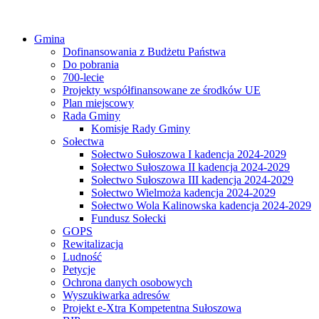
Gmina
Dofinansowania z Budżetu Państwa
Do pobrania
700-lecie
Projekty współfinansowane ze środków UE
Plan miejscowy
Rada Gminy
Komisje Rady Gminy
Sołectwa
Sołectwo Sułoszowa I kadencja 2024-2029
Sołectwo Sułoszowa II kadencja 2024-2029
Sołectwo Sułoszowa III kadencja 2024-2029
Sołectwo Wielmoża kadencja 2024-2029
Sołectwo Wola Kalinowska kadencja 2024-2029
Fundusz Sołecki
GOPS
Rewitalizacja
Ludność
Petycje
Ochrona danych osobowych
Wyszukiwarka adresów
Projekt e-Xtra Kompetentna Sułoszowa