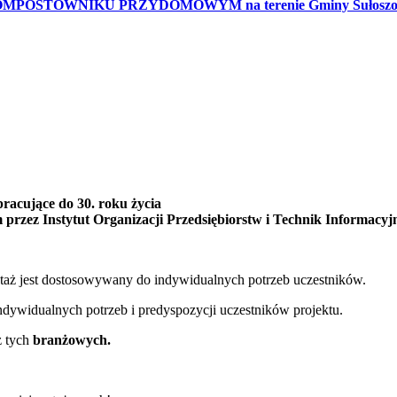
KOMPOSTOWNIKU PRZYDOMOWYM na terenie Gminy Sułosz
racujące do 30. roku życia
przez Instytut Organizacji Przedsiębiorstw i Technik Informacyjn
staż jest dostosowywany do indywidualnych potrzeb uczestników.
ywidualnych potrzeb i predyspozycji uczestników projektu.
ż tych
branżowych.