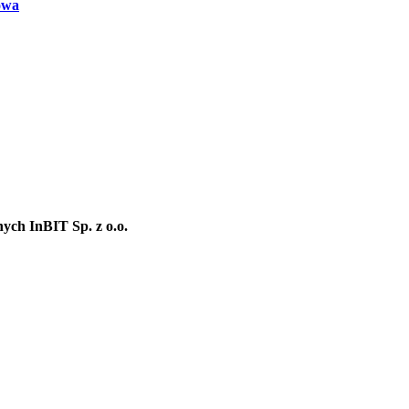
owa
ych InBIT Sp. z o.o.