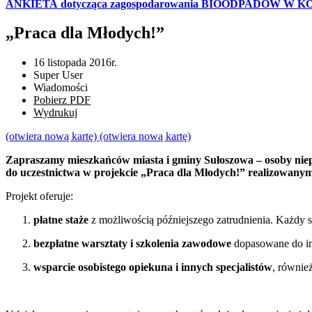
ANKIETA dotycząca zagospodarowania BIOODPADÓW W 
„Praca dla Młodych!”
16 listopada 2016r.
Super User
Wiadomości
Pobierz PDF
Wydrukuj
(otwiera nową kartę)
(otwiera nową kartę)
Zapraszamy mieszkańców miasta i gminy Sułoszowa – osoby niep
do uczestnictwa w projekcie
„Praca dla Młodych!” realizowanym 
Projekt oferuje:
płatne staże
z możliwością późniejszego zatrudnienia. Każdy 
bezpłatne warsztaty i szkolenia zawodowe
dopasowane do ind
wsparcie osobistego opiekuna i innych specjalistów
, równie