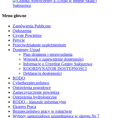
Menu główne
Zamówienia Publiczne
Ogłoszenia
Czyste Powietrze
Petycje
Przeciwdziałanie uzależnieniom
Dostępny Urząd
Plan działania i sprawozdania
Wniosek o zapewnienie dostępności
Informacje o Urzędzie Gminy Sułoszowa
KOORDYNATOR DOSTĘPNOŚCI
Deklaracja dostępności
RODO
Cyberbezpieczeństwo
Ostrzeżenia pogodowe
Zanieczyszczenie powietrza
Ostrzeżenia hydrologiczne
RODO – klauzule informacyjne
Ekspres Praca
Bezpieczeństwo pracy w rolnictwie
Wybory samorządowe uzupełniające w okręgu Nr 7