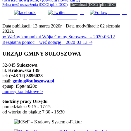
Pełna treść ostrzeżenia
(DOC)
(plik DOC)
Download
(DOC)
(plik DOC)
Udostępnij
Subskrybuj
Udostępnij na FB
na Tweeter
Data publikacji:
13 marca 2020r.
| Data modyfikacji:
02 sierpnia
2022r.
Nawigacja
⇐ Ważny komunikat Wójta Gminy Sułoszowa – 2020-03-12
Bezpłatna pomoc – weź dotację – 2020-03-13 ⇒
wpisu
URZĄD GMINY SUŁOSZOWA
32-045
Sułoszowa
ul.
Krakowska 139
tel:
(+48 12) 3896028
mail:
gmina@suloszowa.pl
epuap: f5ptt4m20z
numery kontaktowe >
Godziny pracy Urzędu
poniedziałek: 9:15 - 17:15
od wtorku do piątku: 7:30 - 15:30