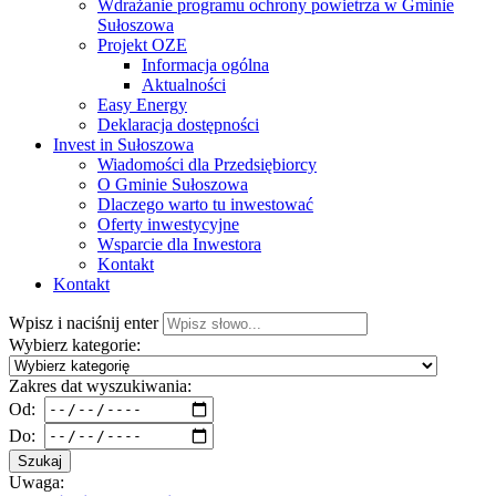
Wdrażanie programu ochrony powietrza w Gminie
Sułoszowa
Projekt OZE
Informacja ogólna
Aktualności
Easy Energy
Deklaracja dostępności
Invest in Sułoszowa
Wiadomości dla Przedsiębiorcy
O Gminie Sułoszowa
Dlaczego warto tu inwestować
Oferty inwestycyjne
Wsparcie dla Inwestora
Kontakt
Kontakt
Wpisz i naciśnij enter
Wybierz kategorie:
Zakres dat wyszukiwania:
Od:
Do:
Szukaj
Uwaga: