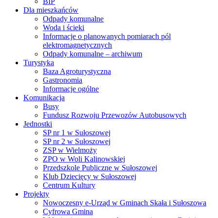
BIP
Dla mieszkańców
Odpady komunalne
Woda i ścieki
Informacje o planowanych pomiarach pól
elektromagnetycznych
Odpady komunalne – archiwum
Turystyka
Baza Agroturystyczna
Gastronomia
Informacje ogólne
Komunikacja
Busy
Fundusz Rozwoju Przewozów Autobusowych
Jednostki
SP nr 1 w Sułoszowej
SP nr 2 w Sułoszowej
ZSP w Wielmoży
ZPO w Woli Kalinowskiej
Przedszkole Publiczne w Sułoszowej
Klub Dziecięcy w Sułoszowej
Centrum Kultury
Projekty
Nowoczesny e-Urząd w Gminach Skała i Sułoszowa
Cyfrowa Gmina