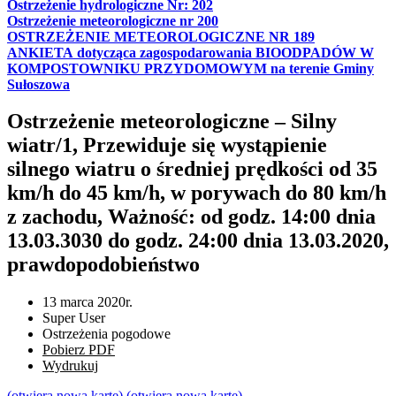
Ostrzeżenie hydrologiczne Nr: 202
Ostrzeżenie meteorologiczne nr 200
OSTRZEŻENIE METEOROLOGICZNE NR 189
ANKIETA dotycząca zagospodarowania BIOODPADÓW W
KOMPOSTOWNIKU PRZYDOMOWYM na terenie Gminy
Sułoszowa
Ostrzeżenie meteorologiczne – Silny
wiatr/1, Przewiduje się wystąpienie
silnego wiatru o średniej prędkości od 35
km/h do 45 km/h, w porywach do 80 km/h
z zachodu, Ważność: od godz. 14:00 dnia
13.03.3030 do godz. 24:00 dnia 13.03.2020,
prawdopodobieństwo
13 marca 2020r.
Super User
Ostrzeżenia pogodowe
Pobierz PDF
Wydrukuj
(otwiera nową kartę)
(otwiera nową kartę)