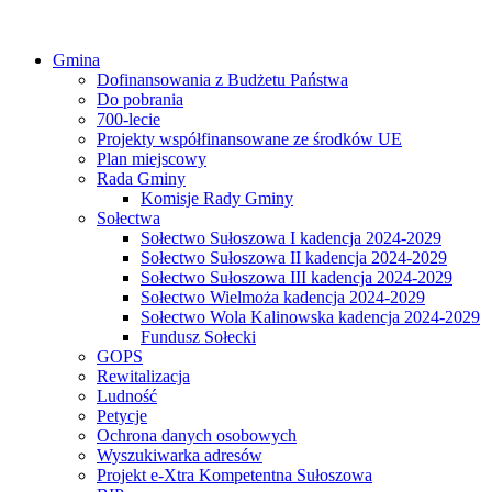
Gmina
Dofinansowania z Budżetu Państwa
Do pobrania
700-lecie
Projekty współfinansowane ze środków UE
Plan miejscowy
Rada Gminy
Komisje Rady Gminy
Sołectwa
Sołectwo Sułoszowa I kadencja 2024-2029
Sołectwo Sułoszowa II kadencja 2024-2029
Sołectwo Sułoszowa III kadencja 2024-2029
Sołectwo Wielmoża kadencja 2024-2029
Sołectwo Wola Kalinowska kadencja 2024-2029
Fundusz Sołecki
GOPS
Rewitalizacja
Ludność
Petycje
Ochrona danych osobowych
Wyszukiwarka adresów
Projekt e-Xtra Kompetentna Sułoszowa