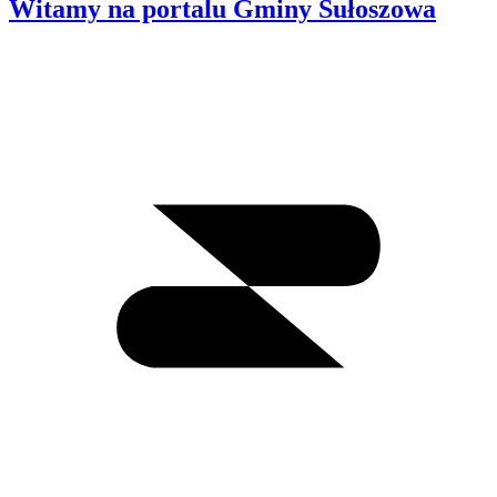
Witamy na portalu Gminy Sułoszowa
Wyszukiwanie
I
m