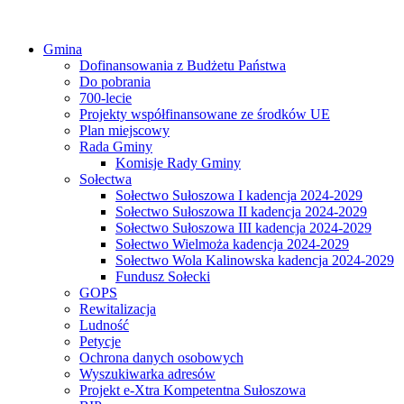
Gmina
Dofinansowania z Budżetu Państwa
Do pobrania
700-lecie
Projekty współfinansowane ze środków UE
Plan miejscowy
Rada Gminy
Komisje Rady Gminy
Sołectwa
Sołectwo Sułoszowa I kadencja 2024-2029
Sołectwo Sułoszowa II kadencja 2024-2029
Sołectwo Sułoszowa III kadencja 2024-2029
Sołectwo Wielmoża kadencja 2024-2029
Sołectwo Wola Kalinowska kadencja 2024-2029
Fundusz Sołecki
GOPS
Rewitalizacja
Ludność
Petycje
Ochrona danych osobowych
Wyszukiwarka adresów
Projekt e-Xtra Kompetentna Sułoszowa