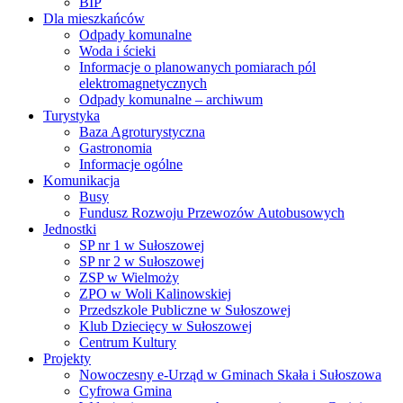
BIP
Dla mieszkańców
Odpady komunalne
Woda i ścieki
Informacje o planowanych pomiarach pól
elektromagnetycznych
Odpady komunalne – archiwum
Turystyka
Baza Agroturystyczna
Gastronomia
Informacje ogólne
Komunikacja
Busy
Fundusz Rozwoju Przewozów Autobusowych
Jednostki
SP nr 1 w Sułoszowej
SP nr 2 w Sułoszowej
ZSP w Wielmoży
ZPO w Woli Kalinowskiej
Przedszkole Publiczne w Sułoszowej
Klub Dziecięcy w Sułoszowej
Centrum Kultury
Projekty
Nowoczesny e-Urząd w Gminach Skała i Sułoszowa
Cyfrowa Gmina