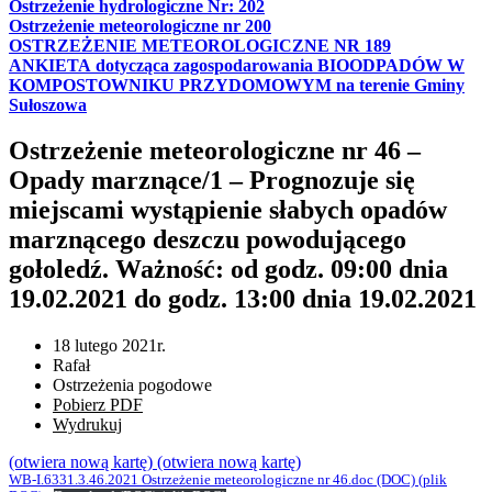
Ostrzeżenie hydrologiczne Nr: 202
Ostrzeżenie meteorologiczne nr 200
OSTRZEŻENIE METEOROLOGICZNE NR 189
ANKIETA dotycząca zagospodarowania BIOODPADÓW W
KOMPOSTOWNIKU PRZYDOMOWYM na terenie Gminy
Sułoszowa
Ostrzeżenie meteorologiczne nr 46 –
Opady marznące/1 – Prognozuje się
miejscami wystąpienie słabych opadów
marznącego deszczu powodującego
gołoledź. Ważność: od godz. 09:00 dnia
19.02.2021 do godz. 13:00 dnia 19.02.2021
18 lutego 2021r.
Rafał
Ostrzeżenia pogodowe
Pobierz PDF
Wydrukuj
(otwiera nową kartę)
(otwiera nową kartę)
WB-I.6331.3.46.2021 Ostrzeżenie meteorologiczne nr 46.doc
(DOC)
(plik