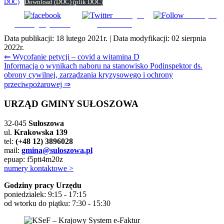
DOC)
Download
(DOC)
(plik DOC)
Udostępnij
Subskrybuj
Udostępnij na FB
na Tweeter
Data publikacji:
18 lutego 2021r.
| Data modyfikacji:
02 sierpnia
2022r.
Nawigacja
⇐ Wycofanie petycji – covid a witamina D
Informacja o wynikach naboru na stanowisko Podinspektor ds.
wpisu
obrony cywilnej, zarządzania kryzysowego i ochrony
przeciwpożarowej ⇒
URZĄD GMINY SUŁOSZOWA
32-045
Sułoszowa
ul.
Krakowska 139
tel:
(+48 12) 3896028
mail:
gmina@suloszowa.pl
epuap: f5ptt4m20z
numery kontaktowe >
Godziny pracy Urzędu
poniedziałek: 9:15 - 17:15
od wtorku do piątku: 7:30 - 15:30