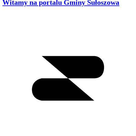
Witamy na portalu Gminy Sułoszowa
Wyszukiwanie
I
m