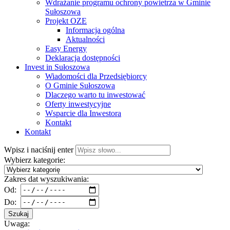
Wdrażanie programu ochrony powietrza w Gminie
Sułoszowa
Projekt OZE
Informacja ogólna
Aktualności
Easy Energy
Deklaracja dostępności
Invest in Sułoszowa
Wiadomości dla Przedsiębiorcy
O Gminie Sułoszowa
Dlaczego warto tu inwestować
Oferty inwestycyjne
Wsparcie dla Inwestora
Kontakt
Kontakt
Wpisz i naciśnij enter
Wybierz kategorie:
Zakres dat wyszukiwania:
Od:
Do:
Szukaj
Uwaga: