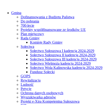
Gmina
Dofinansowania z Budżetu Państwa
Do pobrania
700-lecie
Projekty współfinansowane ze środków UE
Plan miejscowy
Rada Gminy
Komisje Rady Gminy
Sołectwa
Sołectwo Sułoszowa I kadencja 2024-2029
Sołectwo Sułoszowa II kadencja 2024-2029
Sołectwo Sułoszowa III kadencja 2024-2029
Sołectwo Wielmoża kadencja 2024-2029
Sołectwo Wola Kalinowska kadencja 2024-2029
Fundusz Sołecki
GOPS
Rewitalizacja
Ludność
Petycje
Ochrona danych osobowych
Wyszukiwarka adresów
Projekt e-Xtra Kompetentna Sułoszowa