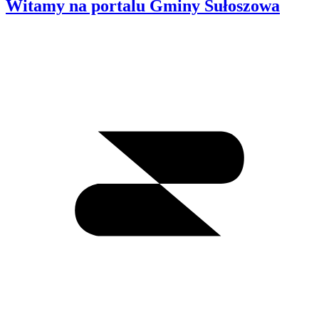
Witamy na portalu Gminy Sułoszowa
Wyszukiwanie
I
m