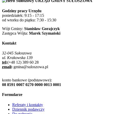
URZĄD GMINY SUŁOSZOWA
Godziny pracy Urzędu
poniedziałek: 9:15 - 17:15
od wtorku do piątku: 7:30 - 15:30
Wójt Gminy:
Stanisław Gorajczyk
Zastępca Wójta:
Marek Szymański
Kontakt
32-045 Sułoszowa
ul. Krakowska 139
tel:
(+48 12) 389 60 28
email:
gmina@suloszowa.pl
konto bankowe (podstawowe):
08 8591 0007 0270 0000 0013 0001
Formularze
Referaty i kontakty
Dziennik podawczy
Do pobrania