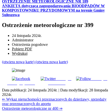
OSTRZEŻENIE METEOROLOGICZNE NR 189
ANKIETA dotycząca zagospodarowania BIOODPADÓW W
KOMPOSTOWNIKU PRZYDOMOWYM na terenie Gminy
Sułoszowa
Ostrzeżenie meteorologiczne nr 399
24 listopada 2024r.
Administrator
Ostrzeżenia pogodowe
Pobierz PDF
Wydrukuj
(otwiera nową kartę)
(otwiera nową kartę)
Udostępnij
Subskrybuj
Udostępnij na FB
na Tweeter
Data publikacji:
24 listopada 2024r.
| Data modyfikacji:
28 listopada
2024r.
Nawigacja
⇐ Wykaz nieruchomości przeznaczonych do dzierżawy, sprzedaży
oraz przeznaczonych do aportu
wpisu
Ostrzeżenie meteorologiczne nr 400 ⇒