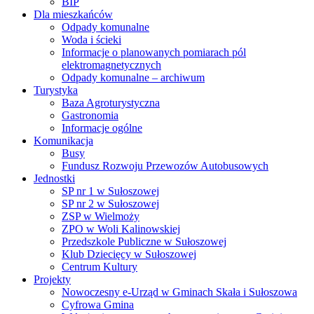
BIP
Dla mieszkańców
Odpady komunalne
Woda i ścieki
Informacje o planowanych pomiarach pól
elektromagnetycznych
Odpady komunalne – archiwum
Turystyka
Baza Agroturystyczna
Gastronomia
Informacje ogólne
Komunikacja
Busy
Fundusz Rozwoju Przewozów Autobusowych
Jednostki
SP nr 1 w Sułoszowej
SP nr 2 w Sułoszowej
ZSP w Wielmoży
ZPO w Woli Kalinowskiej
Przedszkole Publiczne w Sułoszowej
Klub Dziecięcy w Sułoszowej
Centrum Kultury
Projekty
Nowoczesny e-Urząd w Gminach Skała i Sułoszowa
Cyfrowa Gmina