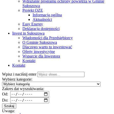
Wdrażanie programu ochrony powietrza w Gminie
Sułoszowa
Projekt OZE
Informacja ogólna
Aktualności
Easy Energy
Deklaracja dostępności
Invest in Sułoszowa
Wiadomości dla Przedsiębiorcy
O Gminie Sułoszowa
Dlaczego warto tu inwestować
Oferty inwestycyjne
Wsparcie dla Inwestora
Kontakt
Kontakt
Wpisz i naciśnij enter
Wybierz kategorie:
Zakres dat wyszukiwania:
Od:
Do:
Szukaj
Uwaga: