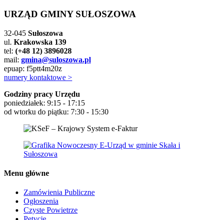
URZĄD GMINY SUŁOSZOWA
32-045
Sułoszowa
ul.
Krakowska 139
tel:
(+48 12) 3896028
mail:
gmina@suloszowa.pl
epuap: f5ptt4m20z
numery kontaktowe >
Godziny pracy Urzędu
poniedziałek: 9:15 - 17:15
od wtorku do piątku: 7:30 - 15:30
Menu główne
Zamówienia Publiczne
Ogłoszenia
Czyste Powietrze
Petycje