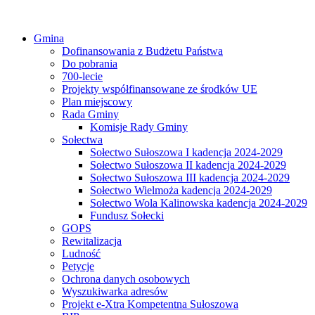
Gmina
Dofinansowania z Budżetu Państwa
Do pobrania
700-lecie
Projekty współfinansowane ze środków UE
Plan miejscowy
Rada Gminy
Komisje Rady Gminy
Sołectwa
Sołectwo Sułoszowa I kadencja 2024-2029
Sołectwo Sułoszowa II kadencja 2024-2029
Sołectwo Sułoszowa III kadencja 2024-2029
Sołectwo Wielmoża kadencja 2024-2029
Sołectwo Wola Kalinowska kadencja 2024-2029
Fundusz Sołecki
GOPS
Rewitalizacja
Ludność
Petycje
Ochrona danych osobowych
Wyszukiwarka adresów
Projekt e-Xtra Kompetentna Sułoszowa