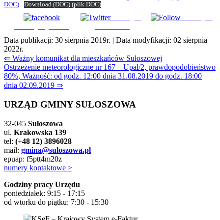
DOC)
Download
(DOC)
(plik DOC)
Udostępnij
Subskrybuj
Udostępnij na FB
na Tweeter
Data publikacji:
30 sierpnia 2019r.
| Data modyfikacji:
02 sierpnia
2022r.
Nawigacja
⇐ Ważny komunikat dla mieszkańców Sułoszowej
Ostrzeżenie meteorologiczne nr 167 – Upał/2, prawdopodobieństwo
wpisu
80%, Ważność: od godz. 12:00 dnia 31.08.2019 do godz. 18:00
dnia 02.09.2019 ⇒
URZĄD GMINY SUŁOSZOWA
32-045
Sułoszowa
ul.
Krakowska 139
tel:
(+48 12) 3896028
mail:
gmina@suloszowa.pl
epuap: f5ptt4m20z
numery kontaktowe >
Godziny pracy Urzędu
poniedziałek: 9:15 - 17:15
od wtorku do piątku: 7:30 - 15:30