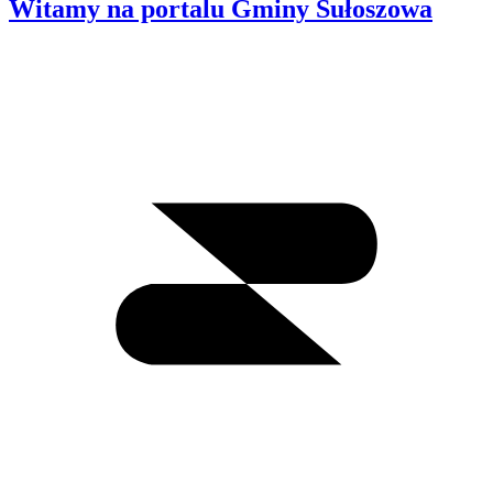
Witamy na portalu Gminy Sułoszowa
Wyszukiwanie
I
m