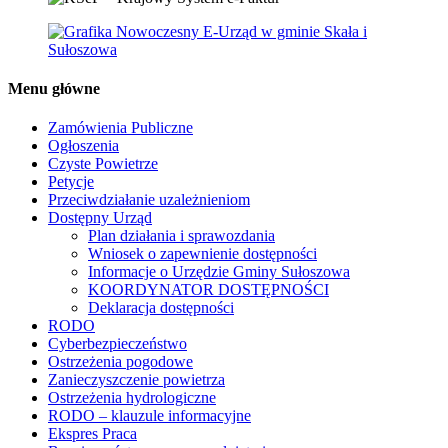
Menu główne
Zamówienia Publiczne
Ogłoszenia
Czyste Powietrze
Petycje
Przeciwdziałanie uzależnieniom
Dostępny Urząd
Plan działania i sprawozdania
Wniosek o zapewnienie dostępności
Informacje o Urzędzie Gminy Sułoszowa
KOORDYNATOR DOSTĘPNOŚCI
Deklaracja dostępności
RODO
Cyberbezpieczeństwo
Ostrzeżenia pogodowe
Zanieczyszczenie powietrza
Ostrzeżenia hydrologiczne
RODO – klauzule informacyjne
Ekspres Praca