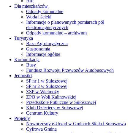
BIP
Dla mieszkańców
Odpady komunalne
Woda i ścieki
Informacje o planowanych pomiarach pól
elektromagnetycznych
Odpady komunalne – archiwum
Turystyka
Baza Agroturystyczna
Gastronomia
Informacje ogólne
Komunikacja
Busy
Fundusz Rozwoju Przewozów Autobusowych
Jednostki
SP nr 1 w Sułoszowej
SP nr 2 w Sułoszowej
ZSP w Wielmoży
ZPO w Woli Kalinowskiej
Przedszkole Publiczne w Sułoszowej
Klub Dziecięcy w Sułoszowej
Centrum Kultury
Projekty
Nowoczesny e-Urząd w Gminach Skała i Sułoszowa
Cyfrowa Gmina