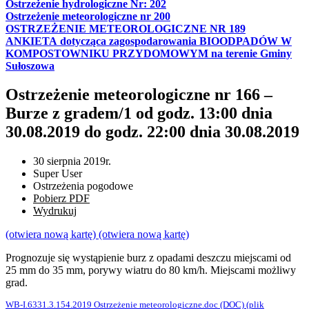
Ostrzeżenie hydrologiczne Nr: 202
Ostrzeżenie meteorologiczne nr 200
OSTRZEŻENIE METEOROLOGICZNE NR 189
ANKIETA dotycząca zagospodarowania BIOODPADÓW W
KOMPOSTOWNIKU PRZYDOMOWYM na terenie Gminy
Sułoszowa
Ostrzeżenie meteorologiczne nr 166 –
Burze z gradem/1 od godz. 13:00 dnia
30.08.2019 do godz. 22:00 dnia 30.08.2019
30 sierpnia 2019r.
Super User
Ostrzeżenia pogodowe
Pobierz PDF
Wydrukuj
(otwiera nową kartę)
(otwiera nową kartę)
Prognozuje się wystąpienie burz z opadami deszczu miejscami od
25 mm do 35 mm, porywy wiatru do 80 km/h. Miejscami możliwy
grad.
WB-I.6331.3.154.2019 Ostrzeżenie meteorologiczne.doc
(DOC)
(plik