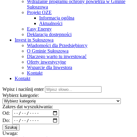
Wdrażanie programu ochrony powietrza w Gminie
Sułoszowa
Projekt OZE
Informacja ogólna
Aktualności
Easy Energy
Deklaracja dostępności
Invest in Sułoszowa
Wiadomości dla Przedsiębiorcy
O Gminie Sułoszowa
Dlaczego warto tu inwestować
Oferty inwestycyjne
Wsparcie dla Inwestora
Kontakt
Kontakt
Wpisz i naciśnij enter
Wybierz kategorie:
Zakres dat wyszukiwania:
Od:
Do:
Szukaj
Uwaga: