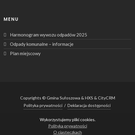
MENU
Harmonogram wywozu odpadów 2025
Odpady komunalne – informacje
Plan miejscowy
Copyrights © Gmina Sułoszowa & HXS & CityCRM
Polityka prywatności
/
Deklaracja dostępności
Wykorzystujemy pliki cookies.
Polityka prywatności
gmina@suloszowa.pl
·
(+48 12) 389 60 28
O ciasteczkach