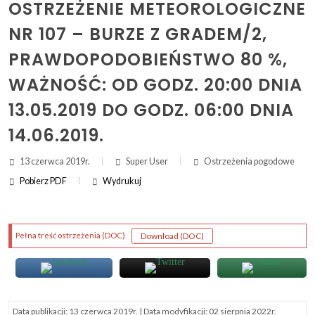
OSTRZEŻENIE METEOROLOGICZNE
NR 107 – BURZE Z GRADEM/2,
ZAKRES DAT WYSZUKIWANIA:
PRAWDOPODOBIEŃSTWO 80 %,
OD:
WAŻNOŚĆ: OD GODZ. 20:00 DNIA
DO:
13.05.2019 DO GODZ. 06:00 DNIA
14.06.2019.
Szukaj
13 czerwca 2019r.
Super User
Ostrzeżenia pogodowe
Pobierz PDF
Wydrukuj
(otwi
druk
(ot
dru
(plik DOC)
(plik DOC)
Download
(DOC)
Pełna treść ostrzeżenia
(DOC)
Data publikacji:
13 czerwca 2019r.
| Data modyfikacji:
02 sierpnia 2022r.