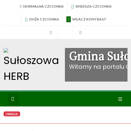
NORMALNA CZCIONKA
WIĘKSZA CZCIONKA
DUŻA CZCIONKA
WŁĄCZ KONTRAST
RadniTV
BIP Sułoszowa
Konto mieszkańca
Gmina Suło
Witamy na portalu 
Wyszukiwanie
Ikona
UWAGA:
menu
WYBIERZ KATEGORIE: