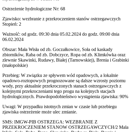
Ostrzeżenie hydrologiczne Nr: 68
Zjawisko: wezbranie z przekroczeniem stanów ostrzegawczych
Stopień: 2
Ważność: od godz. 09:30 dnia 05.02.2024 do godz. 09:00 dnia
06.02.2024
Obszar: Mała Wisła od zb. Goczałkowice, Soła od kaskady
zbiorników, Raba od zb. Dobczyce, Ropa od zb. Klimkówka oraz
zlewnie Skawinki, Rudawy, Białej (Tarnowskiej), Brenia i Grabinki
(małopolskie)
Przebieg: W związku ze spływem wód opadowych, a lokalnie
opadowo-roztopowych prognozowane są dalsze wzrosty poziomu
wody, przy aktualnie przekroczonych stanach ostrzegawczych z
kolejnymi przekroczeniami tego progu na kolejnych stacjach
hydrologicznych. Prawdopodobieństwo wystąpienia zjawiska: 90%
Uwagi: W przypadku istotnych zmian w czasie lub przebiegu
zjawiska ostrzeżenie może ulec zmianie.
SMS: IMGW-PIB OSTRZEGA: WEZBRANIE Z
PRZEKROCZENIEM STANOW OSTRZEGAWCZYCH/2 Mala