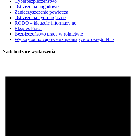
Cyberbezpieczeństwo
Ostrzeżenia pogodowe
Zanieczyszczenie powietrza
Ostrzeżenia hydrologiczne
RODO – klauzule informacyjne
Ekspres Praca
Bezpieczeństwo pracy w rolnictwie
Wybory samorządowe uzupełniające w okręgu Nr 7
Nadchodzące wydarzenia