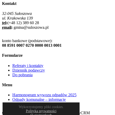
Kontakt
32-045 Sułoszowa
ul. Krakowska 139
tel:
(+48 12) 389 60 28
email:
gmina@suloszowa.pl
konto bankowe (podstawowe):
08 8591 0007 0270 0000 0013 0001
Formularze
Referaty i kontakty
Dziennik podawczy
Do pobrania
Menu
Harmonogram wywozu odpadów 2025
Odpady komunalne – informacje
Plan miejscowy
Wykorzystujemy pliki cookies.
Polityka prywatności
Copyrights © Gmina Sułoszowa & HXS & CityCRM