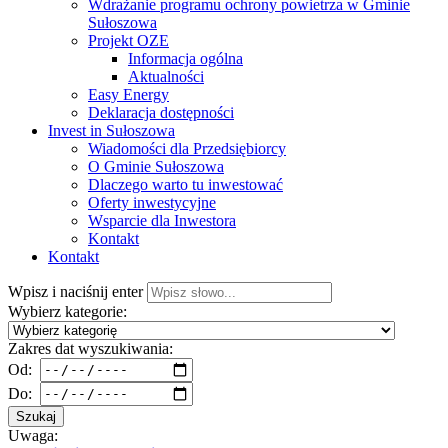
Wdrażanie programu ochrony powietrza w Gminie
Sułoszowa
Projekt OZE
Informacja ogólna
Aktualności
Easy Energy
Deklaracja dostępności
Invest in Sułoszowa
Wiadomości dla Przedsiębiorcy
O Gminie Sułoszowa
Dlaczego warto tu inwestować
Oferty inwestycyjne
Wsparcie dla Inwestora
Kontakt
Kontakt
Wpisz i naciśnij enter
Wybierz kategorie:
Zakres dat wyszukiwania:
Od:
Do:
Szukaj
Uwaga: