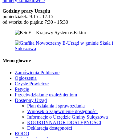
numery kontaktowe >
Godziny pracy Urzędu
poniedziałek: 9:15 - 17:15
od wtorku do piątku: 7:30 - 15:30
Menu główne
Zamówienia Publiczne
Ogłoszenia
Czyste Powietrze
Petycje
Przeciwdziałanie uzależnieniom
Dostępny Urząd
Plan działania i sprawozdania
Wniosek o zapewnienie dostępności
Informacje o Urzędzie Gminy Sułoszowa
KOORDYNATOR DOSTĘPNOŚCI
Deklaracja dostępności
RODO