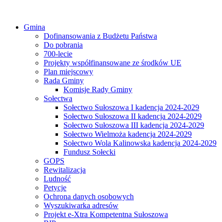
Gmina
Dofinansowania z Budżetu Państwa
Do pobrania
700-lecie
Projekty współfinansowane ze środków UE
Plan miejscowy
Rada Gminy
Komisje Rady Gminy
Sołectwa
Sołectwo Sułoszowa I kadencja 2024-2029
Sołectwo Sułoszowa II kadencja 2024-2029
Sołectwo Sułoszowa III kadencja 2024-2029
Sołectwo Wielmoża kadencja 2024-2029
Sołectwo Wola Kalinowska kadencja 2024-2029
Fundusz Sołecki
GOPS
Rewitalizacja
Ludność
Petycje
Ochrona danych osobowych
Wyszukiwarka adresów
Projekt e-Xtra Kompetentna Sułoszowa