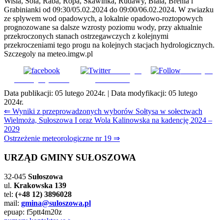
Wisla, Sola, Raba, Ropa, Skawinka, Rudawy, Biala, Brenia i
Grabinianki od 09:30/05.02.2024 do 09:00/06.02.2024. W zwiazku
ze splywem wod opadowych, a lokalnie opadowo-roztopowych
prognozowane sa dalsze wzrosty poziomu wody, przy aktualnie
przekroczonych stanach ostrzegawczych z kolejnymi
przekroczeniami tego progu na kolejnych stacjach hydrologicznych.
Szczegoly na meteo.imgw.pl
Udostępnij
Subskrybuj
Udostępnij na FB
na Tweeter
Data publikacji:
05 lutego 2024r.
| Data modyfikacji:
05 lutego
2024r.
Nawigacja
⇐ Wyniki z przeprowadzonych wyborów Sołtysa w sołectwach
Wielmoża, Sułoszowa I oraz Wola Kalinowska na kadencję 2024 –
wpisu
2029
Ostrzeżenie meteorologiczne nr 19 ⇒
URZĄD GMINY SUŁOSZOWA
32-045
Sułoszowa
ul.
Krakowska 139
tel:
(+48 12) 3896028
mail:
gmina@suloszowa.pl
epuap: f5ptt4m20z