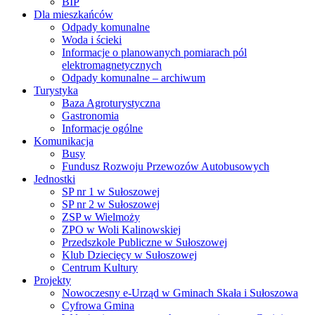
BIP
Dla mieszkańców
Odpady komunalne
Woda i ścieki
Informacje o planowanych pomiarach pól
elektromagnetycznych
Odpady komunalne – archiwum
Turystyka
Baza Agroturystyczna
Gastronomia
Informacje ogólne
Komunikacja
Busy
Fundusz Rozwoju Przewozów Autobusowych
Jednostki
SP nr 1 w Sułoszowej
SP nr 2 w Sułoszowej
ZSP w Wielmoży
ZPO w Woli Kalinowskiej
Przedszkole Publiczne w Sułoszowej
Klub Dziecięcy w Sułoszowej
Centrum Kultury
Projekty
Nowoczesny e-Urząd w Gminach Skała i Sułoszowa
Cyfrowa Gmina