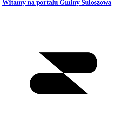
Witamy na portalu Gminy Sułoszowa
Wyszukiwanie
I
m