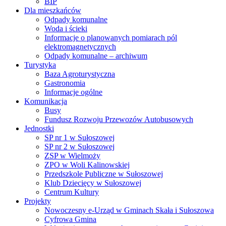
BIP
Dla mieszkańców
Odpady komunalne
Woda i ścieki
Informacje o planowanych pomiarach pól
elektromagnetycznych
Odpady komunalne – archiwum
Turystyka
Baza Agroturystyczna
Gastronomia
Informacje ogólne
Komunikacja
Busy
Fundusz Rozwoju Przewozów Autobusowych
Jednostki
SP nr 1 w Sułoszowej
SP nr 2 w Sułoszowej
ZSP w Wielmoży
ZPO w Woli Kalinowskiej
Przedszkole Publiczne w Sułoszowej
Klub Dziecięcy w Sułoszowej
Centrum Kultury
Projekty
Nowoczesny e-Urząd w Gminach Skała i Sułoszowa
Cyfrowa Gmina