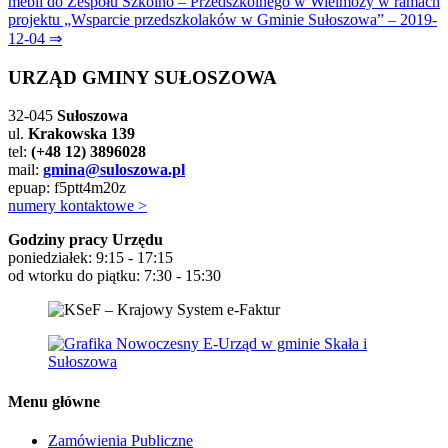
mebli do Zespołu Szkolno – Przedszkolnego w Wielmoży w ramach
projektu „Wsparcie przedszkolaków w Gminie Sułoszowa” – 2019-
12-04 ⇒
URZĄD GMINY SUŁOSZOWA
32-045
Sułoszowa
ul.
Krakowska 139
tel:
(+48 12) 3896028
mail:
gmina@suloszowa.pl
epuap: f5ptt4m20z
numery kontaktowe >
Godziny pracy Urzędu
poniedziałek: 9:15 - 17:15
od wtorku do piątku: 7:30 - 15:30
Menu główne
Zamówienia Publiczne