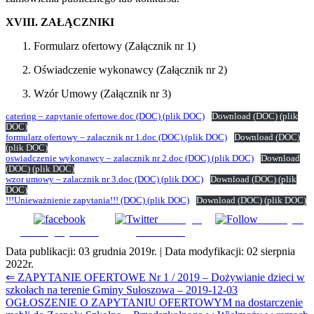
XVIII. ZAŁĄCZNIKI
Formularz ofertowy (Załącznik nr 1)
Oświadczenie wykonawcy (Załącznik nr 2)
Wzór Umowy (Załącznik nr 3)
catering – zapytanie ofertowe.doc
(DOC)
(plik DOC)
Download
(DOC)
(plik
DOC)
formularz ofertowy – zalacznik nr 1.doc
(DOC)
(plik DOC)
Download
(DOC)
(plik DOC)
oswiadczenie wykonawcy – zalacznik nr 2.doc
(DOC)
(plik DOC)
Download
(DOC)
(plik DOC)
wzor umowy – zalacznik nr 3.doc
(DOC)
(plik DOC)
Download
(DOC)
(plik
DOC)
!!!Unieważnienie zapytania!!!
(DOC)
(plik DOC)
Download
(DOC)
(plik DOC)
Udostępnij
Subskrybuj
Udostępnij na FB
na Tweeter
Data publikacji:
03 grudnia 2019r.
| Data modyfikacji:
02 sierpnia
2022r.
Nawigacja
⇐ ZAPYTANIE OFERTOWE Nr 1 / 2019 – Dożywianie dzieci w
szkołach na terenie Gminy Sułoszowa – 2019-12-03
wpisu
OGŁOSZENIE O ZAPYTANIU OFERTOWYM na dostarczenie