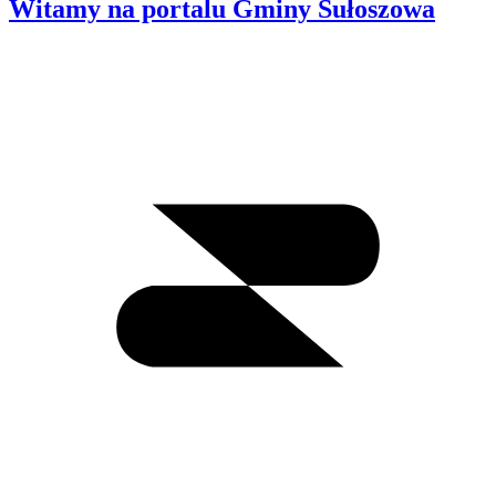
Witamy na portalu Gminy Sułoszowa
Wyszukiwanie
I
m