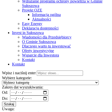
Wdrażanie programu ochrony powietrza w Gminie
Sułoszowa
Projekt OZE
Informacja ogólna
Aktualności
Easy Energy
Deklaracja dostępności
Invest in Sułoszowa
Wiadomości dla Przedsiębiorcy
O Gminie Sułoszowa
Dlaczego warto tu inwestować
Oferty inwestycyjne
Wsparcie dla Inwestora
Kontakt
Kontakt
Wpisz i naciśnij enter
Wybierz kategorie:
Zakres dat wyszukiwania:
Od:
Do:
Szukaj
Uwaga: