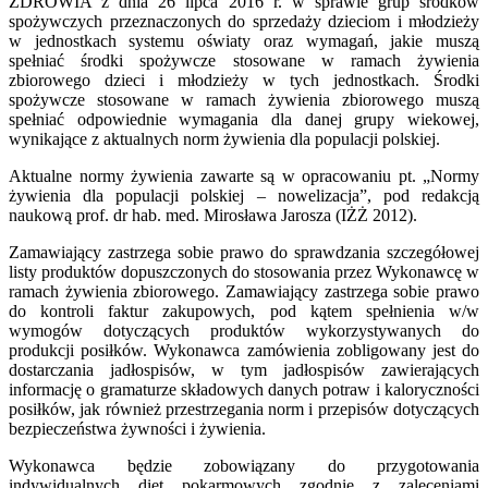
ZDROWIA z dnia 26 lipca 2016 r. w sprawie grup środków
spożywczych przeznaczonych do sprzedaży dzieciom i młodzieży
w jednostkach systemu oświaty oraz wymagań, jakie muszą
spełniać środki spożywcze stosowane w ramach żywienia
zbiorowego dzieci i młodzieży w tych jednostkach. Środki
spożywcze stosowane w ramach żywienia zbiorowego muszą
spełniać odpowiednie wymagania dla danej grupy wiekowej,
wynikające z aktualnych norm żywienia dla populacji polskiej.
Aktualne normy żywienia zawarte są w opracowaniu pt. „Normy
żywienia dla populacji polskiej – nowelizacja”, pod redakcją
naukową prof. dr hab. med. Mirosława Jarosza (IŻŻ 2012).
Zamawiający zastrzega sobie prawo do sprawdzania szczegółowej
listy produktów dopuszczonych do stosowania przez Wykonawcę w
ramach żywienia zbiorowego. Zamawiający zastrzega sobie prawo
do kontroli faktur zakupowych, pod kątem spełnienia w/w
wymogów dotyczących produktów wykorzystywanych do
produkcji posiłków. Wykonawca zamówienia zobligowany jest do
dostarczania jadłospisów, w tym jadłospisów zawierających
informację o gramaturze składowych danych potraw i kaloryczności
posiłków, jak również przestrzegania norm i przepisów dotyczących
bezpieczeństwa żywności i żywienia.
Wykonawca będzie zobowiązany do przygotowania
indywidualnych diet pokarmowych zgodnie z zaleceniami