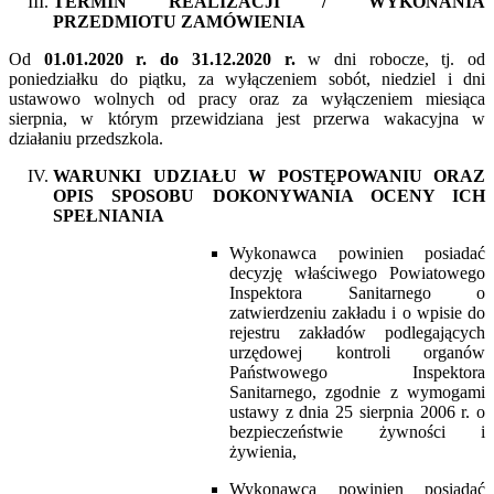
TERMIN REALIZACJI / WYKONANIA
PRZEDMIOTU ZAMÓWIENIA
Od
01
.01.2020 r. do 31.12.2020 r.
w dni robocze, tj. od
poniedziałku do piątku, za wyłączeniem sobót, niedziel i dni
ustawowo wolnych od pracy oraz za wyłączeniem miesiąca
sierpnia, w którym przewidziana jest przerwa wakacyjna w
działaniu przedszkola.
WARUNKI UDZIAŁU W POSTĘPOWANIU ORAZ
OPIS SPOSOBU DOKONYWANIA OCENY ICH
SPEŁNIANIA
Wykonawca powinien posiadać
decyzję właściwego Powiatowego
Inspektora Sanitarnego o
zatwierdzeniu zakładu i o wpisie do
rejestru zakładów podlegających
urzędowej kontroli organów
Państwowego Inspektora
Sanitarnego, zgodnie z wymogami
ustawy z dnia 25 sierpnia 2006 r. o
bezpieczeństwie żywności i
żywienia,
Wykonawca powinien posiadać