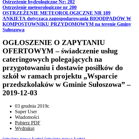
Ostrzeżenie hydrologiczne Nr: 202
Ostrzeżenie meteorologiczne nr 200
OSTRZEŻENIE METEOROLOGICZNE NR 189
ANKIETA dotycząca zagospodarowania BIOODPADÓW W
KOMPOSTOWNIKU PRZYDOMOWYM na terenie Gminy
Sułoszowa
OGŁOSZENIE O ZAPYTANIU
OFERTOWYM – świadczenie usług
cateringowych polegających na
przygotowaniu i dostawie posiłków do
szkół w ramach projektu „Wsparcie
przedszkolaków w Gminie Sułoszowa” –
2019-12-03
03 grudnia 2019r.
Super User
Wiadomości
Pobierz PDF
Wydrukuj
(otwiera nową kartę)
(otwiera nową kartę)