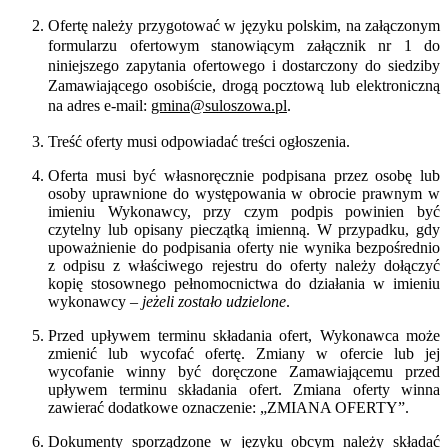
Ofertę należy przygotować w języku polskim, na załączonym
formularzu ofertowym stanowiącym załącznik nr 1 do
niniejszego zapytania ofertowego i dostarczony do siedziby
Zamawiającego osobiście, drogą pocztową lub elektroniczną
na adres e-mail:
gmina@suloszowa.pl
.
Treść oferty musi odpowiadać treści ogłoszenia.
Oferta musi być własnoręcznie podpisana przez osobę lub
osoby uprawnione do występowania w obrocie prawnym w
imieniu Wykonawcy, przy czym podpis powinien być
czytelny lub opisany pieczątką imienną. W przypadku, gdy
upoważnienie do podpisania oferty nie wynika bezpośrednio
z odpisu z właściwego rejestru do oferty należy dołączyć
kopię stosownego pełnomocnictwa do działania w imieniu
wykonawcy –
jeżeli zostało udzielone
.
Przed upływem terminu składania ofert, Wykonawca może
zmienić lub wycofać ofertę. Zmiany w ofercie lub jej
wycofanie winny być doręczone Zamawiającemu przed
upływem terminu składania ofert. Zmiana oferty winna
zawierać dodatkowe oznaczenie: „ZMIANA OFERTY”.
Dokumenty sporządzone w języku obcym należy składać