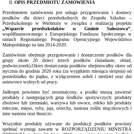
OPIS PRZEDMIOTU ZAMÓWIENIA
Przedmiotem zamówienia jest usługa przygotowania i dostawy
posiłków dla dzieci przedszkolnych do Zespołu Szkolno –
Przedszkolnego w Wielmoży w związku z realizacją projektu
„Wsparcie przedszkolaków w Gminie Sułoszowa”
,
współfinansowanego z Europejskiego Funduszu Społecznego w
ramach Regionalnego Programu Operacyjnego Województwa
Małopolskiego na lata 2014-2020.
Zamówienie obejmuje przygotowanie i dostarczenie posiłków dla
grupy około 20 dzieci trzech posiłków (śniadanie, obiad,
podwieczorek).Okres dostarczania posiłków obejmowałby okres od
stycznia do grudnia 2020 roku (za wyjątkiem miesiąca sierpnia) od
poniedziałku do piątku, z wyłączeniem sobót i niedziel oraz dni
ustawowo wolnych od pracy.
Jadłospis powinien być urozmaicony, a posiłki muszą zawierać
produkty z następujących grup środków spożywczych: produkty
zbożowe lub ziemniaki, warzywa lub owoce, mleko lub produkty
mleczne, mięso, ryby, jaja, orzechy, nasiona roślin strączkowych i
inne nasiona oraz tłuszcze.
Wszystkie produkty używane do produkcji posiłków powinny
spełniać wymogi zawarte w ROZPORZĄDZENIU MINISTRA