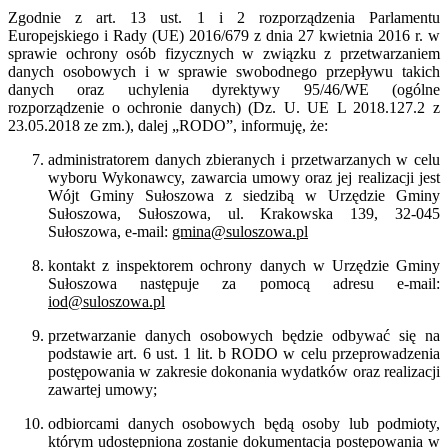
Zgodnie z art. 13 ust. 1 i 2 rozporządzenia Parlamentu
Europejskiego i Rady (UE) 2016/679 z dnia 27 kwietnia 2016 r. w
sprawie ochrony osób fizycznych w związku z przetwarzaniem
danych osobowych i w sprawie swobodnego przepływu takich
danych oraz uchylenia dyrektywy 95/46/WE (ogólne
rozporządzenie o ochronie danych) (Dz. U. UE L 2018.127.2 z
23.05.2018 ze zm.), dalej „RODO”, informuję, że:
administratorem danych zbieranych i przetwarzanych w celu
wyboru Wykonawcy, zawarcia umowy oraz jej realizacji jest
Wójt Gminy Sułoszowa z siedzibą w Urzędzie Gminy
Sułoszowa, Sułoszowa, ul. Krakowska 139
, 32-045
Sułoszowa, e-mail:
gmina@suloszowa.pl
kontakt z inspektorem ochrony danych w Urzędzie Gminy
Sułoszowa następuje za pomocą adresu e-mail:
iod@suloszowa.pl
przetwarzanie danych osobowych będzie odbywać się na
podstawie art. 6 ust. 1 lit. b RODO w celu przeprowadzenia
postępowania w zakresie dokonania wydatków oraz realizacji
zawartej umowy;
odbiorcami danych osobowych będą osoby lub podmioty,
którym udostępniona zostanie dokumentacja postępowania w