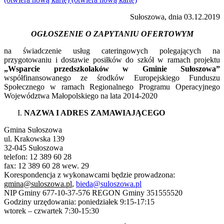
Sułoszowa, dnia 03.12.2019
OGŁOSZENIE O ZAPYTANIU OFERTOWYM
na świadczenie usług cateringowych polegających na
przygotowaniu i dostawie posiłków do szkół w ramach projektu
„Wsparcie przedszkolaków w Gminie Sułoszowa”
współfinansowanego ze środków Europejskiego Funduszu
Społecznego w ramach Regionalnego Programu Operacyjnego
Województwa Małopolskiego na lata 2014-2020
NAZWA I ADRES ZAMAWIAJĄCEGO
Gmina Sułoszowa
ul. Krakowska 139
32-045 Sułoszowa
telefon: 12 389 60 28
fax: 12 389 60 28 wew. 29
Korespondencja z wykonawcami będzie prowadzona:
gmina@suloszowa.pl
,
bieda@suloszowa.pl
NIP Gminy 677-10-37-576 REGON Gminy 351555520
Godziny urzędowania: poniedziałek 9:15-17:15
wtorek – czwartek 7:30-15:30