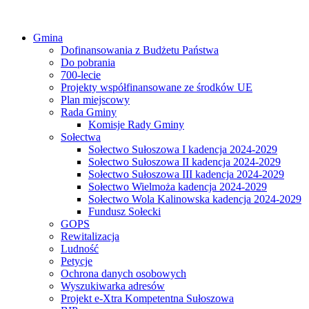
Gmina
Dofinansowania z Budżetu Państwa
Do pobrania
700-lecie
Projekty współfinansowane ze środków UE
Plan miejscowy
Rada Gminy
Komisje Rady Gminy
Sołectwa
Sołectwo Sułoszowa I kadencja 2024-2029
Sołectwo Sułoszowa II kadencja 2024-2029
Sołectwo Sułoszowa III kadencja 2024-2029
Sołectwo Wielmoża kadencja 2024-2029
Sołectwo Wola Kalinowska kadencja 2024-2029
Fundusz Sołecki
GOPS
Rewitalizacja
Ludność
Petycje
Ochrona danych osobowych
Wyszukiwarka adresów
Projekt e-Xtra Kompetentna Sułoszowa