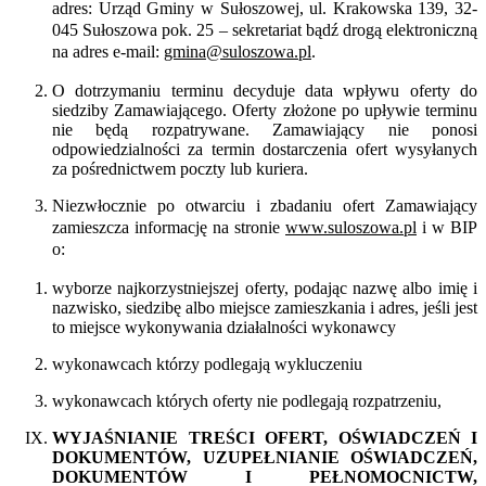
adres: Urząd Gminy w Sułoszowej, ul. Krakowska 139, 32-
045 Sułoszowa pok. 25 – sekretariat bądź drogą elektroniczną
na adres e-mail:
gmina@suloszowa.pl
.
O dotrzymaniu terminu decyduje data wpływu oferty do
siedziby Zamawiającego. Oferty złożone po upływie terminu
nie będą rozpatrywane. Zamawiający nie ponosi
odpowiedzialności za termin dostarczenia ofert wysyłanych
za pośrednictwem poczty lub kuriera.
Niezwłocznie po otwarciu i zbadaniu ofert Zamawiający
zamieszcza informację na stronie
w
ww.suloszowa.pl
i w BIP
o:
wyborze najkorzystniejszej oferty, podając nazwę albo imię i
nazwisko, siedzibę albo miejsce zamieszkania i adres, jeśli jest
to miejsce wykonywania działalności wykonawcy
wykonawcach którzy podlegają wykluczeniu
wykonawcach których oferty nie podlegają rozpatrzeniu,
WYJAŚNIANIE TREŚCI OFERT, OŚWIADCZEŃ I
DOKUMENTÓW, UZUPEŁNIANIE OŚWIADCZEŃ,
DOKUMENTÓW I PEŁNOMOCNICTW,