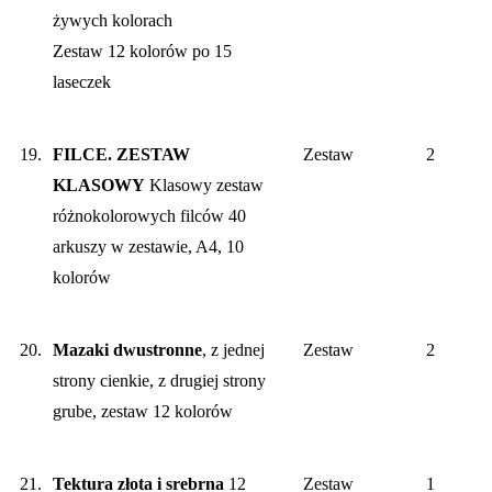
żywych kolorach
Zestaw 12 kolorów po 15
laseczek
19.
FILCE. ZESTAW
Zestaw
2
KLASOWY
Klasowy zestaw
różnokolorowych filców 40
arkuszy w zestawie, A4, 10
kolorów
20.
Mazaki dwustronne
, z jednej
Zestaw
2
strony cienkie, z drugiej strony
grube, zestaw 12 kolorów
21.
Tektura złota i srebrna
12
Zestaw
1