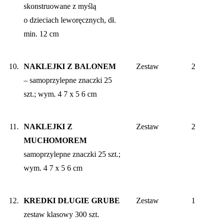
skonstruowane z myślą
o dzieciach leworęcznych, dł.
min. 12 cm
10.
NAKLEJKI Z BALONEM
Zestaw
2
– samoprzylepne znaczki 25
szt.; wym. 4 7 x 5 6 cm
11.
NAKLEJKI Z
Zestaw
2
MUCHOMOREM
samoprzylepne znaczki 25 szt.;
wym. 4 7 x 5 6 cm
12.
KREDKI DŁUGIE GRUBE
Zestaw
1
zestaw klasowy 300 szt.