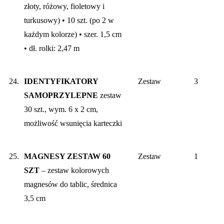
złoty, różowy, fioletowy i
turkusowy) • 10 szt. (po 2 w
każdym kolorze) • szer. 1,5 cm
• dł. rolki: 2,47 m
24.
IDENTYFIKATORY
Zestaw
3
SAMOPRZYLEPNE
zestaw
30 szt., wym. 6 x 2 cm,
możliwość wsunięcia karteczki
25.
MAGNESY ZESTAW
60
Zestaw
1
SZT
– zestaw kolorowych
magnesów do tablic, średnica
3,5 cm