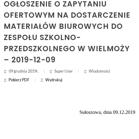
OGŁOSZENIE O ZAPYTANIU
OFERTOWYM NA DOSTARCZENIE
ZAKRES DAT WYSZUKIWANIA:
MATERIAŁÓW BIUROWYCH DO
OD:
ZESPOŁU SZKOLNO-
DO:
PRZEDSZKOLNEGO W WIELMOŻY
– 2019-12-09
Szukaj
09 grudnia 2019r.
Super User
Wiadomości
Pobierz PDF
Wydrukuj
(otwi
druk
(ot
dru
Sułoszowa, dnia 09.12.2019