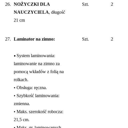
26.
NOŻYCZKI DLA
Szt.
2
NAUCZYCIELA
, długość
21 cm
27.
Laminator na zimno:
Szt.
2
•
System laminowania:
laminowanie na zimno za
pomocą wkładów z folią na
rolkach.
• Obsługa: ręczna.
• Szybkość laminowania:
zmienna.
• Maks. szerokość robocza:
21,5 cm.
• Maks. gr. laminowanych