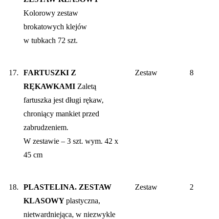
Kolorowy zestaw
brokatowych klejów
w tubkach 72 szt.
17.
FARTUSZKI Z
Zestaw
8
RĘKAWKAMI
Zaletą
fartuszka jest długi rękaw,
chroniący mankiet przed
zabrudzeniem.
W zestawie – 3 szt. wym. 42 x
45 cm
18.
PLASTELINA. ZESTAW
Zestaw
2
KLASOWY
plastyczna,
nietwardniejąca, w niezwykle