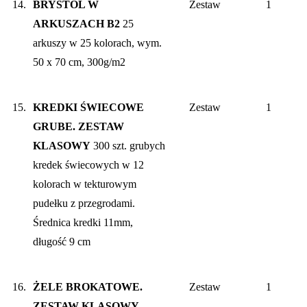
14.
BRYSTOL W
Zestaw
1
ARKUSZACH B2
25
arkuszy w 25 kolorach, wym.
50 x 70 cm, 300g/m2
15.
KREDKI ŚWIECOWE
Zestaw
1
GRUBE. ZESTAW
KLASOWY
300 szt. grubych
kredek świecowych w 12
kolorach w tekturowym
pudełku z przegrodami.
Średnica kredki 11mm,
długość 9 cm
16.
ŻELE BROKATOWE.
Zestaw
1
ZESTAW KLASOWY