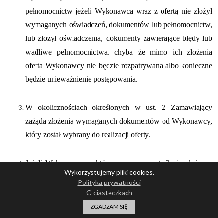
pełnomocnictw jeżeli Wykonawca wraz z ofertą nie złożył
wymaganych oświadczeń, dokumentów lub pełnomocnictw,
lub złożył oświadczenia, dokumenty zawierające błędy lub
wadliwe pełnomocnictwa, chyba że mimo ich złożenia
oferta Wykonawcy nie będzie rozpatrywana albo konieczne
będzie unieważnienie postępowania.
W okolicznościach określonych w ust. 2 Zamawiający
zażąda złożenia wymaganych dokumentów od Wykonawcy,
który został wybrany do realizacji oferty.
Jeżeli Wykonawca, o którym mowa w ust. 3 nie złoży na
Wykorzystujemy pliki cookies.
wezwanie Zamawiającego,
Polityka prywatności
w wyznaczonym terminie, wymaganych dokumentów, lub
O ciasteczkach
uchyla się od zawarcia umowy w sprawie zamówienia
ZGADZAM SIĘ
publicznego, Zamawiający może wybrać Wykonawcę, który