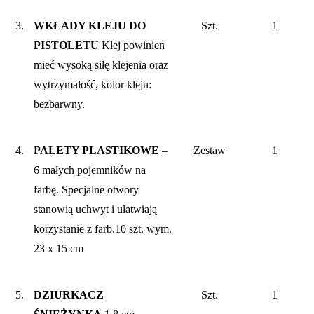
3.
WKŁADY KLEJU DO
Szt.
1
PISTOLETU
Klej powinien
mieć wysoką siłę klejenia oraz
wytrzymałość, kolor kleju:
bezbarwny.
4.
PALETY PLASTIKOWE
–
Zestaw
1
6 małych pojemników na
farbę. Specjalne otwory
stanowią uchwyt i ułatwiają
korzystanie z farb.10 szt. wym.
23 x 15 cm
5.
DZIURKACZ
Szt.
1