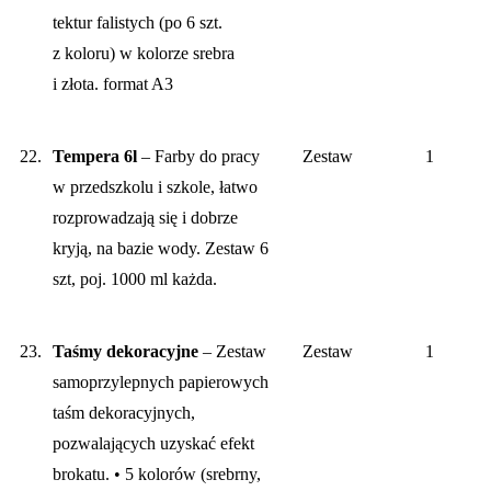
tektur falistych (po 6 szt.
z koloru) w kolorze srebra
i złota. format A3
22.
Tempera 6l
– Farby do pracy
Zestaw
1
w przedszkolu i szkole, łatwo
rozprowadzają się i dobrze
kryją, na bazie wody. Zestaw 6
szt, poj. 1000 ml każda.
23.
Taśmy dekoracyjne
– Zestaw
Zestaw
1
samoprzylepnych papierowych
taśm dekoracyjnych,
pozwalających uzyskać efekt
brokatu. • 5 kolorów (srebrny,