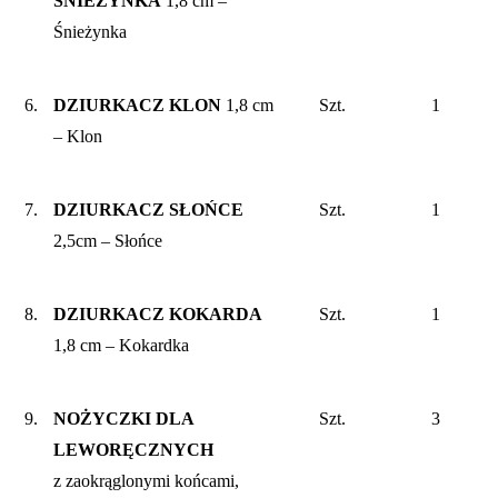
ŚNIEŻYNKA
1,8 cm –
Śnieżynka
6.
DZIURKACZ KLON
1,8 cm
Szt.
1
– Klon
7.
DZIURKACZ SŁOŃCE
Szt.
1
2,5cm – Słońce
8.
DZIURKACZ KOKARDA
Szt.
1
1,8 cm – Kokardka
9.
NOŻYCZKI DLA
Szt.
3
LEWORĘCZNYCH
z zaokrąglonymi końcami,