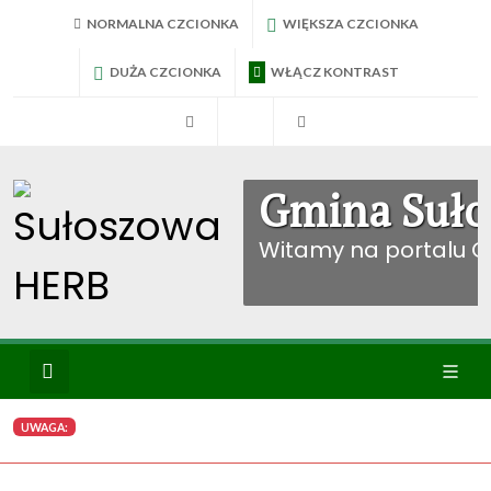
NORMALNA CZCIONKA
WIĘKSZA CZCIONKA
DUŻA CZCIONKA
WŁĄCZ KONTRAST
RadniTV
BIP Sułoszowa
Konto mieszkańca
Gmina Suło
Witamy na portalu 
Wyszukiwanie
Ikona
UWAGA:
menu
WYBIERZ KATEGORIE: