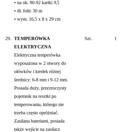
• na ok. 90-92 kartki A5
• dł. folii: 30 m
• wym. 16,5 x 8 x 29 cm
29.
TEMPERÓWKA
Szt.
1
ELEKTRYCZNA
Elektryczna temperówka
wyposażona w 2 otwory do
ołówków i kredek różnej
średnicy: 6-8 mm i 9-12 mm.
Posiada duży, przezroczysty
pojemnik na resztki po
temperowaniu, którego nie
trzeba często opróżniać.
Zasilana bateriami, posiada
także wejście na zasilacz