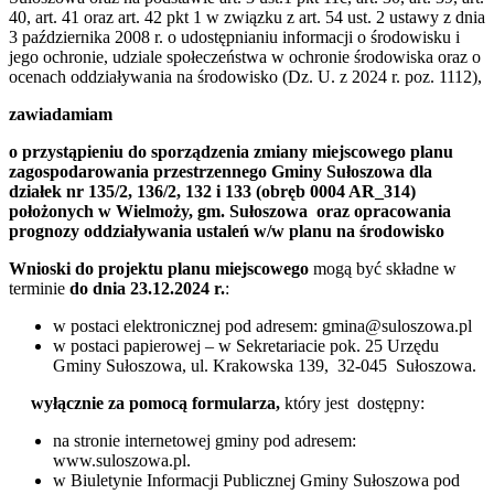
40, art. 41 oraz art. 42 pkt 1 w związku z art. 54 ust. 2 ustawy z dnia
3 października 2008 r. o udostępnianiu informacji o środowisku i
jego ochronie, udziale społeczeństwa w ochronie środowiska oraz o
ocenach oddziaływania na środowisko (Dz. U. z 2024 r. poz. 1112),
zawiadamiam
o przystąpieniu do sporządzenia zmiany miejscowego planu
zagospodarowania przestrzennego Gminy Sułoszowa dla
działek nr 135/2, 136/2, 132 i 133 (obręb 0004 AR_314)
położonych w Wielmoży, gm. Sułoszowa oraz opracowania
prognozy oddziaływania ustaleń w/w planu na środowisko
Wnioski do projektu planu miejscowego
mogą być składne w
terminie
do dnia 23.12.2024 r.
:
w postaci elektronicznej pod adresem:
gmina@suloszowa.pl
w postaci papierowej – w Sekretariacie pok. 25 Urzędu
Gminy Sułoszowa, ul. Krakowska 139, 32-045 Sułoszowa.
wyłącznie za pomocą formularza,
który jest
dostępny:
na stronie internetowej gminy pod adresem:
www.suloszowa.pl.
w Biuletynie Informacji Publicznej Gminy Sułoszowa pod