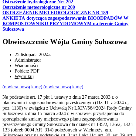
Ostrzeżenie hydrologiczne Nr: 202
Ostrzeżenie meteorologiczne nr 200
OSTRZEŻENIE METEOROLOGICZNE NR 189
ANKIETA dotycząca zagospodarowania BIOODPADÓW W
KOMPOSTOWNIKU PRZYDOMOWYM na terenie Gminy
Sułoszowa
Obwieszczenie Wójta Gminy Sułoszowa
25 listopada 2024r.
Administrator
Wiadomości
Pobierz PDF
Wydrukuj
(otwiera nową kartę)
(otwiera nową kartę)
Na podstawie art. 17 pkt 1 ustawy z dnia 27 marca 2003 r. o
planowaniu i zagospodarowaniu przestrzennym (Dz. U. z 2024 r.,
poz. 1130) w związku z Uchwałą Nr LXIV/564/2024 Rady Gminy
Sułoszowa z dnia 15 marca 2024 r. w sprawie: przystąpienia do
sporządzenia zmiany miejscowego planu zagospodarowania
przestrzennego Gminy Sułoszowa dla działek nr 135/2, 136/2, 132 i
133 (obręb 0004 AR_314) położonych w Wielmoży, gm.
Sułoszowa oraz na podstawie art. 3 ust.1 pkt 11c, art. 30, art. 39, art.