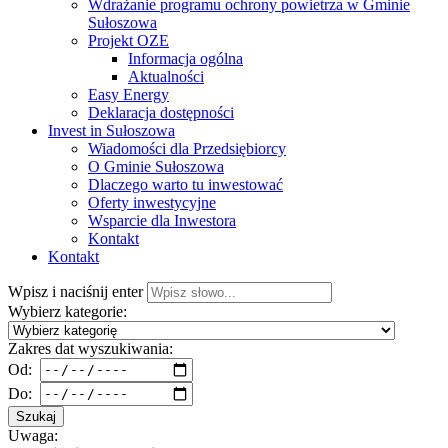
Wdrażanie programu ochrony powietrza w Gminie
Sułoszowa
Projekt OZE
Informacja ogólna
Aktualności
Easy Energy
Deklaracja dostępności
Invest in Sułoszowa
Wiadomości dla Przedsiębiorcy
O Gminie Sułoszowa
Dlaczego warto tu inwestować
Oferty inwestycyjne
Wsparcie dla Inwestora
Kontakt
Kontakt
Wpisz i naciśnij enter
Wybierz kategorie:
Zakres dat wyszukiwania:
Od:
Do:
Szukaj
Uwaga: