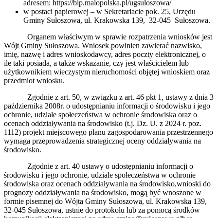
adresem: https://bip.malopolska.pl/ugsuloszowa/
w postaci papierowej – w Sekretariacie pok. 25, Urzędu
Gminy Sułoszowa, ul. Krakowska 139, 32-045 Sułoszowa.
Organem właściwym w sprawie rozpatrzenia wniosków jest
Wójt Gminy Sułoszowa. Wniosek powinien zawierać nazwisko,
imię, nazwę i adres wnioskodawcy, adres poczty elektronicznej, o
ile taki posiada, a także wskazanie, czy jest właścicielem lub
użytkownikiem wieczystym nieruchomości objętej wnioskiem oraz
przedmiot wniosku.
Zgodnie z art. 50, w związku z art. 46 pkt 1, ustawy z dnia 3
października 2008r. o udostępnianiu informacji o środowisku i jego
ochronie, udziale społeczeństwa w ochronie środowiska oraz o
ocenach oddziaływania na środowisko (t.j. Dz. U. z 2024 r. poz.
1112) projekt miejscowego planu zagospodarowania przestrzennego
wymaga przeprowadzenia strategicznej oceny oddziaływania na
środowisko.
Zgodnie z art. 40 ustawy o udostępnianiu informacji o
środowisku i jego ochronie, udziale społeczeństwa w ochronie
środowiska oraz ocenach oddziaływania na środowisko,wnioski do
prognozy oddziaływania na środowisko, mogą być wnoszone w
formie pisemnej do Wójta Gminy Sułoszowa, ul. Krakowska 139,
32-045 Sułoszowa, ustnie do protokołu lub za pomocą środków