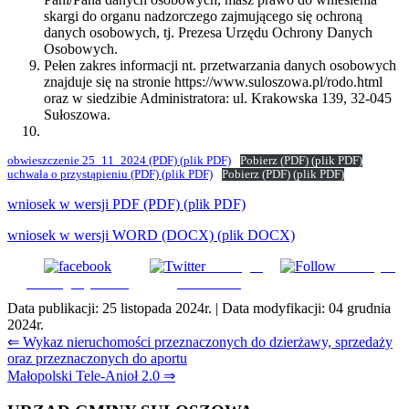
skargi do organu nadzorczego zajmującego się ochroną
danych osobowych, tj. Prezesa Urzędu Ochrony Danych
Osobowych.
Pełen zakres informacji nt. przetwarzania danych osobowych
znajduje się na stronie https://www.suloszowa.pl/rodo.html
oraz w siedzibie Administratora: ul. Krakowska 139, 32-045
Sułoszowa.
obwieszczenie 25_11_2024
(PDF)
(plik PDF)
Pobierz
(PDF)
(plik PDF)
uchwała o przystąpieniu
(PDF)
(plik PDF)
Pobierz
(PDF)
(plik PDF)
wniosek w wersji PDF
(PDF)
(plik PDF)
wniosek w wersji WORD
(DOCX)
(plik DOCX)
Udostępnij
Subskrybuj
Udostępnij na FB
na Tweeter
Data publikacji:
25 listopada 2024r.
| Data modyfikacji:
04 grudnia
2024r.
Nawigacja
⇐ Wykaz nieruchomości przeznaczonych do dzierżawy, sprzedaży
oraz przeznaczonych do aportu
wpisu
Małopolski Tele-Anioł 2.0 ⇒