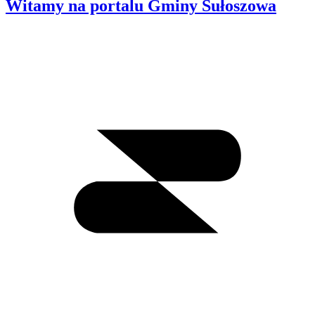
Witamy na portalu Gminy Sułoszowa
Wyszukiwanie
I
m