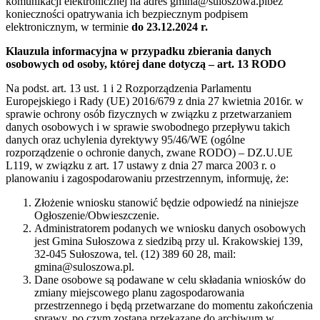
komunikacji elektronicznej na adres
gmina@suloszowa.plbez
konieczności opatrywania ich bezpiecznym podpisem
elektronicznym, w terminie
do 23.12.2024 r.
Klauzula informacyjna w przypadku zbierania danych
osobowych od osoby, której dane dotyczą – art. 13 RODO
Na podst. art. 13 ust. 1 i 2 Rozporządzenia Parlamentu
Europejskiego i Rady (UE) 2016/679 z dnia 27 kwietnia 2016r. w
sprawie ochrony osób fizycznych w związku z przetwarzaniem
danych osobowych i w sprawie swobodnego przepływu takich
danych oraz uchylenia dyrektywy 95/46/WE (ogólne
rozporządzenie o ochronie danych, zwane RODO) – DZ.U.UE
L119, w związku z art. 17 ustawy z dnia 27 marca 2003 r. o
planowaniu i zagospodarowaniu przestrzennym, informuję, że:
Złożenie wniosku stanowić będzie odpowiedź na niniejsze
Ogłoszenie/Obwieszczenie.
Administratorem podanych we wniosku danych osobowych
jest Gmina Sułoszowa z siedzibą przy ul. Krakowskiej 139,
32-045 Sułoszowa, tel. (12) 389 60 28, mail:
gmina@suloszowa.pl
.
Dane osobowe są podawane w celu składania wniosków do
zmiany miejscowego planu zagospodarowania
przestrzennego i będą przetwarzane do momentu zakończenia
sprawy, po czym zostaną przekazane do archiwum w