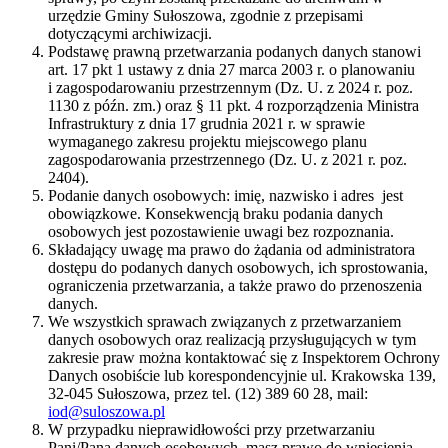
urzędzie Gminy Sułoszowa, zgodnie z przepisami
dotyczącymi archiwizacji.
Podstawę prawną przetwarzania podanych danych stanowi
art. 17 pkt 1 ustawy z dnia 27 marca 2003 r. o planowaniu
i zagospodarowaniu przestrzennym (Dz. U. z 2024 r. poz.
1130 z późn. zm.) oraz § 11 pkt. 4 rozporządzenia Ministra
Infrastruktury z dnia 17 grudnia 2021 r. w sprawie
wymaganego zakresu projektu miejscowego planu
zagospodarowania przestrzennego (Dz. U. z 2021 r. poz.
2404).
Podanie danych osobowych: imię, nazwisko i adres jest
obowiązkowe. Konsekwencją braku podania danych
osobowych jest pozostawienie uwagi bez rozpoznania.
Składający uwagę ma prawo do żądania od administratora
dostępu do podanych danych osobowych, ich sprostowania,
ograniczenia przetwarzania, a także prawo do przenoszenia
danych.
We wszystkich sprawach związanych z przetwarzaniem
danych osobowych oraz realizacją przysługujących w tym
zakresie praw można kontaktować się z Inspektorem Ochrony
Danych osobiście lub korespondencyjnie ul. Krakowska 139,
32-045 Sułoszowa, przez tel. (12) 389 60 28, mail:
iod@suloszowa.pl
W przypadku nieprawidłowości przy przetwarzaniu
Pani/Pana danych osobowych, masz prawo do wniesienia