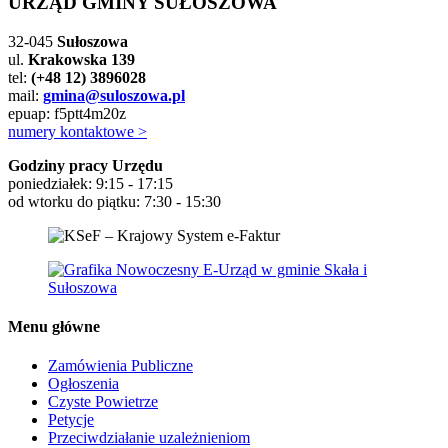
URZĄD GMINY SUŁOSZOWA
32-045
Sułoszowa
ul.
Krakowska 139
tel:
(+48 12) 3896028
mail:
gmina@suloszowa.pl
epuap: f5ptt4m20z
numery kontaktowe >
Godziny pracy Urzędu
poniedziałek: 9:15 - 17:15
od wtorku do piątku: 7:30 - 15:30
Menu główne
Zamówienia Publiczne
Ogłoszenia
Czyste Powietrze
Petycje
Przeciwdziałanie uzależnieniom