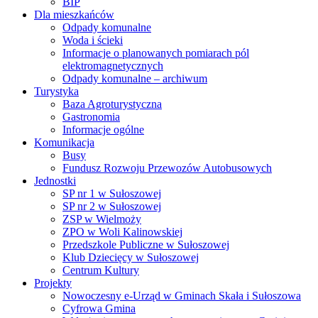
BIP
Dla mieszkańców
Odpady komunalne
Woda i ścieki
Informacje o planowanych pomiarach pól
elektromagnetycznych
Odpady komunalne – archiwum
Turystyka
Baza Agroturystyczna
Gastronomia
Informacje ogólne
Komunikacja
Busy
Fundusz Rozwoju Przewozów Autobusowych
Jednostki
SP nr 1 w Sułoszowej
SP nr 2 w Sułoszowej
ZSP w Wielmoży
ZPO w Woli Kalinowskiej
Przedszkole Publiczne w Sułoszowej
Klub Dziecięcy w Sułoszowej
Centrum Kultury
Projekty
Nowoczesny e-Urząd w Gminach Skała i Sułoszowa
Cyfrowa Gmina