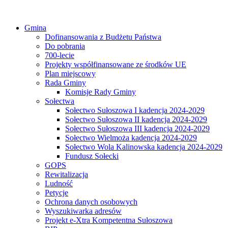
Gmina
Dofinansowania z Budżetu Państwa
Do pobrania
700-lecie
Projekty współfinansowane ze środków UE
Plan miejscowy
Rada Gminy
Komisje Rady Gminy
Sołectwa
Sołectwo Sułoszowa I kadencja 2024-2029
Sołectwo Sułoszowa II kadencja 2024-2029
Sołectwo Sułoszowa III kadencja 2024-2029
Sołectwo Wielmoża kadencja 2024-2029
Sołectwo Wola Kalinowska kadencja 2024-2029
Fundusz Sołecki
GOPS
Rewitalizacja
Ludność
Petycje
Ochrona danych osobowych
Wyszukiwarka adresów
Projekt e-Xtra Kompetentna Sułoszowa