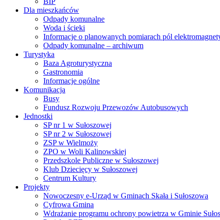
BIP
Dla mieszkańców
Odpady komunalne
Woda i ścieki
Informacje o planowanych pomiarach pól elektromagne
Odpady komunalne – archiwum
Turystyka
Baza Agroturystyczna
Gastronomia
Informacje ogólne
Komunikacja
Busy
Fundusz Rozwoju Przewozów Autobusowych
Jednostki
SP nr 1 w Sułoszowej
SP nr 2 w Sułoszowej
ZSP w Wielmoży
ZPO w Woli Kalinowskiej
Przedszkole Publiczne w Sułoszowej
Klub Dziecięcy w Sułoszowej
Centrum Kultury
Projekty
Nowoczesny e-Urząd w Gminach Skała i Sułoszowa
Cyfrowa Gmina
Wdrażanie programu ochrony powietrza w Gminie Suło