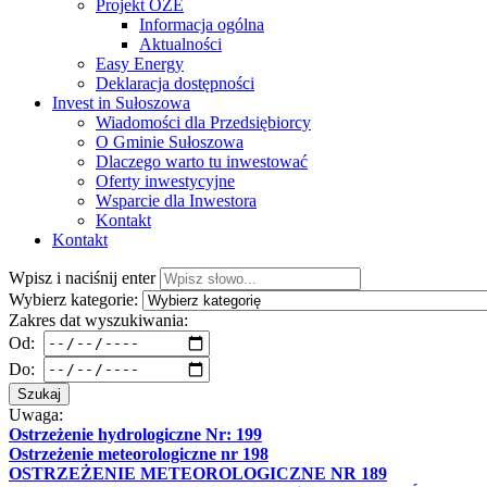
Projekt OZE
Informacja ogólna
Aktualności
Easy Energy
Deklaracja dostępności
Invest in Sułoszowa
Wiadomości dla Przedsiębiorcy
O Gminie Sułoszowa
Dlaczego warto tu inwestować
Oferty inwestycyjne
Wsparcie dla Inwestora
Kontakt
Kontakt
Wpisz i naciśnij enter
Wybierz kategorie:
Zakres dat wyszukiwania:
Od:
Do:
Szukaj
Uwaga:
Ostrzeżenie hydrologiczne Nr: 199
Ostrzeżenie meteorologiczne nr 198
OSTRZEŻENIE METEOROLOGICZNE NR 189