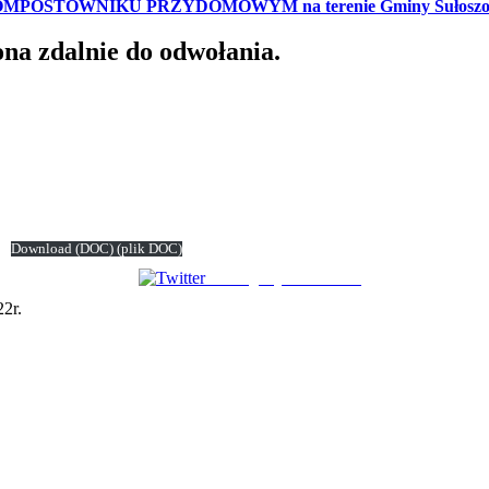
KOMPOSTOWNIKU PRZYDOMOWYM na terenie Gminy Sułosz
na zdalnie do odwołania.
Download
(DOC)
(plik DOC)
Udostępnij na Tweeter
22r.