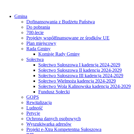
Gmina
Dofinansowania z Budżetu Państwa
Do pobrania
700-lecie
Projekty współfinansowane ze środków UE
Plan miejscowy
Rada Gminy
Komisje Rady Gminy
Sołectwa
Sołectwo Sułoszowa I kadencja 2024-2029
Sołectwo Sułoszowa II kadencja 2024-2029
Sołectwo Sułoszowa III kadencja 2024-2029
Sołectwo Wielmoża kadencja 2024-2029
Sołectwo Wola Kalinowska kadencja 2024-2029
Fundusz Sołecki
GOPS
Rewitalizacja
Ludność
Petycje
Ochrona danych osobowych
Wyszukiwarka adresów
Projekt e-Xtra Kompetentna Sułoszowa