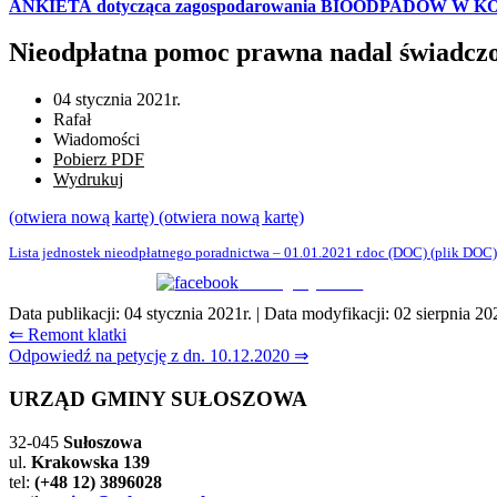
ANKIETA dotycząca zagospodarowania BIOODPADÓW W 
Nieodpłatna pomoc prawna nadal świadczo
04 stycznia 2021r.
Rafał
Wiadomości
Pobierz PDF
Wydrukuj
(otwiera nową kartę)
(otwiera nową kartę)
Lista jednostek nieodpłatnego poradnictwa – 01.01.2021 r.doc
(DOC)
(plik DOC)
Udostępnij na FB
Data publikacji:
04 stycznia 2021r.
| Data modyfikacji:
02 sierpnia 20
Nawigacja
⇐ Remont klatki
Odpowiedź na petycję z dn. 10.12.2020 ⇒
wpisu
URZĄD GMINY SUŁOSZOWA
32-045
Sułoszowa
ul.
Krakowska 139
tel:
(+48 12) 3896028