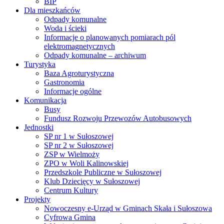
BIP
Dla mieszkańców
Odpady komunalne
Woda i ścieki
Informacje o planowanych pomiarach pól
elektromagnetycznych
Odpady komunalne – archiwum
Turystyka
Baza Agroturystyczna
Gastronomia
Informacje ogólne
Komunikacja
Busy
Fundusz Rozwoju Przewozów Autobusowych
Jednostki
SP nr 1 w Sułoszowej
SP nr 2 w Sułoszowej
ZSP w Wielmoży
ZPO w Woli Kalinowskiej
Przedszkole Publiczne w Sułoszowej
Klub Dziecięcy w Sułoszowej
Centrum Kultury
Projekty
Nowoczesny e-Urząd w Gminach Skała i Sułoszowa
Cyfrowa Gmina