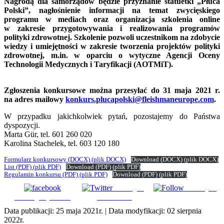
Nagrodą dla samorządów będzie przyznanie statuetki „Płuca
Polski”, nagłośnienie informacji na temat zwycięskiego
programu w mediach oraz organizacja szkolenia online
w zakresie przygotowywania i realizowania programów
polityki zdrowotnej. Szkolenie pozwoli uczestnikom na zdobycie
wiedzy i umiejętności w zakresie tworzenia projektów polityki
zdrowotnej, m.in. w oparciu o wytyczne Agencji Oceny
Technologii Medycznych i Taryfikacji (AOTMiT).
Zgłoszenia konkursowe można przesyłać do 31 maja 2021 r.
na adres mailowy
konkurs.plucapolski@fleishmaneurope.com
.
W przypadku jakichkolwiek pytań, pozostajemy do Państwa
dyspozycji.
Marta Gür, tel. 601 260 020
Karolina Stachelek, tel. 603 120 180
Formularz konkursowy
(DOCX)
(plik DOCX)
Download
(DOCX)
(plik DOCX)
List
(PDF)
(plik PDF)
Download
(PDF)
(plik PDF)
Regulamin konkursu
(PDF)
(plik PDF)
Download
(PDF)
(plik PDF)
Udostępnij
Subskrybuj
Udostępnij na FB
na Tweeter
Data publikacji:
25 maja 2021r.
| Data modyfikacji:
02 sierpnia
2022r.