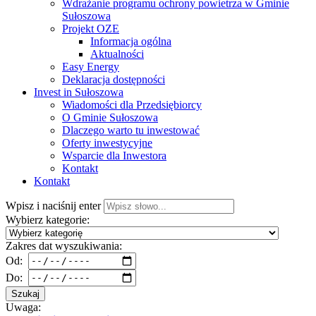
Wdrażanie programu ochrony powietrza w Gminie
Sułoszowa
Projekt OZE
Informacja ogólna
Aktualności
Easy Energy
Deklaracja dostępności
Invest in Sułoszowa
Wiadomości dla Przedsiębiorcy
O Gminie Sułoszowa
Dlaczego warto tu inwestować
Oferty inwestycyjne
Wsparcie dla Inwestora
Kontakt
Kontakt
Wpisz i naciśnij enter
Wybierz kategorie:
Zakres dat wyszukiwania:
Od:
Do:
Szukaj
Uwaga: