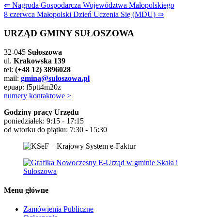
Nawigacja
⇐ Nagroda Gospodarcza Województwa Małopolskiego
8 czerwca Małopolski Dzień Uczenia Się (MDU) ⇒
wpisu
URZĄD GMINY SUŁOSZOWA
32-045
Sułoszowa
ul.
Krakowska 139
tel:
(+48 12) 3896028
mail:
gmina@suloszowa.pl
epuap: f5ptt4m20z
numery kontaktowe >
Godziny pracy Urzędu
poniedziałek: 9:15 - 17:15
od wtorku do piątku: 7:30 - 15:30
Menu główne
Zamówienia Publiczne