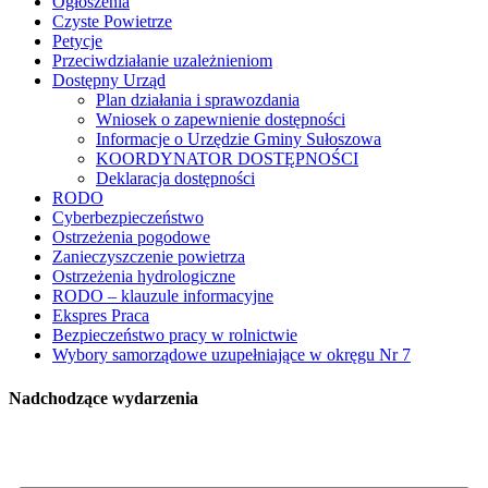
Ogłoszenia
Czyste Powietrze
Petycje
Przeciwdziałanie uzależnieniom
Dostępny Urząd
Plan działania i sprawozdania
Wniosek o zapewnienie dostępności
Informacje o Urzędzie Gminy Sułoszowa
KOORDYNATOR DOSTĘPNOŚCI
Deklaracja dostępności
RODO
Cyberbezpieczeństwo
Ostrzeżenia pogodowe
Zanieczyszczenie powietrza
Ostrzeżenia hydrologiczne
RODO – klauzule informacyjne
Ekspres Praca
Bezpieczeństwo pracy w rolnictwie
Wybory samorządowe uzupełniające w okręgu Nr 7
Nadchodzące wydarzenia