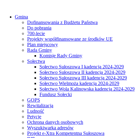
Gmina
Dofinansowania z Budżetu Państwa
Do pobrania
700-lecie
Projekty współfinansowane ze środków UE
Plan miejscowy
Rada Gminy
Komisje Rady Gminy
Sołectwa
Sołectwo Sułoszowa I kadencja 2024-2029
Sołectwo Sułoszowa II kadencja 2024-2029
Sołectwo Sułoszowa III kadencja 2024-2029
Sołectwo Wielmoża kadencja 2024-2029
Sołectwo Wola Kalinowska kadencja 2024-2029
Fundusz Sołecki
GOPS
Rewitalizacja
Ludność
Petycje
Ochrona danych osobowych
Wyszukiwarka adresów
Projekt e-Xtra Kompetentna Sułoszowa