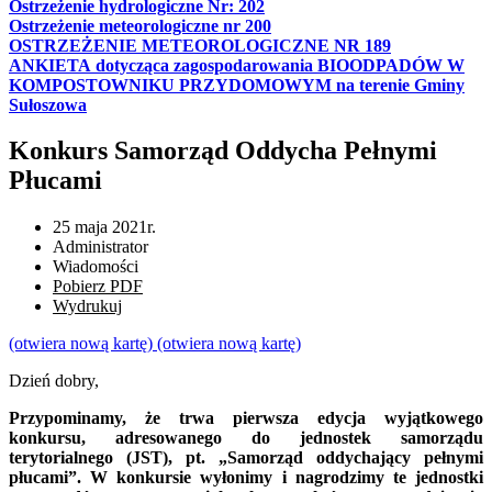
Ostrzeżenie hydrologiczne Nr: 202
Ostrzeżenie meteorologiczne nr 200
OSTRZEŻENIE METEOROLOGICZNE NR 189
ANKIETA dotycząca zagospodarowania BIOODPADÓW W
KOMPOSTOWNIKU PRZYDOMOWYM na terenie Gminy
Sułoszowa
Konkurs Samorząd Oddycha Pełnymi
Płucami
25 maja 2021r.
Administrator
Wiadomości
Pobierz PDF
Wydrukuj
(otwiera nową kartę)
(otwiera nową kartę)
Dzień dobry,
Przypominamy, że trwa pierwsza edycja wyjątkowego
konkursu, adresowanego do jednostek samorządu
terytorialnego (JST), pt. „Samorząd oddychający pełnymi
płucami”. W konkursie wyłonimy i nagrodzimy te jednostki