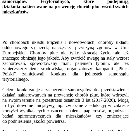
samorządów terytorialnych, które podejmują
działania nakierowane na prewencję chorób płuc wśród swoich
mieszkańców.
Po chorobach układu krążenia i nowotworach, choroby układu
oddechowego są trzecią najczęstszą przyczyną zgonów w Unii
Europejskiej. Choroby płuc nie tylko skracają życie, ale też
znacząco obniżają jego jakość. Aby zwrócić uwagę na stały wzrost
zachorowań, spowodowany m.in. paleniem tytoniu, ale też
zanieczyszczeniem środowiska, organizatorzy kampanii „Płuca
Polski” zainicjowali konkurs dla jednostek samorządu
terytorialnego.
Celem konkursu jest zachęcenie samorządów do przedstawienia
działań nakierowanych na prewencję chorób płuc, które wdrożyli
na swoim terenie na przestrzeni ostatnich 3 lat (2017-2020). Mogą
to być dowolne inicjatywy, np. związane z edukacją w zakresie
korzyści wynikających z rzucenia palenia papierosów, organizacją
badań spirometrycznych dla mieszkańców czy zmierzające
do podniesienia jakości powietrza.