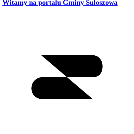
Witamy na portalu Gminy Sułoszowa
Wyszukiwanie
I
m