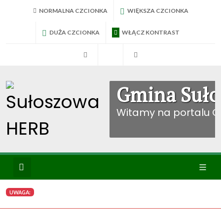
NORMALNA CZCIONKA
WIĘKSZA CZCIONKA
DUŻA CZCIONKA
WŁĄCZ KONTRAST
RadniTV
BIP Sułoszowa
Konto mieszkańca
Gmina Suło
Witamy na portalu 
Wyszukiwanie
Ikona
UWAGA:
menu
WYBIERZ KATEGORIE: