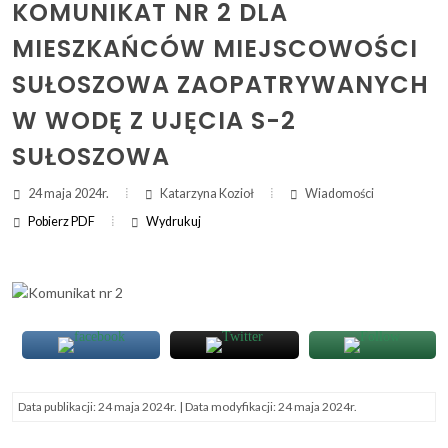
KOMUNIKAT NR 2 DLA
MIESZKAŃCÓW MIEJSCOWOŚCI
ZAKRES DAT WYSZUKIWANIA:
SUŁOSZOWA ZAOPATRYWANYCH
OD:
W WODĘ Z UJĘCIA S-2
DO:
SUŁOSZOWA
24 maja 2024r.
Katarzyna Kozioł
Wiadomości
Szukaj
Pobierz PDF
Wydrukuj
(otwi
druk
(ot
dru
Data publikacji:
24 maja 2024r.
| Data modyfikacji:
24 maja 2024r.