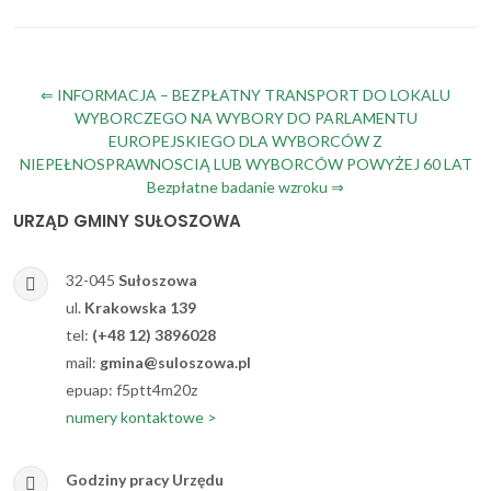
Nawigacja
⇐ INFORMACJA – BEZPŁATNY TRANSPORT DO LOKALU
WYBORCZEGO NA WYBORY DO PARLAMENTU
wpisu
EUROPEJSKIEGO DLA WYBORCÓW Z
NIEPEŁNOSPRAWNOSCIĄ LUB WYBORCÓW POWYŻEJ 60 LAT
Bezpłatne badanie wzroku ⇒
URZĄD GMINY SUŁOSZOWA
32-045
Sułoszowa
ul.
Krakowska 139
tel:
(+48 12) 3896028
mail:
gmina@suloszowa.pl
epuap: f5ptt4m20z
numery kontaktowe >
Godziny pracy Urzędu