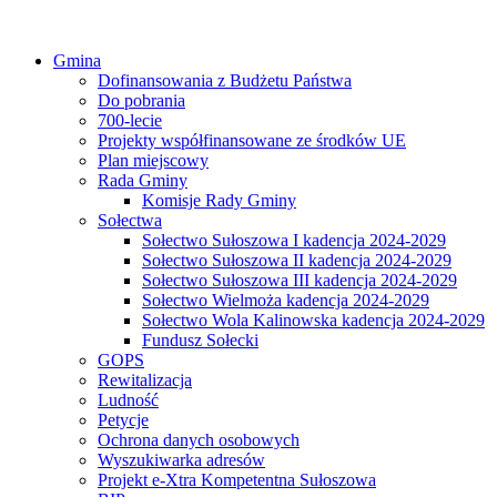
Gmina
Dofinansowania z Budżetu Państwa
Do pobrania
700-lecie
Projekty współfinansowane ze środków UE
Plan miejscowy
Rada Gminy
Komisje Rady Gminy
Sołectwa
Sołectwo Sułoszowa I kadencja 2024-2029
Sołectwo Sułoszowa II kadencja 2024-2029
Sołectwo Sułoszowa III kadencja 2024-2029
Sołectwo Wielmoża kadencja 2024-2029
Sołectwo Wola Kalinowska kadencja 2024-2029
Fundusz Sołecki
GOPS
Rewitalizacja
Ludność
Petycje
Ochrona danych osobowych
Wyszukiwarka adresów
Projekt e-Xtra Kompetentna Sułoszowa