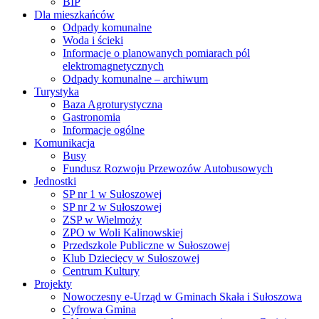
BIP
Dla mieszkańców
Odpady komunalne
Woda i ścieki
Informacje o planowanych pomiarach pól
elektromagnetycznych
Odpady komunalne – archiwum
Turystyka
Baza Agroturystyczna
Gastronomia
Informacje ogólne
Komunikacja
Busy
Fundusz Rozwoju Przewozów Autobusowych
Jednostki
SP nr 1 w Sułoszowej
SP nr 2 w Sułoszowej
ZSP w Wielmoży
ZPO w Woli Kalinowskiej
Przedszkole Publiczne w Sułoszowej
Klub Dziecięcy w Sułoszowej
Centrum Kultury
Projekty
Nowoczesny e-Urząd w Gminach Skała i Sułoszowa
Cyfrowa Gmina