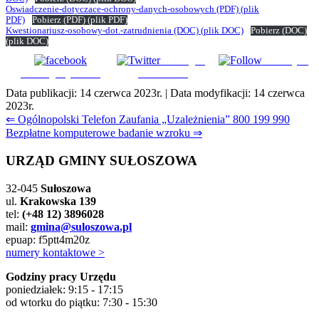
Oswiadczenie-dotyczace-ochrony-danych-osobowych
(PDF)
(plik
PDF)
Pobierz
(PDF)
(plik PDF)
Kwestionariusz-osobowy-dot.-zatrudnienia
(DOC)
(plik DOC)
Pobierz
(DOC)
(plik DOC)
Udostępnij
Subskrybuj
Udostępnij na FB
na Tweeter
Data publikacji:
14 czerwca 2023r.
| Data modyfikacji:
14 czerwca
2023r.
Nawigacja
⇐ Ogólnopolski Telefon Zaufania „Uzależnienia” 800 199 990
Bezpłatne komputerowe badanie wzroku ⇒
wpisu
URZĄD GMINY SUŁOSZOWA
32-045
Sułoszowa
ul.
Krakowska 139
tel:
(+48 12) 3896028
mail:
gmina@suloszowa.pl
epuap: f5ptt4m20z
numery kontaktowe >
Godziny pracy Urzędu
poniedziałek: 9:15 - 17:15
od wtorku do piątku: 7:30 - 15:30