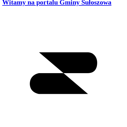
Witamy na portalu Gminy Sułoszowa
Wyszukiwanie
I
m