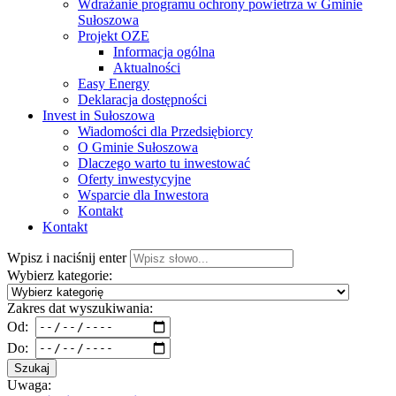
Wdrażanie programu ochrony powietrza w Gminie
Sułoszowa
Projekt OZE
Informacja ogólna
Aktualności
Easy Energy
Deklaracja dostępności
Invest in Sułoszowa
Wiadomości dla Przedsiębiorcy
O Gminie Sułoszowa
Dlaczego warto tu inwestować
Oferty inwestycyjne
Wsparcie dla Inwestora
Kontakt
Kontakt
Wpisz i naciśnij enter
Wybierz kategorie:
Zakres dat wyszukiwania:
Od:
Do:
Szukaj
Uwaga: