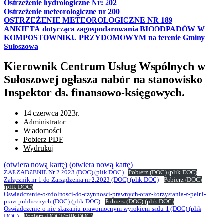
Ostrzeżenie hydrologiczne Nr: 202
Ostrzeżenie meteorologiczne nr 200
OSTRZEŻENIE METEOROLOGICZNE NR 189
ANKIETA dotycząca zagospodarowania BIOODPADÓW W
KOMPOSTOWNIKU PRZYDOMOWYM na terenie Gminy
Sułoszowa
Kierownik Centrum Usług Wspólnych w
Sułoszowej ogłasza nabór na stanowisko
Inspektor ds. finansowo-księgowych.
14 czerwca 2023r.
Administrator
Wiadomości
Pobierz PDF
Wydrukuj
(otwiera nową kartę)
(otwiera nową kartę)
ZARZADZENIE Nr 2.2023
(DOC)
(plik DOC)
Pobierz
(DOC)
(plik DOC)
Załącznik nr 1 do Zarządzenia nr 2.2023
(DOC)
(plik DOC)
Pobierz
(DOC)
(plik DOC)
Oswiadczenie-o-zdolnosci-do-czynnosci-prawnych-oraz-korzystania-z-pelni-
praw-publicznych
(DOC)
(plik DOC)
Pobierz
(DOC)
(plik DOC)
Oswiadczenie-o-nie-skazaniu-prawomocnym-wyrokiem-sadu-1
(DOC)
(plik
DOC)
Pobierz
(DOC)
(plik DOC)