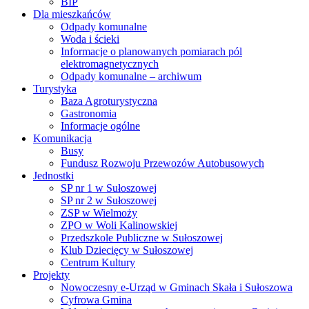
BIP
Dla mieszkańców
Odpady komunalne
Woda i ścieki
Informacje o planowanych pomiarach pól
elektromagnetycznych
Odpady komunalne – archiwum
Turystyka
Baza Agroturystyczna
Gastronomia
Informacje ogólne
Komunikacja
Busy
Fundusz Rozwoju Przewozów Autobusowych
Jednostki
SP nr 1 w Sułoszowej
SP nr 2 w Sułoszowej
ZSP w Wielmoży
ZPO w Woli Kalinowskiej
Przedszkole Publiczne w Sułoszowej
Klub Dziecięcy w Sułoszowej
Centrum Kultury
Projekty
Nowoczesny e-Urząd w Gminach Skała i Sułoszowa
Cyfrowa Gmina