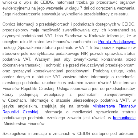
wniosku o wpis do CEIDG, natomiast trzeba go przedstawić organowi 
ewidencyjnemu na jego wezwanie w ciągu 7 dni od doręczenia wezwania. 
Jego niedostarczenie spowoduje wykreślenie przedsiębiorcy z rejestru.
Oprócz informacji o przedsiębiorcach i podmiotach dostępnych w CEIDG, 
przedsiębiorcy mają możliwość zweryfikowania czy ich kontrahenci są 
czynnymi podatnikami VAT. Izba Skarbowa w Krakowie informuje, że w 
ubiegłym roku Ministerstwo Finansów uruchomiło na
Portalu Podatkowym
usługę „Sprawdzenie statusu podmiotu w VAT”, która poprzez wpisanie w 
stosowne pole identyfikatora podatkowego NIP, pozwoli sprawdzić status 
podatnika VAT. Ważnym jest aby zweryfikować kontrahenta przed 
dokonaniem transakcji i uchronić się przed nieuczciwymi przedsiębiorcami 
oraz grożącymi konsekwencjami podatkowymi. Podobną usługę, która 
oprócz danych o statusie VAT zawiera także informacje o rzetelności 
czeskiego podatnika, uruchomiło w ostatnim czasie również Ministerstwo 
Finansów Republiki Czeskiej. Usługa skierowana jest do przedsiębiorców, 
którzy podejmują współpracę z podmiotami zarejestrowanymi 
w Czechach. Informacje o statusie „nierzetelnego podatnika VAT”, w 
języku angielskim, znajdują się na stronie
Ministerstwa Finansów 
Republiki Czeskiej.
Informacja o możliwości sprawdzenia statusu 
podatkowego podmiotu czeskiego zawarta jest również w
komunikacie
Ministerstwa Finansów.
Szczegółowe informacje o zmianach w CEIDG dostępne pod adresem: