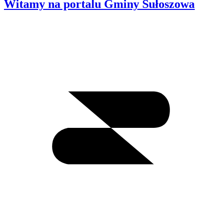
Witamy na portalu Gminy Sułoszowa
Wyszukiwanie
I
m