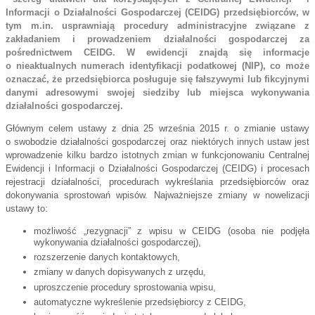
Informacji o Działalności Gospodarczej (CEIDG) przedsiębiorców, w 
tym m.in. usprawniają procedury administracyjne związane z 
zakładaniem i prowadzeniem działalności gospodarczej za 
pośrednictwem CEIDG. W ewidencji znajdą się informacje 
o nieaktualnych numerach identyfikacji podatkowej (NIP), co może 
oznaczać, że przedsiębiorca posługuje się fałszywymi lub fikcyjnymi 
danymi adresowymi swojej siedziby lub miejsca wykonywania 
działalności gospodarczej.
Głównym celem ustawy z dnia 25 września 2015 r. o zmianie ustawy 
o swobodzie działalności gospodarczej oraz niektórych innych ustaw jest 
wprowadzenie kilku bardzo istotnych zmian w funkcjonowaniu Centralnej 
Ewidencji i Informacji o Działalności Gospodarczej (CEIDG) i procesach 
rejestracji działalności, procedurach wykreślania przedsiębiorców oraz 
dokonywania sprostowań wpisów. Najważniejsze zmiany w nowelizacji 
ustawy to:
możliwość „rezygnacji” z wpisu w CEIDG (osoba nie podjęła 
wykonywania działalności gospodarczej),
rozszerzenie danych kontaktowych,
zmiany w danych dopisywanych z urzędu,
uproszczenie procedury sprostowania wpisu,
automatyczne wykreślenie przedsiębiorcy z CEIDG,