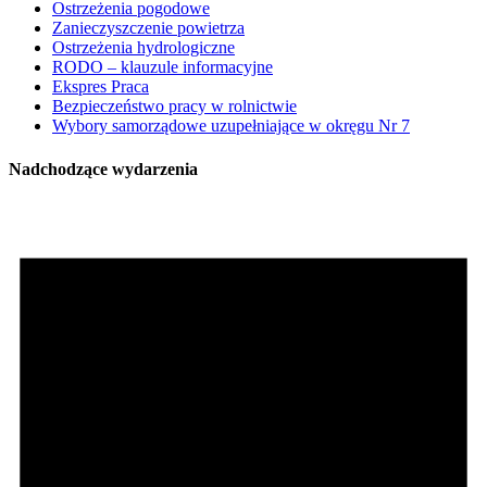
Ostrzeżenia pogodowe
Zanieczyszczenie powietrza
Ostrzeżenia hydrologiczne
RODO – klauzule informacyjne
Ekspres Praca
Bezpieczeństwo pracy w rolnictwie
Wybory samorządowe uzupełniające w okręgu Nr 7
Nadchodzące wydarzenia