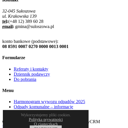
32-045 Sułoszowa
ul. Krakowska 139
tel:
(+48 12) 389 60 28
email:
gmina@suloszowa.pl
konto bankowe (podstawowe):
08 8591 0007 0270 0000 0013 0001
Formularze
Referaty i kontakty
Dziennik podawczy
Do pobrania
Menu
Harmonogram wywozu odpadów 2025
Odpady komunalne – informacje
Plan miejscowy
Wykorzystujemy pliki cookies.
Polityka prywatności
Copyrights © Gmina Sułoszowa & HXS & CityCRM
O ciasteczkach
Polityka prywatności
/
Deklaracja dostępności