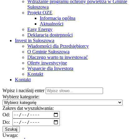
Wdrażanie programu ochrony powietrza w Gminie
Sułoszowa
Projekt OZE
Informacja ogólna
Aktualności
Easy Energy
Deklaracja dostępności
Invest in Sułoszowa
Wiadomości dla Przedsiębiorcy
O Gminie Sułoszowa
Dlaczego warto tu inwestować
Oferty inwestycyjne
Wsparcie dla Inwestora
Kontakt
Kontakt
Wpisz i naciśnij enter
Wybierz kategorie:
Zakres dat wyszukiwania:
Od:
Do:
Szukaj
Uwaga: