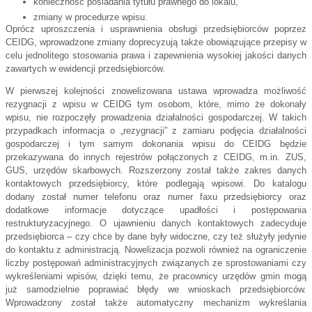
konieczność posiadania tytułu prawnego do lokalu,
zmiany w procedurze wpisu.
Oprócz uproszczenia i usprawnienia obsługi przedsiębiorców poprzez 
CEIDG, wprowadzone zmiany doprecyzują także obowiązujące przepisy w 
celu jednolitego stosowania prawa i zapewnienia wysokiej jakości danych 
zawartych w ewidencji przedsiębiorców.
W pierwszej kolejności znowelizowana ustawa wprowadza możliwość 
rezygnacji z wpisu w CEIDG tym osobom, które, mimo że dokonały 
wpisu, nie rozpoczęły prowadzenia działalności gospodarczej. W takich 
przypadkach informacja o „rezygnacji” z zamiaru podjęcia działalności 
gospodarczej i tym samym dokonania wpisu do CEIDG będzie 
przekazywana do innych rejestrów połączonych z CEIDG, m.in. ZUS, 
GUS, urzędów skarbowych. Rozszerzony został także zakres danych 
kontaktowych przedsiębiorcy, które podlegają wpisowi. Do katalogu 
dodany został numer telefonu oraz numer faxu przedsiębiorcy oraz 
dodatkowe informacje dotyczące upadłości i postępowania 
restrukturyzacyjnego. O ujawnieniu danych kontaktowych zadecyduje 
przedsiębiorca – czy chce by dane były widoczne, czy też służyły jedynie 
do kontaktu z administracją. Nowelizacja pozwoli również na ograniczenie 
liczby postępowań administracyjnych związanych ze sprostowaniami czy 
wykreśleniami wpisów, dzięki temu, że pracownicy urzędów gmin mogą 
już samodzielnie poprawiać błędy we wnioskach przedsiębiorców. 
Wprowadzony został także automatyczny mechanizm wykreślania 