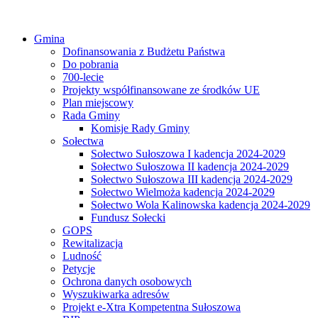
Gmina
Dofinansowania z Budżetu Państwa
Do pobrania
700-lecie
Projekty współfinansowane ze środków UE
Plan miejscowy
Rada Gminy
Komisje Rady Gminy
Sołectwa
Sołectwo Sułoszowa I kadencja 2024-2029
Sołectwo Sułoszowa II kadencja 2024-2029
Sołectwo Sułoszowa III kadencja 2024-2029
Sołectwo Wielmoża kadencja 2024-2029
Sołectwo Wola Kalinowska kadencja 2024-2029
Fundusz Sołecki
GOPS
Rewitalizacja
Ludność
Petycje
Ochrona danych osobowych
Wyszukiwarka adresów
Projekt e-Xtra Kompetentna Sułoszowa