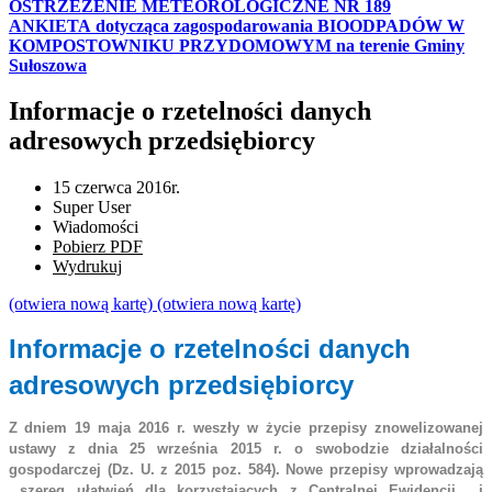
OSTRZEŻENIE METEOROLOGICZNE NR 189
ANKIETA dotycząca zagospodarowania BIOODPADÓW W
KOMPOSTOWNIKU PRZYDOMOWYM na terenie Gminy
Sułoszowa
Informacje o rzetelności danych
adresowych przedsiębiorcy
15 czerwca 2016r.
Super User
Wiadomości
Pobierz PDF
Wydrukuj
(otwiera nową kartę)
(otwiera nową kartę)
Informacje o rzetelności danych 
adresowych przedsiębiorcy 
Z
dniem 19 maja 2016 r. weszły w życie przepisy znowelizowanej 
ustawy z dnia 25 września 2015 r. o swobodzie działalności 
gospodarczej (Dz. U. z 2015 poz. 584). Nowe przepisy wprowadzają 
 szereg ułatwień dla korzystających z Centralnej Ewidencji  i 