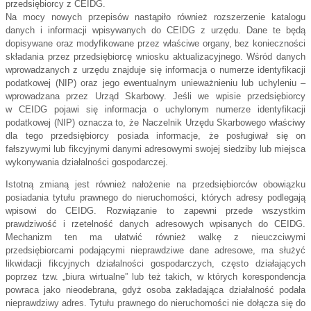
przedsiębiorcy z CEIDG.
Na mocy nowych przepisów nastąpiło również rozszerzenie katalogu 
danych i informacji wpisywanych do CEIDG z urzędu. Dane te będą 
dopisywane oraz modyfikowane przez właściwe organy, bez konieczności 
składania przez przedsiębiorcę wniosku aktualizacyjnego. Wśród danych 
wprowadzanych z urzędu znajduje się informacja o numerze identyfikacji 
podatkowej (NIP) oraz jego ewentualnym unieważnieniu lub uchyleniu – 
wprowadzana przez Urząd Skarbowy. Jeśli we wpisie przedsiębiorcy 
w CEIDG pojawi się informacja o uchylonym numerze identyfikacji 
podatkowej (NIP) oznacza to, że Naczelnik Urzędu Skarbowego właściwy 
dla tego przedsiębiorcy posiada informacje, że posługiwał się on 
fałszywymi lub fikcyjnymi danymi adresowymi swojej siedziby lub miejsca 
wykonywania działalności gospodarczej. 
Istotną zmianą jest również nałożenie na przedsiębiorców obowiązku 
posiadania tytułu prawnego do nieruchomości, których adresy podlegają 
wpisowi do CEIDG. Rozwiązanie to zapewni przede wszystkim 
prawdziwość i rzetelność danych adresowych wpisanych do CEIDG. 
Mechanizm ten ma ułatwić również walkę z nieuczciwymi 
przedsiębiorcami podającymi nieprawdziwe dane adresowe, ma służyć 
likwidacji fikcyjnych działalności gospodarczych, często działających 
poprzez tzw. „biura wirtualne” lub też takich, w których korespondencja 
powraca jako nieodebrana, gdyż osoba zakładająca działalność podała 
nieprawdziwy adres. Tytułu prawnego do nieruchomości nie dołącza się do 