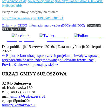
https://prod.ceidg.gov.pl/ceidg.cms.engine/?D;237aaec8-d07c-45b8-84c0-
b4dbbde74fbb
Pełny tekst ustawy dostępny na stronie:
http://dziennikustaw.gov.pl/DU/2015/1893/1
Zmiany_w_CEIDG_informacja_prasowa.doc
(DOC)
(plik DOC)
Download
(DOC)
(plik DOC)
Udostępnij
Subskrybuj
Udostępnij na FB
na Tweeter
Data publikacji:
15 czerwca 2016r.
| Data modyfikacji:
02 sierpnia
2022r.
Nawigacja
⇐ Raport z konsultacji społecznych projektu uchwały w sprawie
wyznaczenia obszaru zdegradowanego i obszaru rewitalizacji
wpisu
Powiat Krakowski- poznajmy się! ⇒
URZĄD GMINY SUŁOSZOWA
32-045
Sułoszowa
ul.
Krakowska 139
tel:
(+48 12) 3896028
mail:
gmina@suloszowa.pl
epuap: f5ptt4m20z
numery kontaktowe >