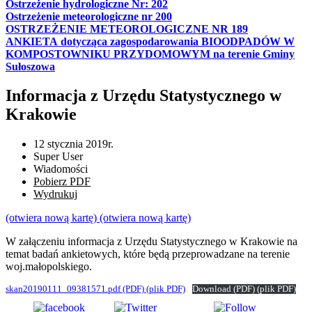
Ostrzeżenie hydrologiczne Nr: 202
Ostrzeżenie meteorologiczne nr 200
OSTRZEŻENIE METEOROLOGICZNE NR 189
ANKIETA dotycząca zagospodarowania BIOODPADÓW W
KOMPOSTOWNIKU PRZYDOMOWYM na terenie Gminy
Sułoszowa
Informacja z Urzędu Statystycznego w
Krakowie
12 stycznia 2019r.
Super User
Wiadomości
Pobierz PDF
Wydrukuj
(otwiera nową kartę)
(otwiera nową kartę)
W załączeniu informacja z Urzędu Statystycznego w Krakowie na
temat badań ankietowych, które będą przeprowadzane na terenie
woj.małopolskiego.
skan20190111_09381571.pdf
(PDF)
(plik PDF)
Download
(PDF)
(plik PDF)
Udostępnij
Subskrybuj