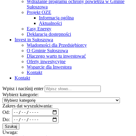
Wdrażanie programu ochrony powietrza w Gminie
Sułoszowa
Projekt OZE
Informacja ogólna
Aktualności
Easy Energy
Deklaracja dostępności
Invest in Sułoszowa
Wiadomości dla Przedsiębiorcy
O Gminie Sułoszowa
Dlaczego warto tu inwestować
Oferty inwestycyjne
Wsparcie dla Inwestora
Kontakt
Kontakt
Wpisz i naciśnij enter
Wybierz kategorie:
Zakres dat wyszukiwania:
Od:
Do:
Szukaj
Uwaga: