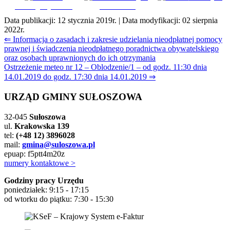
Udostępnij na FB
na Tweeter
Data publikacji:
12 stycznia 2019r.
| Data modyfikacji:
02 sierpnia
2022r.
Nawigacja
⇐ Informacja o zasadach i zakresie udzielania nieodpłatnej pomocy
prawnej i świadczenia nieodpłatnego poradnictwa obywatelskiego
wpisu
oraz osobach uprawnionych do ich otrzymania
Ostrzeżenie meteo nr 12 – Oblodzenie/1 – od godz. 11:30 dnia
14.01.2019 do godz. 17:30 dnia 14.01.2019 ⇒
URZĄD GMINY SUŁOSZOWA
32-045
Sułoszowa
ul.
Krakowska 139
tel:
(+48 12) 3896028
mail:
gmina@suloszowa.pl
epuap: f5ptt4m20z
numery kontaktowe >
Godziny pracy Urzędu
poniedziałek: 9:15 - 17:15
od wtorku do piątku: 7:30 - 15:30