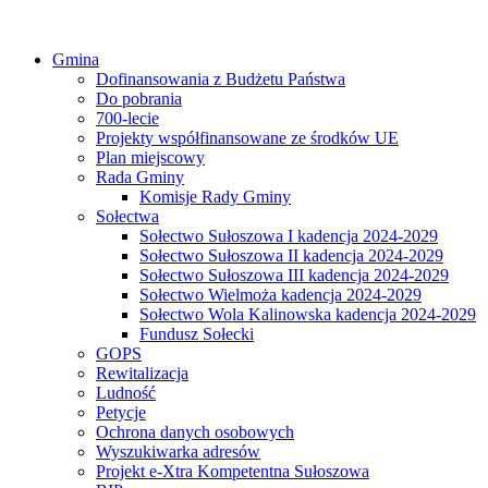
Gmina
Dofinansowania z Budżetu Państwa
Do pobrania
700-lecie
Projekty współfinansowane ze środków UE
Plan miejscowy
Rada Gminy
Komisje Rady Gminy
Sołectwa
Sołectwo Sułoszowa I kadencja 2024-2029
Sołectwo Sułoszowa II kadencja 2024-2029
Sołectwo Sułoszowa III kadencja 2024-2029
Sołectwo Wielmoża kadencja 2024-2029
Sołectwo Wola Kalinowska kadencja 2024-2029
Fundusz Sołecki
GOPS
Rewitalizacja
Ludność
Petycje
Ochrona danych osobowych
Wyszukiwarka adresów
Projekt e-Xtra Kompetentna Sułoszowa