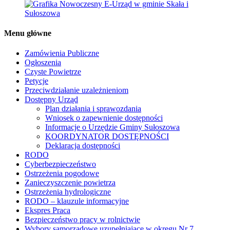
Menu główne
Zamówienia Publiczne
Ogłoszenia
Czyste Powietrze
Petycje
Przeciwdziałanie uzależnieniom
Dostępny Urząd
Plan działania i sprawozdania
Wniosek o zapewnienie dostępności
Informacje o Urzędzie Gminy Sułoszowa
KOORDYNATOR DOSTĘPNOŚCI
Deklaracja dostępności
RODO
Cyberbezpieczeństwo
Ostrzeżenia pogodowe
Zanieczyszczenie powietrza
Ostrzeżenia hydrologiczne
RODO – klauzule informacyjne
Ekspres Praca
Bezpieczeństwo pracy w rolnictwie
Wybory samorządowe uzupełniające w okręgu Nr 7