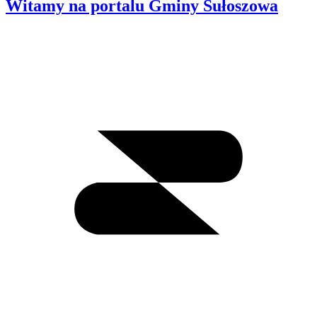
Witamy na portalu Gminy Sułoszowa
Wyszukiwanie
I
m