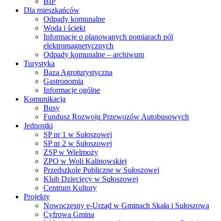
BIP
Dla mieszkańców
Odpady komunalne
Woda i ścieki
Informacje o planowanych pomiarach pól
elektromagnetycznych
Odpady komunalne – archiwum
Turystyka
Baza Agroturystyczna
Gastronomia
Informacje ogólne
Komunikacja
Busy
Fundusz Rozwoju Przewozów Autobusowych
Jednostki
SP nr 1 w Sułoszowej
SP nr 2 w Sułoszowej
ZSP w Wielmoży
ZPO w Woli Kalinowskiej
Przedszkole Publiczne w Sułoszowej
Klub Dziecięcy w Sułoszowej
Centrum Kultury
Projekty
Nowoczesny e-Urząd w Gminach Skała i Sułoszowa
Cyfrowa Gmina