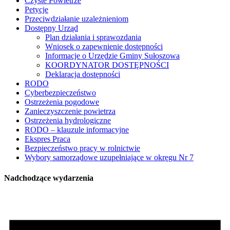
Czyste Powietrze
Petycje
Przeciwdziałanie uzależnieniom
Dostępny Urząd
Plan działania i sprawozdania
Wniosek o zapewnienie dostępności
Informacje o Urzędzie Gminy Sułoszowa
KOORDYNATOR DOSTĘPNOŚCI
Deklaracja dostępności
RODO
Cyberbezpieczeństwo
Ostrzeżenia pogodowe
Zanieczyszczenie powietrza
Ostrzeżenia hydrologiczne
RODO – klauzule informacyjne
Ekspres Praca
Bezpieczeństwo pracy w rolnictwie
Wybory samorządowe uzupełniające w okręgu Nr 7
Nadchodzące wydarzenia