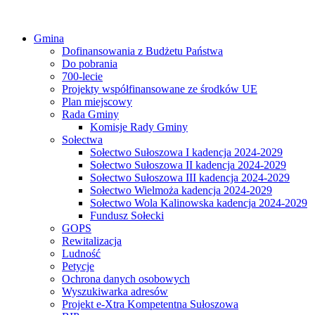
Gmina
Dofinansowania z Budżetu Państwa
Do pobrania
700-lecie
Projekty współfinansowane ze środków UE
Plan miejscowy
Rada Gminy
Komisje Rady Gminy
Sołectwa
Sołectwo Sułoszowa I kadencja 2024-2029
Sołectwo Sułoszowa II kadencja 2024-2029
Sołectwo Sułoszowa III kadencja 2024-2029
Sołectwo Wielmoża kadencja 2024-2029
Sołectwo Wola Kalinowska kadencja 2024-2029
Fundusz Sołecki
GOPS
Rewitalizacja
Ludność
Petycje
Ochrona danych osobowych
Wyszukiwarka adresów
Projekt e-Xtra Kompetentna Sułoszowa