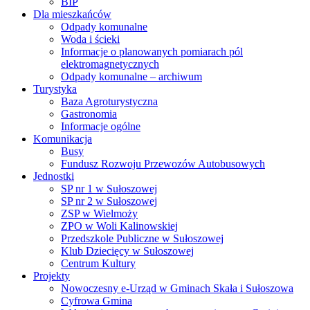
BIP
Dla mieszkańców
Odpady komunalne
Woda i ścieki
Informacje o planowanych pomiarach pól
elektromagnetycznych
Odpady komunalne – archiwum
Turystyka
Baza Agroturystyczna
Gastronomia
Informacje ogólne
Komunikacja
Busy
Fundusz Rozwoju Przewozów Autobusowych
Jednostki
SP nr 1 w Sułoszowej
SP nr 2 w Sułoszowej
ZSP w Wielmoży
ZPO w Woli Kalinowskiej
Przedszkole Publiczne w Sułoszowej
Klub Dziecięcy w Sułoszowej
Centrum Kultury
Projekty
Nowoczesny e-Urząd w Gminach Skała i Sułoszowa
Cyfrowa Gmina