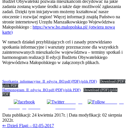
Budżet Obywatelski pozwala mieszkańcom decydować na jakie
zadania zostaną wydane środki a także daje możliwość zgłaszania
zadań. Dzięki tym inicjatywom możemy kształtować nasze
otoczenie i rozwijać region! Więcej informacji znajdą Państwo na
stronie internetowej Urzędu Marszałkowskiego Województwa
Małopolskiego :
https://www.bo.malopolska.pl/
(otwiera nową
kartę)
W ramach działań przybliżających cel i zasady przewidziano
spotkania informacyjne i warsztaty przeznaczone dla wszystkich
zainteresowanych mieszkańców województwa – terminy spotkań i
harmonogram realizacji II edycji Budżetu Obywatelskiego
Województwa Małopolskiego w załączonych plikach.
Spotkania_informacyjne_II_edycja_BO.pdf
(PDF)
(plik PDF)
Download
(PDF)
(plik PDF)
Harmonogram_II_edycja_BO.pdf
(PDF)
(plik PDF)
Download
(PDF)
(plik
PDF)
Udostępnij
Subskrybuj
Udostępnij na FB
na Tweeter
Data publikacji:
24 kwietnia 2017r.
| Data modyfikacji:
02 sierpnia
2022r.
Nawigacja
⇐ Dzień Flagi – 02-05-2017