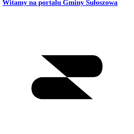
Witamy na portalu Gminy Sułoszowa
Wyszukiwanie
I
m