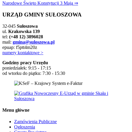
Narodowe Święto Konstytucji 3 Maja ⇒
wpisu
URZĄD GMINY SUŁOSZOWA
32-045
Sułoszowa
ul.
Krakowska 139
tel:
(+48 12) 3896028
mail:
gmina@suloszowa.pl
epuap: f5ptt4m20z
numery kontaktowe >
Godziny pracy Urzędu
poniedziałek: 9:15 - 17:15
od wtorku do piątku: 7:30 - 15:30
Menu główne
Zamówienia Publiczne
Ogłoszenia