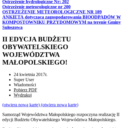
Ostrzeżenie hydrologiczne Nr: 202
Ostrzeżenie meteorologiczne nr 200
OSTRZEŻENIE METEOROLOGICZNE NR 189
ANKIETA dotycząca zagospodarowania BIOODPADÓW W
KOMPOSTOWNIKU PRZYDOMOWYM na terenie Gminy
Sułoszowa
II EDYCJA BUDŻETU
OBYWATELSKIEGO
WOJEWÓDZTWA
MAŁOPOLSKIEGO!
24 kwietnia 2017r.
Super User
Wiadomości
Pobierz PDF
Wydrukuj
(otwiera nową kartę)
(otwiera nową kartę)
Samorząd Województwa Małopolskiego rozpoczyna realizację II
edycji Budżetu Obywatelskiego Województwa Małopolskiego.