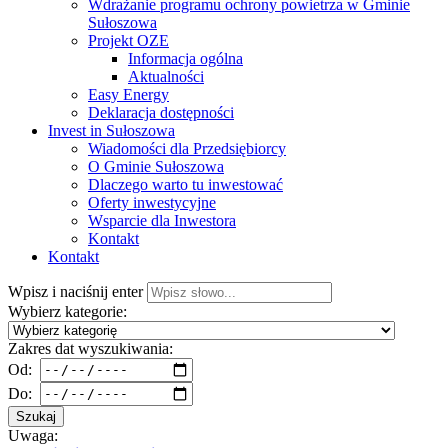
Wdrażanie programu ochrony powietrza w Gminie
Sułoszowa
Projekt OZE
Informacja ogólna
Aktualności
Easy Energy
Deklaracja dostępności
Invest in Sułoszowa
Wiadomości dla Przedsiębiorcy
O Gminie Sułoszowa
Dlaczego warto tu inwestować
Oferty inwestycyjne
Wsparcie dla Inwestora
Kontakt
Kontakt
Wpisz i naciśnij enter
Wybierz kategorie:
Zakres dat wyszukiwania:
Od:
Do:
Szukaj
Uwaga: