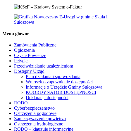
Menu główne
Zamówienia Publiczne
Ogłoszenia
Czyste Powietrze
Petycje
Przeciwdziałanie uzależnieniom
Dostępny Urząd
Plan działania i sprawozdania
Wniosek o zapewnienie dostępności
Informacje o Urzędzie Gminy Sułoszowa
KOORDYNATOR DOSTĘPNOŚCI
Deklaracja dostępności
RODO
Cyberbezpieczeństwo
Ostrzeżenia pogodowe
Zanieczyszczenie powietrza
Ostrzeżenia hydrologiczne
RODO – klauzule informacyjne