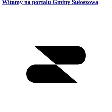
Witamy na portalu Gminy Sułoszowa
Wyszukiwanie
I
m