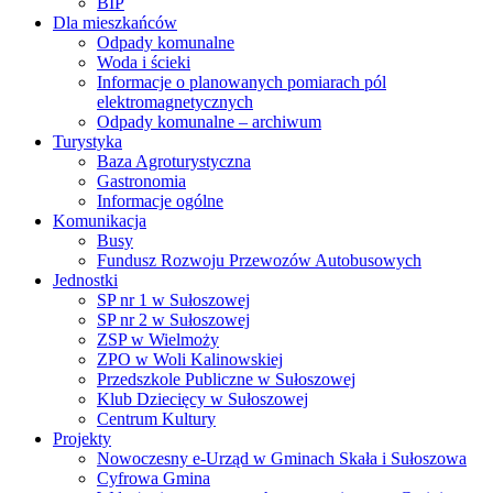
BIP
Dla mieszkańców
Odpady komunalne
Woda i ścieki
Informacje o planowanych pomiarach pól
elektromagnetycznych
Odpady komunalne – archiwum
Turystyka
Baza Agroturystyczna
Gastronomia
Informacje ogólne
Komunikacja
Busy
Fundusz Rozwoju Przewozów Autobusowych
Jednostki
SP nr 1 w Sułoszowej
SP nr 2 w Sułoszowej
ZSP w Wielmoży
ZPO w Woli Kalinowskiej
Przedszkole Publiczne w Sułoszowej
Klub Dziecięcy w Sułoszowej
Centrum Kultury
Projekty
Nowoczesny e-Urząd w Gminach Skała i Sułoszowa
Cyfrowa Gmina