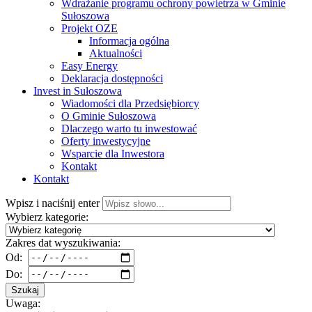
Wdrażanie programu ochrony powietrza w Gminie
Sułoszowa
Projekt OZE
Informacja ogólna
Aktualności
Easy Energy
Deklaracja dostępności
Invest in Sułoszowa
Wiadomości dla Przedsiębiorcy
O Gminie Sułoszowa
Dlaczego warto tu inwestować
Oferty inwestycyjne
Wsparcie dla Inwestora
Kontakt
Kontakt
Wpisz i naciśnij enter
Wybierz kategorie:
Zakres dat wyszukiwania:
Od:
Do:
Szukaj
Uwaga: