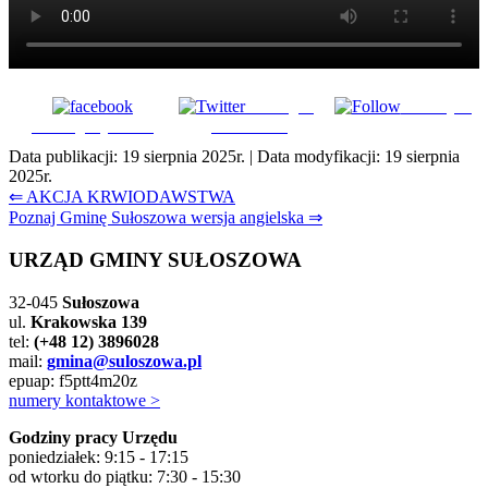
Udostępnij
Subskrybuj
Udostępnij na FB
na Tweeter
Data publikacji:
19 sierpnia 2025r.
| Data modyfikacji:
19 sierpnia
2025r.
Nawigacja
⇐ AKCJA KRWIODAWSTWA
Poznaj Gminę Sułoszowa wersja angielska ⇒
wpisu
URZĄD GMINY SUŁOSZOWA
32-045
Sułoszowa
ul.
Krakowska 139
tel:
(+48 12) 3896028
mail:
gmina@suloszowa.pl
epuap: f5ptt4m20z
numery kontaktowe >
Godziny pracy Urzędu
poniedziałek: 9:15 - 17:15
od wtorku do piątku: 7:30 - 15:30