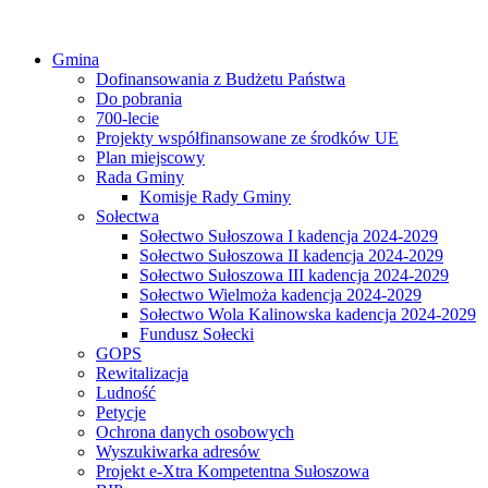
Gmina
Dofinansowania z Budżetu Państwa
Do pobrania
700-lecie
Projekty współfinansowane ze środków UE
Plan miejscowy
Rada Gminy
Komisje Rady Gminy
Sołectwa
Sołectwo Sułoszowa I kadencja 2024-2029
Sołectwo Sułoszowa II kadencja 2024-2029
Sołectwo Sułoszowa III kadencja 2024-2029
Sołectwo Wielmoża kadencja 2024-2029
Sołectwo Wola Kalinowska kadencja 2024-2029
Fundusz Sołecki
GOPS
Rewitalizacja
Ludność
Petycje
Ochrona danych osobowych
Wyszukiwarka adresów
Projekt e-Xtra Kompetentna Sułoszowa