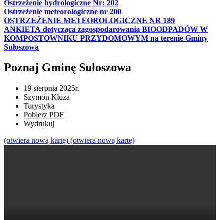
Ostrzeżenie hydrologiczne Nr: 202
Ostrzeżenie meteorologiczne nr 200
OSTRZEŻENIE METEOROLOGICZNE NR 189
ANKIETA dotycząca zagospodarowania BIOODPADÓW W
KOMPOSTOWNIKU PRZYDOMOWYM na terenie Gminy
Sułoszowa
Poznaj Gminę Sułoszowa
19 sierpnia 2025r.
Szymon Kluza
Turystyka
Pobierz PDF
Wydrukuj
(otwiera nową kartę)
(otwiera nową kartę)