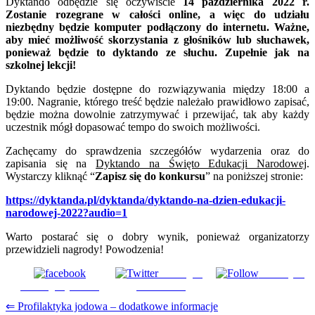
Dyktando odbędzie się oczywiście
14 października 2022 r.
Zostanie rozegrane w całości online, a więc do udziału
niezbędny będzie komputer podłączony do internetu. Ważne,
aby mieć możliwość skorzystania z głośników lub słuchawek,
ponieważ będzie to dyktando ze słuchu. Zupełnie jak na
szkolnej lekcji!
Dyktando będzie dostępne do rozwiązywania między 18:00 a
19:00. Nagranie, którego treść będzie należało prawidłowo zapisać,
będzie można dowolnie zatrzymywać i przewijać, tak aby każdy
uczestnik mógł dopasować tempo do swoich możliwości.
Zachęcamy do sprawdzenia szczegółów wydarzenia oraz do
zapisania się na
Dyktando na Święto Edukacji Narodowej
.
Wystarczy kliknąć “
Zapisz się do konkursu
” na poniższej stronie:
https://dyktanda.pl/dyktanda/dyktando-na-dzien-edukacji-
narodowej-2022?audio=1
Warto postarać się o dobry wynik, ponieważ organizatorzy
przewidzieli nagrody! Powodzenia!
Udostępnij
Subskrybuj
Udostępnij na FB
na Tweeter
Nawigacja
⇐ Profilaktyka jodowa – dodatkowe informacje