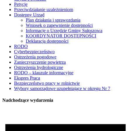
Petycje
Przeciwdziałanie uzależnieniom
Dostępny Urząd
Plan działania i sprawozdania
Wniosek o zapewnienie dostępności
Informacje o Urzędzie Gminy Sułoszowa
KOORDYNATOR DOSTĘPNOŚCI
Deklaracja dostępności
RODO
Cyberbezpieczeństwo
Ostrzeżenia pogodowe
Zanieczyszczenie powietrza
Ostrzeżenia hydrologiczne
RODO – klauzule informacyjne
Ekspres Praca
Bezpieczeństwo pracy w rolnictwie
Wybory samorządowe uzupełniające w okręgu Nr 7
Nadchodzące wydarzenia