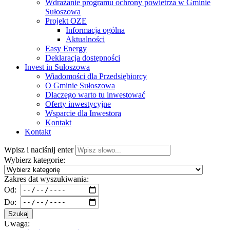
Wdrażanie programu ochrony powietrza w Gminie
Sułoszowa
Projekt OZE
Informacja ogólna
Aktualności
Easy Energy
Deklaracja dostępności
Invest in Sułoszowa
Wiadomości dla Przedsiębiorcy
O Gminie Sułoszowa
Dlaczego warto tu inwestować
Oferty inwestycyjne
Wsparcie dla Inwestora
Kontakt
Kontakt
Wpisz i naciśnij enter
Wybierz kategorie:
Zakres dat wyszukiwania:
Od:
Do:
Szukaj
Uwaga: