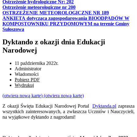
Ostrzeżenie hydrologiczne Nr: 202
Ostrzeżenie meteorologiczne nr 200
OSTRZEŻENIE METEOROLOGICZNE NR 189
ANKIETA dotycząca zagospodarowania BIOODPADÓW W
KOMPOSTOWNIKU PRZYDOMOWYM na terenie Gminy
Sułoszowa
Dyktando z okazji dnia Edukacji
Narodowej
11 października 2022r.
Administrator
Wiadomości
Pobierz PDF
Wydrukuj
(otwiera nową kartę)
(otwiera nową kartę)
Z okazji Święta Edukacji Narodowej Portal
Dyktanda.pl
zaprasza
wszystkich zainteresowanych, a zwłaszcza Uczniów i Nauczycieli,
na wyjątkowe dyktando z nagrodami!