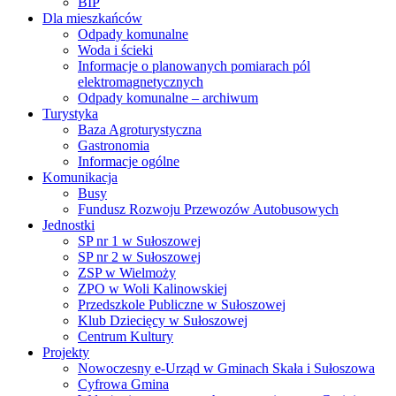
BIP
Dla mieszkańców
Odpady komunalne
Woda i ścieki
Informacje o planowanych pomiarach pól
elektromagnetycznych
Odpady komunalne – archiwum
Turystyka
Baza Agroturystyczna
Gastronomia
Informacje ogólne
Komunikacja
Busy
Fundusz Rozwoju Przewozów Autobusowych
Jednostki
SP nr 1 w Sułoszowej
SP nr 2 w Sułoszowej
ZSP w Wielmoży
ZPO w Woli Kalinowskiej
Przedszkole Publiczne w Sułoszowej
Klub Dziecięcy w Sułoszowej
Centrum Kultury
Projekty
Nowoczesny e-Urząd w Gminach Skała i Sułoszowa
Cyfrowa Gmina