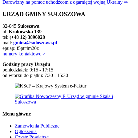
Darowizny na pomoc uchodźcom z ogarniętej wojną Ukrainy ⇒
wpisu
URZĄD GMINY SUŁOSZOWA
32-045
Sułoszowa
ul.
Krakowska 139
tel:
(+48 12) 3896028
mail:
gmina@suloszowa.pl
epuap: f5ptt4m20z
numery kontaktowe >
Godziny pracy Urzędu
poniedziałek: 9:15 - 17:15
od wtorku do piątku: 7:30 - 15:30
Menu główne
Zamówienia Publiczne
Ogłoszenia
Czyste Powietrze