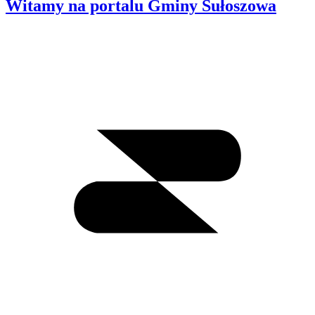
Witamy na portalu Gminy Sułoszowa
Wyszukiwanie
I
m