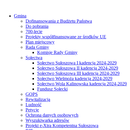
Gmina
Dofinansowania z Budżetu Państwa
Do pobrania
700-lecie
Projekty współfinansowane ze środków UE
Plan miejscowy
Rada Gminy
Komisje Rady Gminy
Sołectwa
Sołectwo Sułoszowa I kadencja 2024-2029
Sołectwo Sułoszowa II kadencja 2024-2029
Sołectwo Sułoszowa III kadencja 2024-2029
Sołectwo Wielmoża kadencja 2024-2029
Sołectwo Wola Kalinowska kadencja 2024-2029
Fundusz Sołecki
GOPS
Rewitalizacja
Ludność
Petycje
Ochrona danych osobowych
Wyszukiwarka adresów
Projekt e-Xtra Kompetentna Sułoszowa