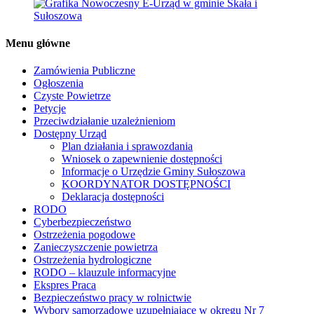
Menu główne
Zamówienia Publiczne
Ogłoszenia
Czyste Powietrze
Petycje
Przeciwdziałanie uzależnieniom
Dostępny Urząd
Plan działania i sprawozdania
Wniosek o zapewnienie dostępności
Informacje o Urzędzie Gminy Sułoszowa
KOORDYNATOR DOSTĘPNOŚCI
Deklaracja dostępności
RODO
Cyberbezpieczeństwo
Ostrzeżenia pogodowe
Zanieczyszczenie powietrza
Ostrzeżenia hydrologiczne
RODO – klauzule informacyjne
Ekspres Praca
Bezpieczeństwo pracy w rolnictwie
Wybory samorządowe uzupełniające w okręgu Nr 7