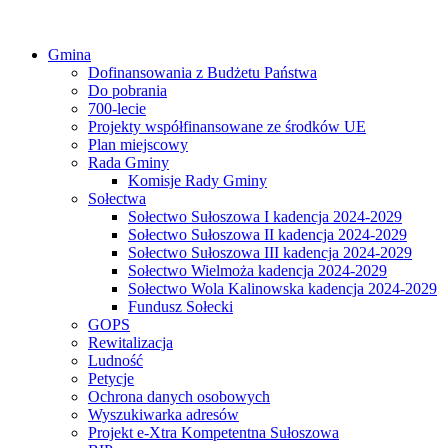
Gmina
Dofinansowania z Budżetu Państwa
Do pobrania
700-lecie
Projekty współfinansowane ze środków UE
Plan miejscowy
Rada Gminy
Komisje Rady Gminy
Sołectwa
Sołectwo Sułoszowa I kadencja 2024-2029
Sołectwo Sułoszowa II kadencja 2024-2029
Sołectwo Sułoszowa III kadencja 2024-2029
Sołectwo Wielmoża kadencja 2024-2029
Sołectwo Wola Kalinowska kadencja 2024-2029
Fundusz Sołecki
GOPS
Rewitalizacja
Ludność
Petycje
Ochrona danych osobowych
Wyszukiwarka adresów
Projekt e-Xtra Kompetentna Sułoszowa