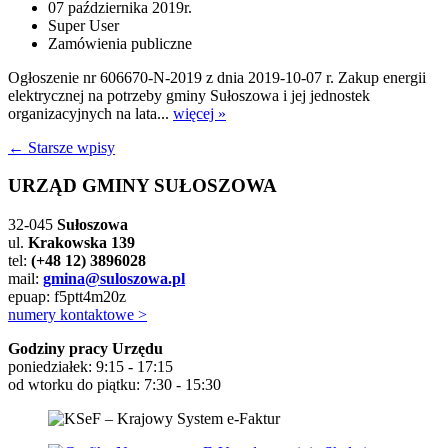
07 października 2019r.
Super User
Zamówienia publiczne
Ogłoszenie nr 606670-N-2019 z dnia 2019-10-07 r. Zakup energii
elektrycznej na potrzeby gminy Sułoszowa i jej jednostek
organizacyjnych na lata...
więcej »
← Starsze wpisy
URZĄD GMINY SUŁOSZOWA
32-045
Sułoszowa
ul.
Krakowska 139
tel:
(+48 12) 3896028
mail:
gmina@suloszowa.pl
epuap: f5ptt4m20z
numery kontaktowe >
Godziny pracy Urzędu
poniedziałek: 9:15 - 17:15
od wtorku do piątku: 7:30 - 15:30