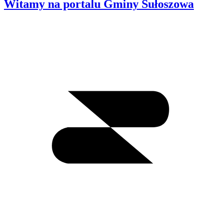
Witamy na portalu Gminy Sułoszowa
Wyszukiwanie
I
m