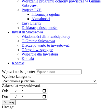
Wdrażanie programu ochrony powietrza w Gminie
Sułoszowa
Projekt OZE
Informacja ogólna
Aktualności
Easy Energy
Deklaracja dostępności
Invest in Sułoszowa
Wiadomości dla Przedsiębiorcy
O Gminie Sułoszowa
Dlaczego warto tu inwestować
Oferty inwestycyjne
Wsparcie dla Inwestora
Kontakt
Kontakt
Wpisz i naciśnij enter
Wybierz kategorie:
Zakres dat wyszukiwania:
Od:
Do:
Szukaj
Uwaga: