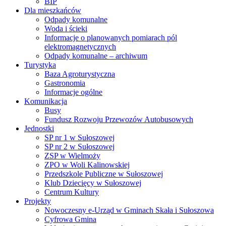
BIP
Dla mieszkańców
Odpady komunalne
Woda i ścieki
Informacje o planowanych pomiarach pól
elektromagnetycznych
Odpady komunalne – archiwum
Turystyka
Baza Agroturystyczna
Gastronomia
Informacje ogólne
Komunikacja
Busy
Fundusz Rozwoju Przewozów Autobusowych
Jednostki
SP nr 1 w Sułoszowej
SP nr 2 w Sułoszowej
ZSP w Wielmoży
ZPO w Woli Kalinowskiej
Przedszkole Publiczne w Sułoszowej
Klub Dziecięcy w Sułoszowej
Centrum Kultury
Projekty
Nowoczesny e-Urząd w Gminach Skała i Sułoszowa
Cyfrowa Gmina