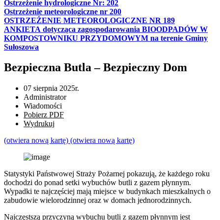
Ostrzeżenie hydrologiczne Nr: 202
Ostrzeżenie meteorologiczne nr 200
OSTRZEŻENIE METEOROLOGICZNE NR 189
ANKIETA dotycząca zagospodarowania BIOODPADÓW W
KOMPOSTOWNIKU PRZYDOMOWYM na terenie Gminy
Sułoszowa
Bezpieczna Butla – Bezpieczny Dom
07 sierpnia 2025r.
Administrator
Wiadomości
Pobierz PDF
Wydrukuj
(otwiera nową kartę)
(otwiera nową kartę)
Statystyki Państwowej Straży Pożarnej pokazują, że każdego roku
dochodzi do ponad setki wybuchów butli z gazem płynnym.
Wypadki te najczęściej mają miejsce w budynkach mieszkalnych o
zabudowie wielorodzinnej oraz w domach jednorodzinnych.
Najczęstszą przyczyną wybuchu butli z gazem płynnym jest