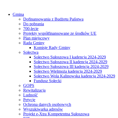
Gmina
Dofinansowania z Budżetu Państwa
Do pobrania
700-lecie
Projekty współfinansowane ze środków UE
Plan miejscowy
Rada Gminy
Komisje Rady Gminy
Sołectwa
Sołectwo Sułoszowa I kadencja 2024-2029
Sołectwo Sułoszowa II kadencja 2024-2029
Sołectwo Sułoszowa III kadencja 2024-2029
Sołectwo Wielmoża kadencja 2024-2029
Sołectwo Wola Kalinowska kadencja 2024-2029
Fundusz Sołecki
GOPS
Rewitalizacja
Ludność
Petycje
Ochrona danych osobowych
Wyszukiwarka adresów
Projekt e-Xtra Kompetentna Sułoszowa