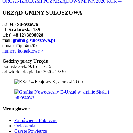
ORGANIZACJAMI POZARZĄDOWYMI NA 2026 ROK ⇒
URZĄD GMINY SUŁOSZOWA
32-045
Sułoszowa
ul.
Krakowska 139
tel:
(+48 12) 3896028
mail:
gmina@suloszowa.pl
epuap: f5ptt4m20z
numery kontaktowe >
Godziny pracy Urzędu
poniedziałek: 9:15 - 17:15
od wtorku do piątku: 7:30 - 15:30
Menu główne
Zamówienia Publiczne
Ogłoszenia
Czyste Powietrze