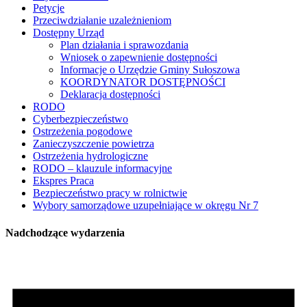
Petycje
Przeciwdziałanie uzależnieniom
Dostępny Urząd
Plan działania i sprawozdania
Wniosek o zapewnienie dostępności
Informacje o Urzędzie Gminy Sułoszowa
KOORDYNATOR DOSTĘPNOŚCI
Deklaracja dostępności
RODO
Cyberbezpieczeństwo
Ostrzeżenia pogodowe
Zanieczyszczenie powietrza
Ostrzeżenia hydrologiczne
RODO – klauzule informacyjne
Ekspres Praca
Bezpieczeństwo pracy w rolnictwie
Wybory samorządowe uzupełniające w okręgu Nr 7
Nadchodzące wydarzenia