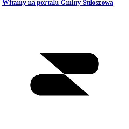
Witamy na portalu Gminy Sułoszowa
Wyszukiwanie
I
m