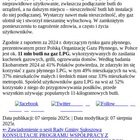
nieprawidłowe użytkowanie, zwłaszcza podłączanie butli do
urządzeń, a na dalszym miejscu – nieszczelność butli lub instalacji
do niej podłączanej. Wystarczy nawet mała nieszczelność, aby gaz
ulotnił się i stworzył mieszaninę wybuchową. W zamkniętym
pomieszczeniu to zagrożenie zdrowia, a często i życia
użytkowników.
Zgodnie z raportem za 2024 r. dotyczącym rynku gazu płynnego,
prezentowanym przez Polską Organizację Gazu Płynnego, w Polsce
jest ok.
11 mln butli na gaz LPG
, wykorzystywanych do zasilania
kuchenek gazowych, grilli, ogrzewania domów. Według badania
Ekobarometr 2024 aż 41% Polaków potwierdza, że zdarzyło im się
korzystać z gazu płynnego LPG, w tym 49% mieszkających na wsi,
37% mieszkańców małych i średnich miast oraz 33% mieszkańców
metropolii. Spośród użytkowników gazu LPG na wsi aż 52%
korzystało z niego do przygotowywania posiłków, przede
wszystkim używając popularnych 11-kilogramowych butli.
Udostępnij
Subskrybuj
Udostępnij na FB
na Tweeter
Data publikacji:
07 sierpnia 2025r.
| Data modyfikacji:
07 sierpnia
2025r.
Nawigacja
⇐ Zawiadomienie o sesji Rady Gminy Sułoszowa
KONSULTACJE PROGRAMU WSPÓŁPRACY Z
wpisu