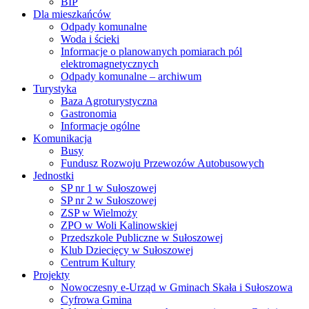
BIP
Dla mieszkańców
Odpady komunalne
Woda i ścieki
Informacje o planowanych pomiarach pól
elektromagnetycznych
Odpady komunalne – archiwum
Turystyka
Baza Agroturystyczna
Gastronomia
Informacje ogólne
Komunikacja
Busy
Fundusz Rozwoju Przewozów Autobusowych
Jednostki
SP nr 1 w Sułoszowej
SP nr 2 w Sułoszowej
ZSP w Wielmoży
ZPO w Woli Kalinowskiej
Przedszkole Publiczne w Sułoszowej
Klub Dziecięcy w Sułoszowej
Centrum Kultury
Projekty
Nowoczesny e-Urząd w Gminach Skała i Sułoszowa
Cyfrowa Gmina