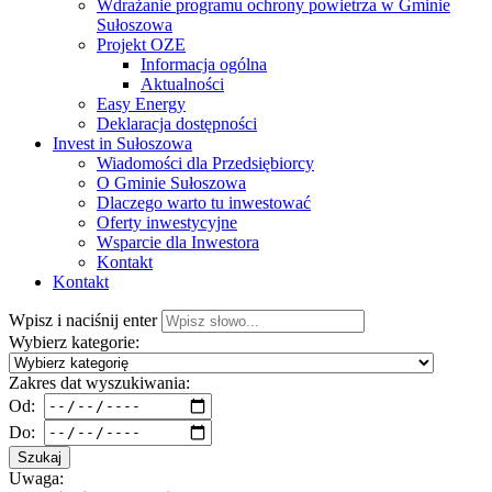
Wdrażanie programu ochrony powietrza w Gminie
Sułoszowa
Projekt OZE
Informacja ogólna
Aktualności
Easy Energy
Deklaracja dostępności
Invest in Sułoszowa
Wiadomości dla Przedsiębiorcy
O Gminie Sułoszowa
Dlaczego warto tu inwestować
Oferty inwestycyjne
Wsparcie dla Inwestora
Kontakt
Kontakt
Wpisz i naciśnij enter
Wybierz kategorie:
Zakres dat wyszukiwania:
Od:
Do:
Szukaj
Uwaga: