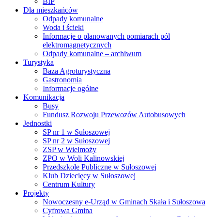
BIP
Dla mieszkańców
Odpady komunalne
Woda i ścieki
Informacje o planowanych pomiarach pól
elektromagnetycznych
Odpady komunalne – archiwum
Turystyka
Baza Agroturystyczna
Gastronomia
Informacje ogólne
Komunikacja
Busy
Fundusz Rozwoju Przewozów Autobusowych
Jednostki
SP nr 1 w Sułoszowej
SP nr 2 w Sułoszowej
ZSP w Wielmoży
ZPO w Woli Kalinowskiej
Przedszkole Publiczne w Sułoszowej
Klub Dziecięcy w Sułoszowej
Centrum Kultury
Projekty
Nowoczesny e-Urząd w Gminach Skała i Sułoszowa
Cyfrowa Gmina