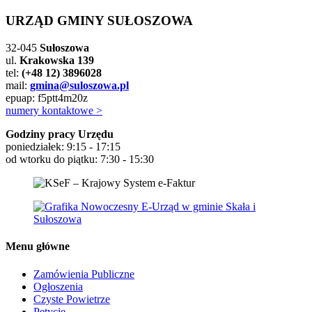
URZĄD GMINY SUŁOSZOWA
32-045
Sułoszowa
ul.
Krakowska 139
tel:
(+48 12) 3896028
mail:
gmina@suloszowa.pl
epuap: f5ptt4m20z
numery kontaktowe >
Godziny pracy Urzędu
poniedziałek: 9:15 - 17:15
od wtorku do piątku: 7:30 - 15:30
Menu główne
Zamówienia Publiczne
Ogłoszenia
Czyste Powietrze
Petycje