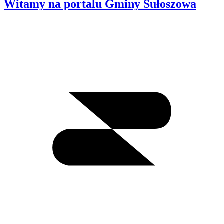
Witamy na portalu Gminy Sułoszowa
Wyszukiwanie
I
m