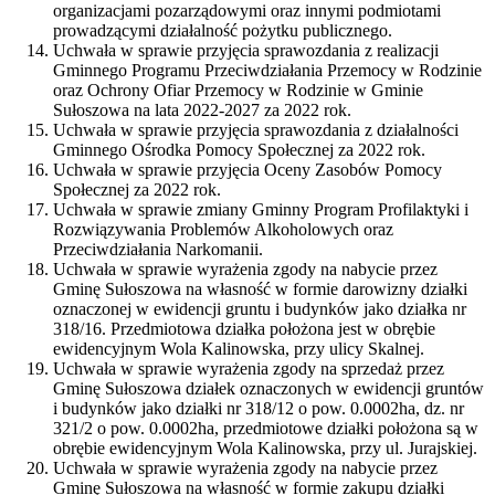
organizacjami pozarządowymi oraz innymi podmiotami
prowadzącymi działalność pożytku publicznego.
Uchwała w sprawie przyjęcia sprawozdania z realizacji
Gminnego Programu Przeciwdziałania Przemocy w Rodzinie
oraz Ochrony Ofiar Przemocy w Rodzinie w Gminie
Sułoszowa na lata 2022-2027 za 2022 rok.
Uchwała w sprawie przyjęcia sprawozdania z działalności
Gminnego Ośrodka Pomocy Społecznej za 2022 rok.
Uchwała w sprawie przyjęcia Oceny Zasobów Pomocy
Społecznej za 2022 rok.
Uchwała w sprawie zmiany Gminny Program Profilaktyki i
Rozwiązywania Problemów Alkoholowych oraz
Przeciwdziałania Narkomanii.
Uchwała w sprawie wyrażenia zgody na nabycie przez
Gminę Sułoszowa na własność w formie darowizny działki
oznaczonej w ewidencji gruntu i budynków jako działka nr
318/16. Przedmiotowa działka położona jest w obrębie
ewidencyjnym Wola Kalinowska, przy ulicy Skalnej.
Uchwała w sprawie wyrażenia zgody na sprzedaż przez
Gminę Sułoszowa działek oznaczonych w ewidencji gruntów
i budynków jako działki nr 318/12 o pow. 0.0002ha, dz. nr
321/2 o pow. 0.0002ha, przedmiotowe działki położona są w
obrębie ewidencyjnym Wola Kalinowska, przy ul. Jurajskiej.
Uchwała w sprawie wyrażenia zgody na nabycie przez
Gminę Sułoszowa na własność w formie zakupu działki