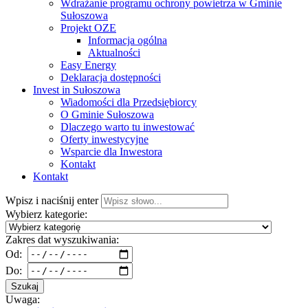
Wdrażanie programu ochrony powietrza w Gminie
Sułoszowa
Projekt OZE
Informacja ogólna
Aktualności
Easy Energy
Deklaracja dostępności
Invest in Sułoszowa
Wiadomości dla Przedsiębiorcy
O Gminie Sułoszowa
Dlaczego warto tu inwestować
Oferty inwestycyjne
Wsparcie dla Inwestora
Kontakt
Kontakt
Wpisz i naciśnij enter
Wybierz kategorie:
Zakres dat wyszukiwania:
Od:
Do:
Szukaj
Uwaga: