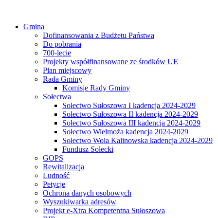
Gmina
Dofinansowania z Budżetu Państwa
Do pobrania
700-lecie
Projekty współfinansowane ze środków UE
Plan miejscowy
Rada Gminy
Komisje Rady Gminy
Sołectwa
Sołectwo Sułoszowa I kadencja 2024-2029
Sołectwo Sułoszowa II kadencja 2024-2029
Sołectwo Sułoszowa III kadencja 2024-2029
Sołectwo Wielmoża kadencja 2024-2029
Sołectwo Wola Kalinowska kadencja 2024-2029
Fundusz Sołecki
GOPS
Rewitalizacja
Ludność
Petycje
Ochrona danych osobowych
Wyszukiwarka adresów
Projekt e-Xtra Kompetentna Sułoszowa