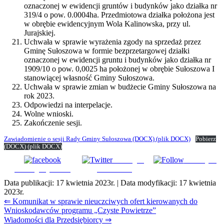
oznaczonej w ewidencji gruntów i budynków jako działka nr
319/4 o pow. 0.0004ha. Przedmiotowa działka położona jest
w obrębie ewidencyjnym Wola Kalinowska, przy ul.
Jurajskiej.
Uchwała w sprawie wyrażenia zgody na sprzedaż przez
Gminę Sułoszowa w formie bezprzetargowej działki
oznaczonej w ewidencji gruntu i budynków jako działka nr
1909/10 o pow. 0,0025 ha położonej w obrębie Sułoszowa I
stanowiącej własność Gminy Sułoszowa.
Uchwała w sprawie zmian w budżecie Gminy Sułoszowa na
rok 2023.
Odpowiedzi na interpelacje.
Wolne wnioski.
Zakończenie sesji.
Zawiadomienie o sesji Rady Gminy Sułoszowa
(DOCX)
(plik DOCX)
Pobierz
(DOCX)
(plik DOCX)
Udostępnij
Subskrybuj
Udostępnij na FB
na Tweeter
Data publikacji:
17 kwietnia 2023r.
| Data modyfikacji:
17 kwietnia
2023r.
Nawigacja
⇐ Komunikat w sprawie nieuczciwych ofert kierowanych do
Wnioskodawców programu „Czyste Powietrze”
wpisu
Wiadomości dla Przedsiębiorcy ⇒