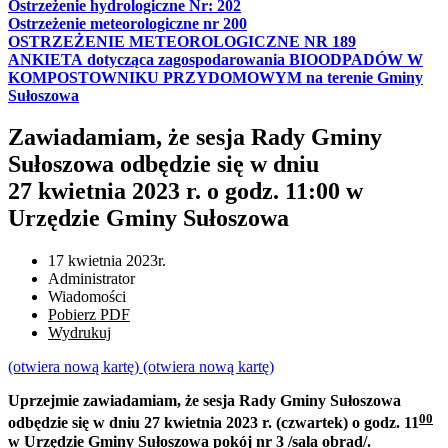
Ostrzeżenie hydrologiczne Nr: 202
Ostrzeżenie meteorologiczne nr 200
OSTRZEŻENIE METEOROLOGICZNE NR 189
ANKIETA dotycząca zagospodarowania BIOODPADÓW W
KOMPOSTOWNIKU PRZYDOMOWYM na terenie Gminy
Sułoszowa
Zawiadamiam, że sesja Rady Gminy
Sułoszowa odbędzie się w dniu
27 kwietnia 2023 r. o godz. 11:00 w
Urzędzie Gminy Sułoszowa
17 kwietnia 2023r.
Administrator
Wiadomości
Pobierz PDF
Wydrukuj
(otwiera nową kartę)
(otwiera nową kartę)
Uprzejmie zawiadamiam, że sesja Rady Gminy Sułoszowa
00
odbędzie się w dniu 27 kwietnia 2023 r. (czwartek) o godz. 11
w Urzędzie Gminy Sułoszowa pokój nr 3 /sala obrad/.