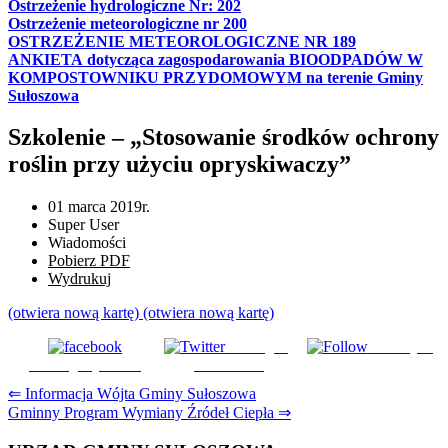
Ostrzeżenie hydrologiczne Nr: 202
Ostrzeżenie meteorologiczne nr 200
OSTRZEŻENIE METEOROLOGICZNE NR 189
ANKIETA dotycząca zagospodarowania BIOODPADÓW W
KOMPOSTOWNIKU PRZYDOMOWYM na terenie Gminy
Sułoszowa
Szkolenie – „Stosowanie środków ochrony
roślin przy użyciu opryskiwaczy”
01 marca 2019r.
Super User
Wiadomości
Pobierz PDF
Wydrukuj
(otwiera nową kartę)
(otwiera nową kartę)
Udostępnij
Subskrybuj
Udostępnij na FB
na Tweeter
Nawigacja
⇐ Informacja Wójta Gminy Sułoszowa
Gminny Program Wymiany Źródeł Ciepła ⇒
wpisu