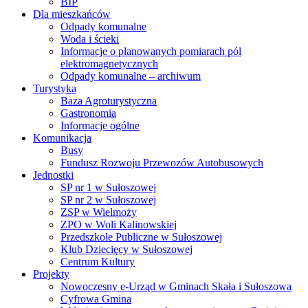
BIP
Dla mieszkańców
Odpady komunalne
Woda i ścieki
Informacje o planowanych pomiarach pól
elektromagnetycznych
Odpady komunalne – archiwum
Turystyka
Baza Agroturystyczna
Gastronomia
Informacje ogólne
Komunikacja
Busy
Fundusz Rozwoju Przewozów Autobusowych
Jednostki
SP nr 1 w Sułoszowej
SP nr 2 w Sułoszowej
ZSP w Wielmoży
ZPO w Woli Kalinowskiej
Przedszkole Publiczne w Sułoszowej
Klub Dziecięcy w Sułoszowej
Centrum Kultury
Projekty
Nowoczesny e-Urząd w Gminach Skała i Sułoszowa
Cyfrowa Gmina