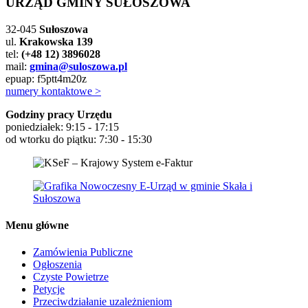
URZĄD GMINY SUŁOSZOWA
32-045
Sułoszowa
ul.
Krakowska 139
tel:
(+48 12) 3896028
mail:
gmina@suloszowa.pl
epuap: f5ptt4m20z
numery kontaktowe >
Godziny pracy Urzędu
poniedziałek: 9:15 - 17:15
od wtorku do piątku: 7:30 - 15:30
Menu główne
Zamówienia Publiczne
Ogłoszenia
Czyste Powietrze
Petycje
Przeciwdziałanie uzależnieniom