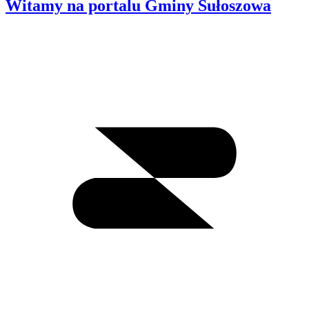
Witamy na portalu Gminy Sułoszowa
Wyszukiwanie
I
m