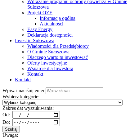
Wdrażanie programu ochrony powietrza w Gminie
Sułoszowa
Projekt OZE
Informacja ogólna
Aktualności
Easy Energy
Deklaracja dostępności
Invest in Sułoszowa
Wiadomości dla Przedsiębiorcy
O Gminie Sułoszowa
Dlaczego warto tu inwestować
Oferty inwestycyjne
Wsparcie dla Inwestora
Kontakt
Kontakt
Wpisz i naciśnij enter
Wybierz kategorie:
Zakres dat wyszukiwania:
Od:
Do:
Szukaj
Uwaga: