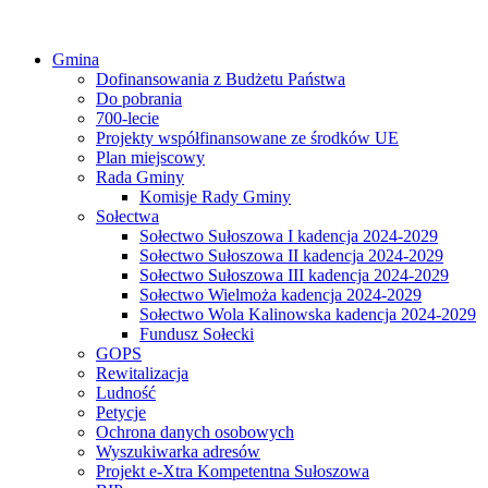
Gmina
Dofinansowania z Budżetu Państwa
Do pobrania
700-lecie
Projekty współfinansowane ze środków UE
Plan miejscowy
Rada Gminy
Komisje Rady Gminy
Sołectwa
Sołectwo Sułoszowa I kadencja 2024-2029
Sołectwo Sułoszowa II kadencja 2024-2029
Sołectwo Sułoszowa III kadencja 2024-2029
Sołectwo Wielmoża kadencja 2024-2029
Sołectwo Wola Kalinowska kadencja 2024-2029
Fundusz Sołecki
GOPS
Rewitalizacja
Ludność
Petycje
Ochrona danych osobowych
Wyszukiwarka adresów
Projekt e-Xtra Kompetentna Sułoszowa