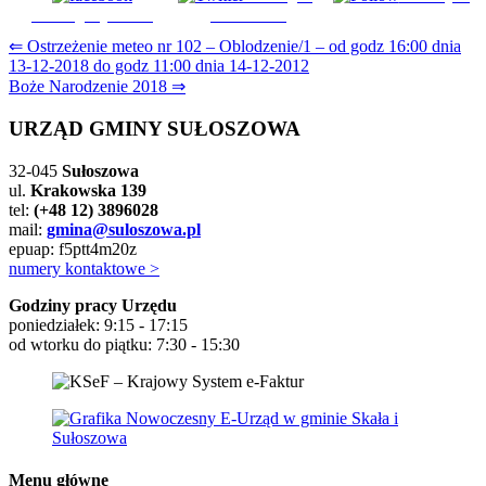
Udostępnij na FB
na Tweeter
Nawigacja
⇐ Ostrzeżenie meteo nr 102 – Oblodzenie/1 – od godz 16:00 dnia
13-12-2018 do godz 11:00 dnia 14-12-2012
wpisu
Boże Narodzenie 2018 ⇒
URZĄD GMINY SUŁOSZOWA
32-045
Sułoszowa
ul.
Krakowska 139
tel:
(+48 12) 3896028
mail:
gmina@suloszowa.pl
epuap: f5ptt4m20z
numery kontaktowe >
Godziny pracy Urzędu
poniedziałek: 9:15 - 17:15
od wtorku do piątku: 7:30 - 15:30
Menu główne