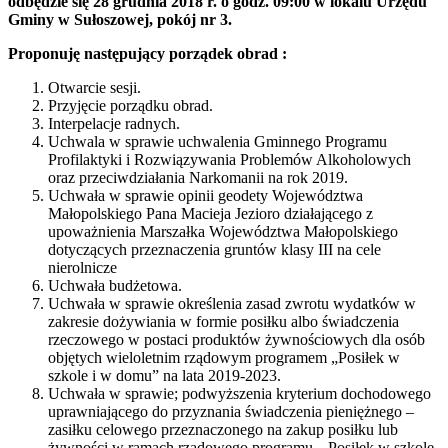
odbędzie się 28 grudnia 2018 r. o godz. 09:00 w lokalu Urzędu
Gminy w Sułoszowej, pokój nr 3.
Proponuję następujący porządek obrad :
Otwarcie sesji.
Przyjęcie porządku obrad.
Interpelacje radnych.
Uchwala w sprawie uchwalenia Gminnego Programu
Profilaktyki i Rozwiązywania Problemów Alkoholowych
oraz przeciwdziałania Narkomanii na rok 2019.
Uchwała w sprawie opinii geodety Województwa
Małopolskiego Pana Macieja Jezioro działającego z
upoważnienia Marszałka Województwa Małopolskiego
dotyczących przeznaczenia gruntów klasy III na cele
nierolnicze
Uchwała budżetowa.
Uchwała w sprawie określenia zasad zwrotu wydatków w
zakresie dożywiania w formie posiłku albo świadczenia
rzeczowego w postaci produktów żywnościowych dla osób
objętych wieloletnim rządowym programem „Posiłek w
szkole i w domu” na lata 2019-2023.
Uchwała w sprawie; podwyższenia kryterium dochodowego
uprawniającego do przyznania świadczenia pieniężnego –
zasiłku celowego przeznaczonego na zakup posiłku lub
żywności w ramach rządowego programu „Posiłek w szkole