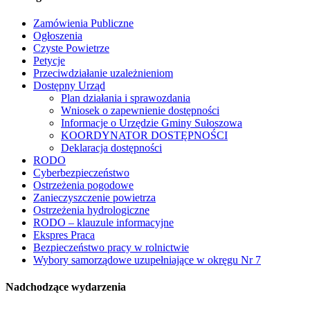
Zamówienia Publiczne
Ogłoszenia
Czyste Powietrze
Petycje
Przeciwdziałanie uzależnieniom
Dostępny Urząd
Plan działania i sprawozdania
Wniosek o zapewnienie dostępności
Informacje o Urzędzie Gminy Sułoszowa
KOORDYNATOR DOSTĘPNOŚCI
Deklaracja dostępności
RODO
Cyberbezpieczeństwo
Ostrzeżenia pogodowe
Zanieczyszczenie powietrza
Ostrzeżenia hydrologiczne
RODO – klauzule informacyjne
Ekspres Praca
Bezpieczeństwo pracy w rolnictwie
Wybory samorządowe uzupełniające w okręgu Nr 7
Nadchodzące wydarzenia