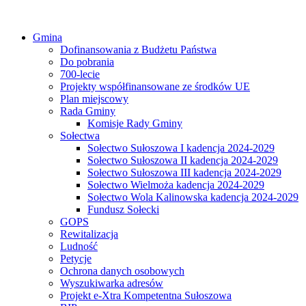
Gmina
Dofinansowania z Budżetu Państwa
Do pobrania
700-lecie
Projekty współfinansowane ze środków UE
Plan miejscowy
Rada Gminy
Komisje Rady Gminy
Sołectwa
Sołectwo Sułoszowa I kadencja 2024-2029
Sołectwo Sułoszowa II kadencja 2024-2029
Sołectwo Sułoszowa III kadencja 2024-2029
Sołectwo Wielmoża kadencja 2024-2029
Sołectwo Wola Kalinowska kadencja 2024-2029
Fundusz Sołecki
GOPS
Rewitalizacja
Ludność
Petycje
Ochrona danych osobowych
Wyszukiwarka adresów
Projekt e-Xtra Kompetentna Sułoszowa