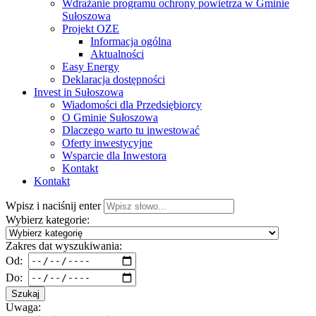
Wdrażanie programu ochrony powietrza w Gminie
Sułoszowa
Projekt OZE
Informacja ogólna
Aktualności
Easy Energy
Deklaracja dostępności
Invest in Sułoszowa
Wiadomości dla Przedsiębiorcy
O Gminie Sułoszowa
Dlaczego warto tu inwestować
Oferty inwestycyjne
Wsparcie dla Inwestora
Kontakt
Kontakt
Wpisz i naciśnij enter
Wybierz kategorie:
Zakres dat wyszukiwania:
Od:
Do:
Szukaj
Uwaga: