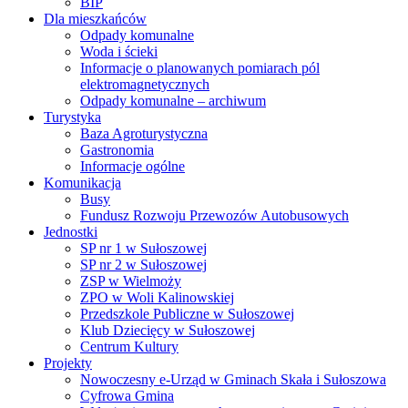
BIP
Dla mieszkańców
Odpady komunalne
Woda i ścieki
Informacje o planowanych pomiarach pól
elektromagnetycznych
Odpady komunalne – archiwum
Turystyka
Baza Agroturystyczna
Gastronomia
Informacje ogólne
Komunikacja
Busy
Fundusz Rozwoju Przewozów Autobusowych
Jednostki
SP nr 1 w Sułoszowej
SP nr 2 w Sułoszowej
ZSP w Wielmoży
ZPO w Woli Kalinowskiej
Przedszkole Publiczne w Sułoszowej
Klub Dziecięcy w Sułoszowej
Centrum Kultury
Projekty
Nowoczesny e-Urząd w Gminach Skała i Sułoszowa
Cyfrowa Gmina