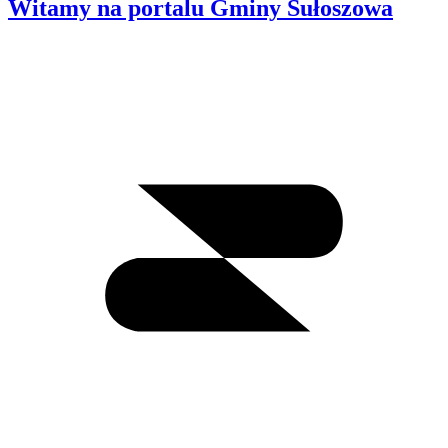
Witamy na portalu Gminy Sułoszowa
Wyszukiwanie
I
m