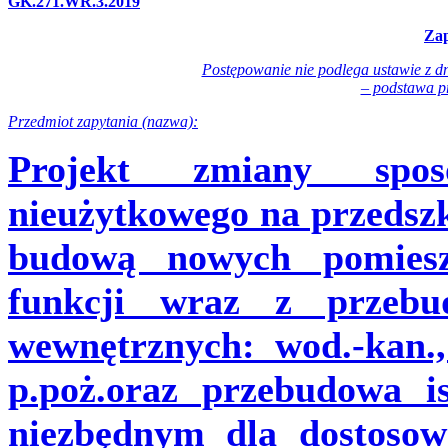
GK.271.WR.3.2019
Zap
Postępowanie nie podlega ustawie z d
– podstawa pr
Przedmiot zapytania (nazwa):
Projekt zmiany spos
nieużytkowego na przedszk
budową nowych pomiesz
funkcji wraz z przebu
wewnętrznych: wod.-kan., 
p.poż.oraz przebudowa is
niezbędnym dla dostosow