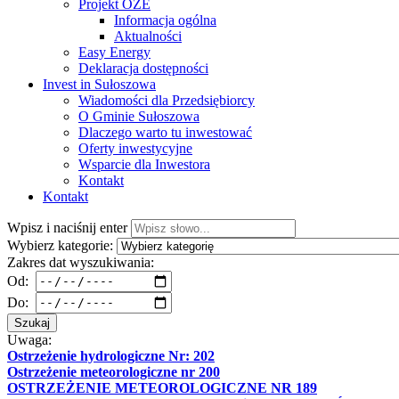
Projekt OZE
Informacja ogólna
Aktualności
Easy Energy
Deklaracja dostępności
Invest in Sułoszowa
Wiadomości dla Przedsiębiorcy
O Gminie Sułoszowa
Dlaczego warto tu inwestować
Oferty inwestycyjne
Wsparcie dla Inwestora
Kontakt
Kontakt
Wpisz i naciśnij enter
Wybierz kategorie:
Zakres dat wyszukiwania:
Od:
Do:
Szukaj
Uwaga:
Ostrzeżenie hydrologiczne Nr: 202
Ostrzeżenie meteorologiczne nr 200
OSTRZEŻENIE METEOROLOGICZNE NR 189