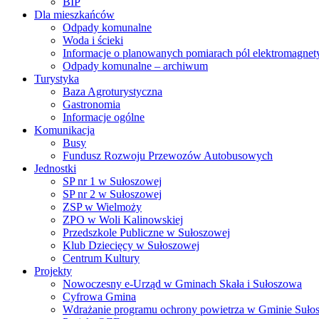
BIP
Dla mieszkańców
Odpady komunalne
Woda i ścieki
Informacje o planowanych pomiarach pól elektromagne
Odpady komunalne – archiwum
Turystyka
Baza Agroturystyczna
Gastronomia
Informacje ogólne
Komunikacja
Busy
Fundusz Rozwoju Przewozów Autobusowych
Jednostki
SP nr 1 w Sułoszowej
SP nr 2 w Sułoszowej
ZSP w Wielmoży
ZPO w Woli Kalinowskiej
Przedszkole Publiczne w Sułoszowej
Klub Dziecięcy w Sułoszowej
Centrum Kultury
Projekty
Nowoczesny e-Urząd w Gminach Skała i Sułoszowa
Cyfrowa Gmina
Wdrażanie programu ochrony powietrza w Gminie Suło