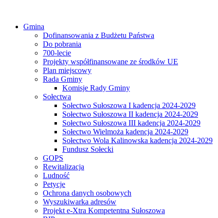
Gmina
Dofinansowania z Budżetu Państwa
Do pobrania
700-lecie
Projekty współfinansowane ze środków UE
Plan miejscowy
Rada Gminy
Komisje Rady Gminy
Sołectwa
Sołectwo Sułoszowa I kadencja 2024-2029
Sołectwo Sułoszowa II kadencja 2024-2029
Sołectwo Sułoszowa III kadencja 2024-2029
Sołectwo Wielmoża kadencja 2024-2029
Sołectwo Wola Kalinowska kadencja 2024-2029
Fundusz Sołecki
GOPS
Rewitalizacja
Ludność
Petycje
Ochrona danych osobowych
Wyszukiwarka adresów
Projekt e-Xtra Kompetentna Sułoszowa