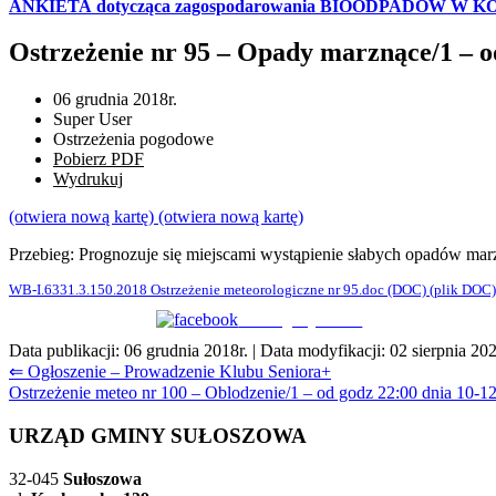
ANKIETA dotycząca zagospodarowania BIOODPADÓW W 
Ostrzeżenie nr 95 – Opady marznące/1 – o
06 grudnia 2018r.
Super User
Ostrzeżenia pogodowe
Pobierz PDF
Wydrukuj
(otwiera nową kartę)
(otwiera nową kartę)
Przebieg: Prognozuje się miejscami wystąpienie słabych opadów mar
WB-I.6331.3.150.2018 Ostrzeżenie meteorologiczne nr 95.doc
(DOC)
(plik DOC)
Udostępnij na FB
Data publikacji:
06 grudnia 2018r.
| Data modyfikacji:
02 sierpnia 202
Nawigacja
⇐ Ogłoszenie – Prowadzenie Klubu Seniora+
Ostrzeżenie meteo nr 100 – Oblodzenie/1 – od godz 22:00 dnia 10-
wpisu
URZĄD GMINY SUŁOSZOWA
32-045
Sułoszowa