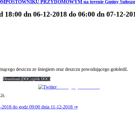
KOMPOSTOWNIKU PRZYDOMOWYM na terenie Gminy Sułosz
d 18:00 dn 06-12-2018 do 06:00 dn 07-12-20
znącego deszczu ze śniegiem oraz deszczu powodującego gołoledź.
Download
(DOC)
(plik DOC)
Udostępnij na Tweeter
2r.
12-2018 do godz 09:00 dnia 11-12-2018 ⇒