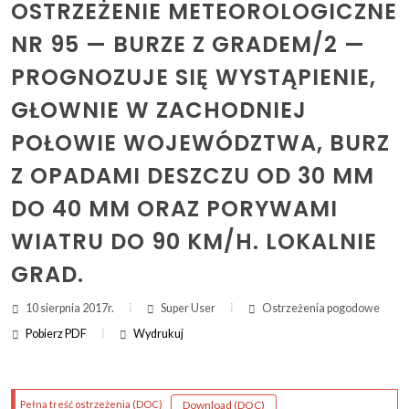
OSTRZEŻENIE METEOROLOGICZNE
NR 95 — BURZE Z GRADEM/2 —
ZAKRES DAT WYSZUKIWANIA:
PROGNOZUJE SIĘ WYSTĄPIENIE,
OD:
GŁOWNIE W ZACHODNIEJ
DO:
POŁOWIE WOJEWÓDZTWA, BURZ
Z OPADAMI DESZCZU OD 30 MM
Szukaj
DO 40 MM ORAZ PORYWAMI
WIATRU DO 90 KM/H. LOKALNIE
GRAD.
10 sierpnia 2017r.
Super User
Ostrzeżenia pogodowe
Pobierz PDF
Wydrukuj
(otwi
druk
(ot
dru
(plik DOC)
(plik DOC)
Download
(DOC)
Pełna treść ostrzeżenia
(DOC)