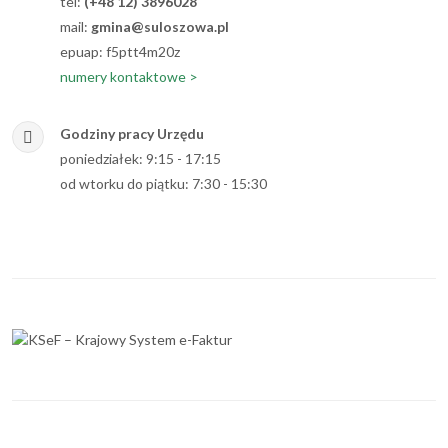
tel:
(+48 12) 3896028
mail:
gmina@suloszowa.pl
epuap: f5ptt4m20z
numery kontaktowe >
Godziny pracy Urzędu
poniedziałek: 9:15 - 17:15
od wtorku do piątku: 7:30 - 15:30