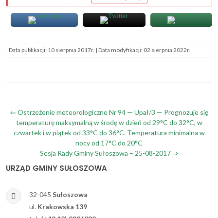
Data publikacji:
10 sierpnia 2017r.
| Data modyfikacji:
02 sierpnia 2022r.
Nawigacja
⇐ Ostrzeżenie meteorologiczne Nr 94 — Upał/3 — Prognozuje się
temperaturę maksymalną w środę w dzień od 29°C do 32°C, w
wpisu
czwartek i w piątek od 33°C do 36°C. Temperatura minimalna w
nocy od 17°C do 20°C
Sesja Rady Gminy Sułoszowa – 25-08-2017 ⇒
URZĄD GMINY SUŁOSZOWA
32-045
Sułoszowa
ul.
Krakowska 139