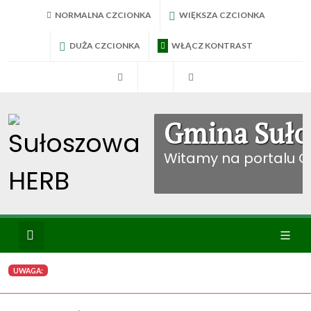
NORMALNA CZCIONKA
WIĘKSZA CZCIONKA
DUŻA CZCIONKA
WŁĄCZ KONTRAST
RadniTV
BIP Sułoszowa
Konto mieszkańca
Gmina Suło
Witamy na portalu 
Wyszukiwanie
Ikona
UWAGA:
menu
WYBIERZ KATEGORIE: