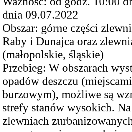
Ważność: od godz. 10:00 d
dnia 09.07.2022
Obszar: górne części zlewni
Raby i Dunajca oraz zlewni
(małopolskie, śląskie)
Przebieg: W obszarach wy
opadów deszczu (miejscami 
burzowym), możliwe są wzr
strefy stanów wysokich. Na
zlewniach zurbanizowanyc