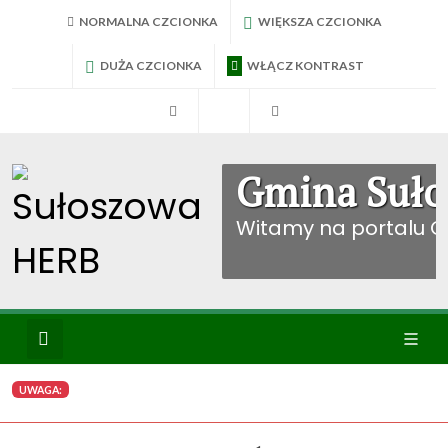
NORMALNA CZCIONKA
WIĘKSZA CZCIONKA
DUŻA CZCIONKA
WŁĄCZ KONTRAST
RadniTV
BIP Sułoszowa
Konto mieszkańca
Gmina Suło
Witamy na portalu 
Wyszukiwanie
Ikona
UWAGA:
menu
WYBIERZ KATEGORIE: