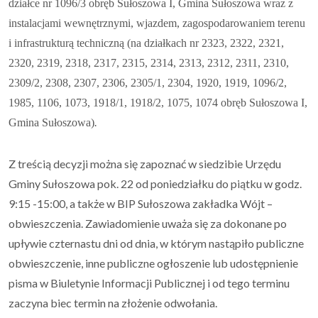
działce nr 1096/3 obręb Sułoszowa I, Gmina Sułoszowa wraz z
instalacjami wewnętrznymi, wjazdem, zagospodarowaniem terenu
i infrastrukturą techniczną (na działkach nr 2323, 2322, 2321,
2320, 2319, 2318, 2317, 2315, 2314, 2313, 2312, 2311, 2310,
2309/2, 2308, 2307, 2306, 2305/1, 2304, 1920, 1919, 1096/2,
1985, 1106, 1073, 1918/1, 1918/2, 1075, 1074 obręb Sułoszowa I,
Gmina Sułoszowa)
.
Z treścią decyzji można się zapoznać w siedzibie Urzędu
Gminy Sułoszowa pok. 22 od poniedziałku do piątku w godz.
9:15 -15:00, a także w BIP Sułoszowa zakładka Wójt –
obwieszczenia. Zawiadomienie uważa się za dokonane po
upływie czternastu dni od dnia, w którym nastąpiło publiczne
obwieszczenie, inne publiczne ogłoszenie lub udostępnienie
pisma w Biuletynie Informacji Publicznej i od tego terminu
zaczyna biec termin na złożenie odwołania.