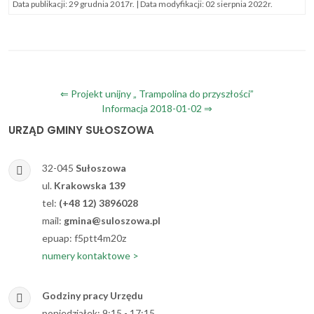
Data publikacji:
29 grudnia 2017r.
| Data modyfikacji:
02 sierpnia 2022r.
Nawigacja
⇐ Projekt unijny „ Trampolina do przyszłości”
Informacja 2018-01-02 ⇒
wpisu
URZĄD GMINY SUŁOSZOWA
32-045
Sułoszowa
ul.
Krakowska 139
tel:
(+48 12) 3896028
mail:
gmina@suloszowa.pl
epuap: f5ptt4m20z
numery kontaktowe >
Godziny pracy Urzędu
poniedziałek: 9:15 - 17:15