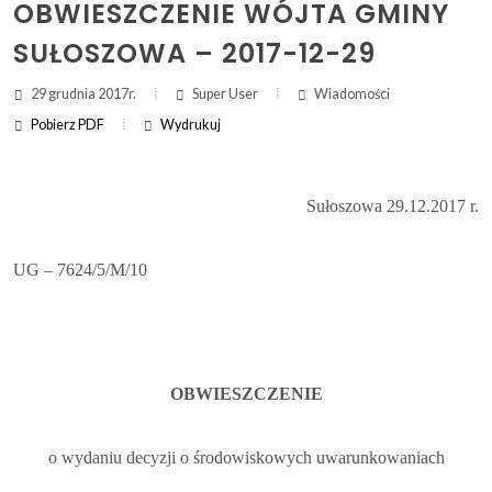
OBWIESZCZENIE WÓJTA GMINY
SUŁOSZOWA – 2017-12-29
ZAKRES DAT WYSZUKIWANIA:
29 grudnia 2017r.
Super User
Wiadomości
OD:
Pobierz PDF
Wydrukuj
DO:
(otwi
druk
(ot
dru
Sułoszowa 29.12.2017 r.
Szukaj
UG – 7624/5/M/10
OBWIESZCZENIE
o wydaniu decyzji o środowiskowych uwarunkowaniach