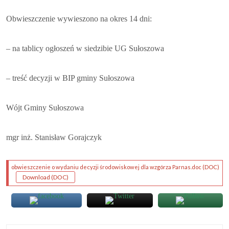
Obwieszczenie wywieszono na okres 14 dni:
– na tablicy ogłoszeń w siedzibie UG Sułoszowa
– treść decyzji w BIP gminy Sułoszowa
Wójt Gminy Sułoszowa
mgr inż. Stanisław Gorajczyk
(pl
obwieszczenie o wydaniu decyzji środowiskowej dla wzgórza Parnas.doc
(DOC)
(plik DOC)
Download
(DOC)