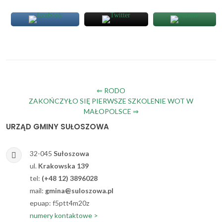
Nawigacja
⇐ RODO
ZAKOŃCZYŁO SIĘ PIERWSZE SZKOLENIE WOT W
wpisu
MAŁOPOLSCE ⇒
URZĄD GMINY SUŁOSZOWA
32-045
Sułoszowa
ul.
Krakowska 139
tel:
(+48 12) 3896028
mail:
gmina@suloszowa.pl
epuap: f5ptt4m20z
numery kontaktowe >