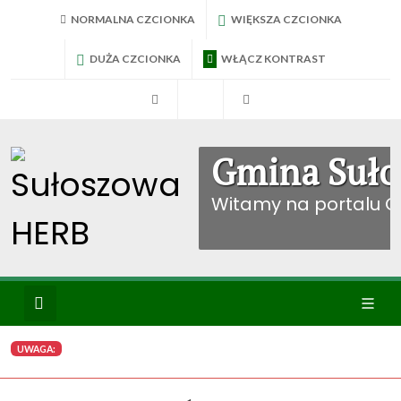
NORMALNA CZCIONKA
WIĘKSZA CZCIONKA
DUŻA CZCIONKA
WŁĄCZ KONTRAST
RadniTV
BIP Sułoszowa
Konto mieszkańca
Gmina Suło
Witamy na portalu 
Wyszukiwanie
Ikona
UWAGA:
menu
WYBIERZ KATEGORIE: