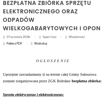
BEZPŁATNA ZBIÓRKA SPRZĘTU
ELEKTRONICZNEGO ORAZ
ZAKRES DAT WYSZUKIWANIA:
ODPADÓW
OD:
WIELKOGABARYTOWYCH I OPON
DO:
07 września 2018r.
Super User
Wiadomości
Pobierz PDF
Wydrukuj
Szukaj
(otwi
druk
(ot
dru
O G Ł O S Z E N I E
Uprzejmie zawiadamiamy iż na terenie całej Gminy Sułoszowa
zostanie zorganizowana przez ZGK Bolesław
bezpłatna zbiórka:
Sprzętu elektrycznego i elektronicznego: